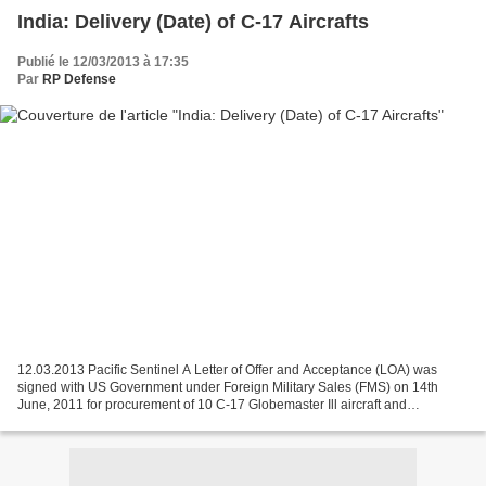
India: Delivery (Date) of C-17 Aircrafts
Publié le 12/03/2013 à 17:35
Par
RP Defense
12.03.2013 Pacific Sentinel A Letter of Offer and Acceptance (LOA) was
signed with US Government under Foreign Military Sales (FMS) on 14th
June, 2011 for procurement of 10 C-17 Globemaster Ill aircraft and
associated support. The delivery of C-17 aircraft...