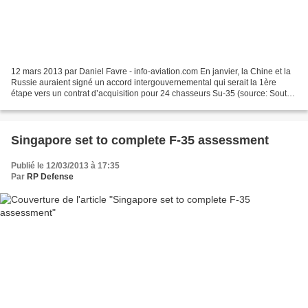
12 mars 2013 par Daniel Favre - info-aviation.com En janvier, la Chine et la
Russie auraient signé un accord intergouvernemental qui serait la 1ère
étape vers un contrat d’acquisition pour 24 chasseurs Su-35 (source: South
China Morining Post). Depuis...
Singapore set to complete F-35 assessment
Publié le 12/03/2013 à 17:35
Par
RP Defense