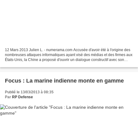
12 Mars 2013 Julien L. - numerama.com Accusée d'avoir été à l'origine des
nombreuses attaques informatiques ayant visé des médias et des firmes aux
États-Unis, la Chine a proposé d'ouvrir un dialogue constructif avec son
grand rival afin de prévenir l'apparition...
Focus : La marine indienne monte en gamme
Publié le 13/03/2013 à 08:35
Par
RP Defense