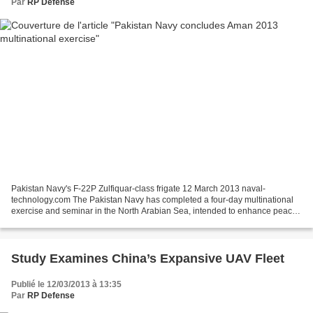
Par
RP Defense
Pakistan Navy's F-22P Zulfiquar-class frigate 12 March 2013 naval-
technology.com The Pakistan Navy has completed a four-day multinational
exercise and seminar in the North Arabian Sea, intended to enhance peace
and stability in the region. Around 24 warships,...
Study Examines China’s Expansive UAV Fleet
Publié le 12/03/2013 à 13:35
Par
RP Defense