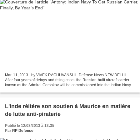
Mar. 11, 2013 - by VIVEK RAGHUVANSHI - Defense News NEW DELHI —
After four years of delays and rising costs, the Russian-built aircraft carrier
known as the Admiral Gorshkov will be commissioned into the Indian Navy’s
fleet by the end of this year, India’s...
L'Inde réitère son soutien à Maurice en matière
de lutte anti-piraterie
Publié le 12/03/2013 à 13:35
Par
RP Defense