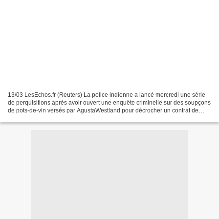
13/03 LesEchos.fr (Reuters) La police indienne a lancé mercredi une série
de perquisitions après avoir ouvert une enquête criminelle sur des soupçons
de pots-de-vin versés par AgustaWestland pour décrocher un contrat de
vente d'hélicoptères de 750 millions...