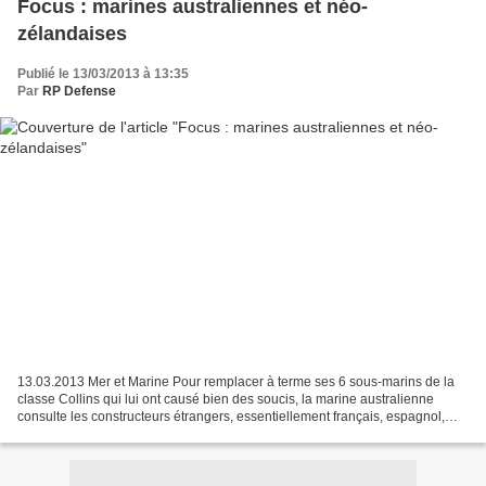
Focus : marines australiennes et néo-
zélandaises
Publié le 13/03/2013 à 13:35
Par
RP Defense
13.03.2013 Mer et Marine Pour remplacer à terme ses 6 sous-marins de la
classe Collins qui lui ont causé bien des soucis, la marine australienne
consulte les constructeurs étrangers, essentiellement français, espagnol,
allemand et japonais. Le type Soryu...