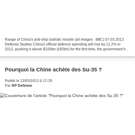
Range of China's anti-ship ballistic missile (all images : BBC) 07.03.2013
Defense Studies China's official defence spending will rise by 11.2% in
2012, pushing it above $100bn (£65bn) for the first time, the government has
announced. Beijing's defence...
Pourquoi la Chine achète des Su-35 ?
Publié le 12/03/2013 à 17:35
Par
RP Defense