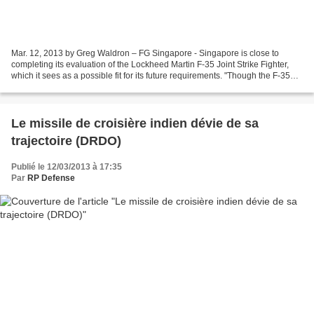
Mar. 12, 2013 by Greg Waldron – FG Singapore - Singapore is close to
completing its evaluation of the Lockheed Martin F-35 Joint Strike Fighter,
which it sees as a possible fit for its future requirements. "Though the F-35
aircraft is still in development,...
Le missile de croisière indien dévie de sa
trajectoire (DRDO)
Publié le 12/03/2013 à 17:35
Par
RP Defense