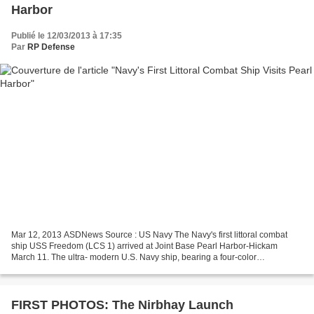
Harbor
Publié le 12/03/2013 à 17:35
Par
RP Defense
Mar 12, 2013 ASDNews Source : US Navy The Navy's first littoral combat
ship USS Freedom (LCS 1) arrived at Joint Base Pearl Harbor-Hickam
March 11. The ultra- modern U.S. Navy ship, bearing a four-color
camouflage combination of flat black, haze gray,...
FIRST PHOTOS: The Nirbhay Launch