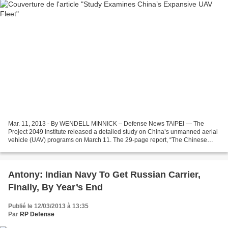
Mar. 11, 2013 - By WENDELL MINNICK – Defense News TAIPEI — The
Project 2049 Institute released a detailed study on China’s unmanned aerial
vehicle (UAV) programs on March 11. The 29-page report, “The Chinese
People’s Liberation Army’s Unmanned Aerial...
Antony: Indian Navy To Get Russian Carrier,
Finally, By Year’s End
Publié le 12/03/2013 à 13:35
Par
RP Defense