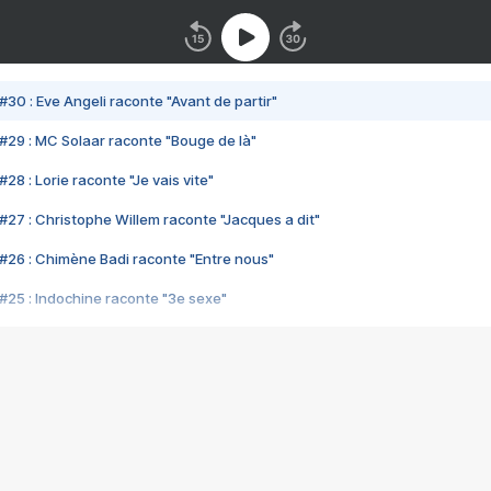
#30 : Eve Angeli raconte "Avant de partir"
#29 : MC Solaar raconte "Bouge de là"
28 : Lorie raconte "Je vais vite"
#27 : Christophe Willem raconte "Jacques a dit"
#26 : Chimène Badi raconte "Entre nous"
#25 : Indochine raconte "3e sexe"
#24 : Zaho raconte "C'est chelou"
#23 : Patrick Bruel raconte "Au café des délices"
#22 : Kyo raconte "Le chemin"
#21 : Nolwenn Leroy raconte "Cassé"