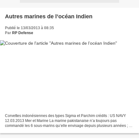
Autres marines de l’océan Indien
Publié le 13/03/2013 à 08:35
Par
RP Defense
Corvettes indonésiennes des types Sigma et Parchim crédits : US NAVY
12.03.2013 Mer et Marine La marine pakistanaise n’a toujours pas
commandé les 6 sous-marins qu’elle envisage depuis plusieurs années ; un
type chinois semblant devoir être préféré à...