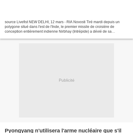
source Livefist NEW DELHI, 12 mars - RIA Novosti Tiré mardi depuis un
polygone situé dans l'est de l'Inde, le premier missile de croisière de
conception entièrement indienne Nirbhay (Intrépide) a dévié de sa
trajectoire, a annoncé l'Organisation militaire...
Publicité
Pyongyang n'utilisera l'arme nucléaire que s'il