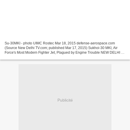
Su-30MKI - photo UIMC Rostec Mar 18, 2015 defense-aerospace.com
(Source New Delhi TV.com; published Mar 17, 2015) Sukhoi-30 MKI, Air
Force's Most Modern Fighter Jet, Plagued by Engine Trouble NEW DELHI ---
Sukhoi-30 MKI, the most powerful and modern fighter...
Publicité