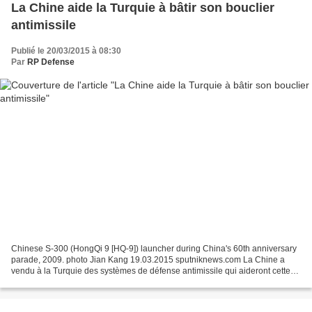
La Chine aide la Turquie à bâtir son bouclier
antimissile
Publié le 20/03/2015 à 08:30
Par
RP Defense
Chinese S-300 (HongQi 9 [HQ-9]) launcher during China's 60th anniversary
parade, 2009. photo Jian Kang 19.03.2015 sputniknews.com La Chine a
vendu à la Turquie des systèmes de défense antimissile qui aideront cette
dernière à déployer son propre bouclier...