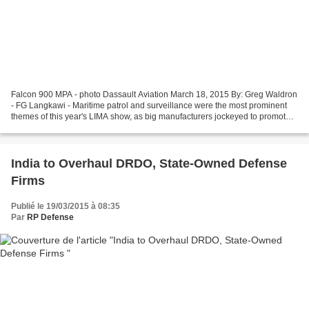
Falcon 900 MPA - photo Dassault Aviation March 18, 2015 By: Greg Waldron
- FG Langkawi - Maritime patrol and surveillance were the most prominent
themes of this year's LIMA show, as big manufacturers jockeyed to promote
their various solutions for the...
India to Overhaul DRDO, State-Owned Defense
Firms
Publié le 19/03/2015 à 08:35
Par
RP Defense