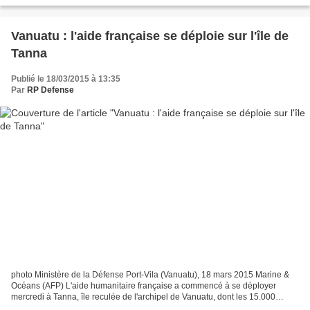
Vanuatu : l'aide française se déploie sur l'île de
Tanna
Publié le 18/03/2015 à 13:35
Par
RP Defense
photo Ministère de la Défense Port-Vila (Vanuatu), 18 mars 2015 Marine &
Océans (AFP) L'aide humanitaire française a commencé à se déployer
mercredi à Tanna, île reculée de l'archipel de Vanuatu, dont les 15.000
habitants n'ont pas encore reçu de secours,...