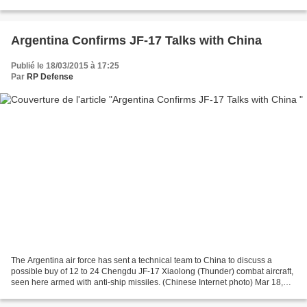
completed qualification test flights at 10,000ft...
Argentina Confirms JF-17 Talks with China
Publié le 18/03/2015 à 17:25
Par
RP Defense
The Argentina air force has sent a technical team to China to discuss a
possible buy of 12 to 24 Chengdu JF-17 Xiaolong (Thunder) combat aircraft,
seen here armed with anti-ship missiles. (Chinese Internet photo) Mar 18,
2015 defense-aerospace.com (Source:...