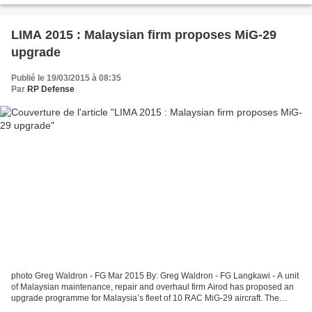
LIMA 2015 : Malaysian firm proposes MiG-29
upgrade
Publié le 19/03/2015 à 08:35
Par
RP Defense
photo Greg Waldron - FG Mar 2015 By: Greg Waldron - FG Langkawi - A unit
of Malaysian maintenance, repair and overhaul firm Airod has proposed an
upgrade programme for Malaysia’s fleet of 10 RAC MiG-29 aircraft. The
upgrade, which an industry source says...