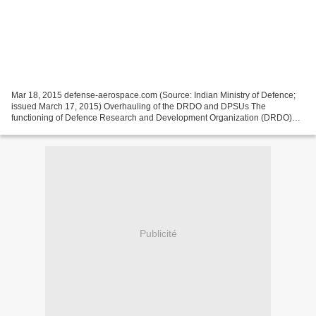
Mar 18, 2015 defense-aerospace.com (Source: Indian Ministry of Defence;
issued March 17, 2015) Overhauling of the DRDO and DPSUs The
functioning of Defence Research and Development Organization (DRDO)
was reviewed by a Committee headed by Prof. P. Rama...
Publicité