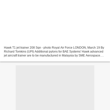
Hawk T1 jet trainer 208 Sqn - photo Royal Air Force LONDON, March 19 By
Richard Tomkins (UPI) Additional pylons for BAE Systems' Hawk advanced
jet aircraft trainer are to be manufactured in Malaysia by SME Aerospace.
BAE Systems, which did not disclose...