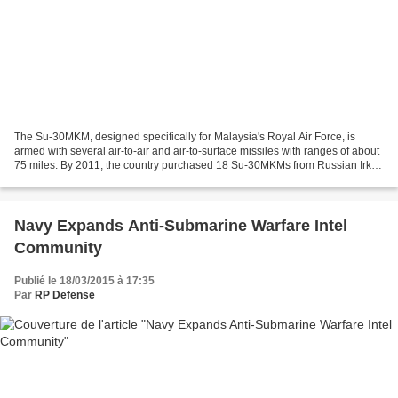
The Su-30MKM, designed specifically for Malaysia's Royal Air Force, is
armed with several air-to-air and air-to-surface missiles with ranges of about
75 miles. By 2011, the country purchased 18 Su-30MKMs from Russian Irkut
Corporation. 17.03.2015 sputniknews.com...
Navy Expands Anti-Submarine Warfare Intel
Community
Publié le 18/03/2015 à 17:35
Par
RP Defense