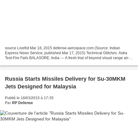
source Livefist Mar 18, 2015 defense-aerospace.com (Source: Indian
Express News Service; published Mar 17, 2015) Technical Glitches: Astra
Test-Fire Fails BALASORE, India --- A fresh trial of beyond visual range air-
to-air missile (BVRAAM) Astra was deferred...
Russia Starts Missiles Delivery for Su-30MKM
Jets Designed for Malaysia
Publié le 18/03/2015 à 17:35
Par
RP Defense