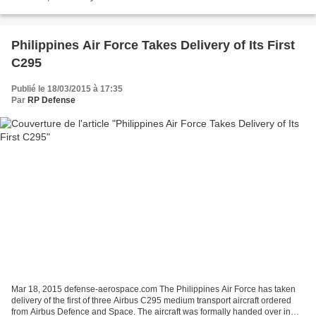
Navy Seventh Fleet called on South-east Asian...
Philippines Air Force Takes Delivery of Its First
C295
Publié le 18/03/2015 à 17:35
Par
RP Defense
Mar 18, 2015 defense-aerospace.com The Philippines Air Force has taken
delivery of the first of three Airbus C295 medium transport aircraft ordered
from Airbus Defence and Space. The aircraft was formally handed over in