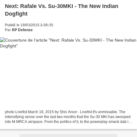
Next: Rafale Vs. Su-30MKI - The New Indian
Dogfight
Publié le 19/03/2015 à 08:35
Par
RP Defense
photo Livefist March 18, 2015 by Shiv Aroor - Livefist It's unmissable. The
intensifying sense over the last two months that the Su-30 MKI has swooped
into M-MRCA airspace. From the politics of it, to the powerplay smack dab in
the middle of final negotiations,...