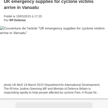
UK emergency supplies for cyclone victims
arrive in Vanuatu
Publié le 19/03/2015 à 17:35
Par
RP Defense
photo UK MoD 19 March 2015 Department for International Development,
The Rt Hon Justine Greening MP and Ministry of Defence Britain is
responding rapidly to help people affected by cyclone Pam. A Royal Air
Force C-17 plane carrying shelter and lighting...