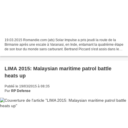
19.03.2015 Romandie.com (ats) Solar Impulse a pris jeudi la route de la
Birmanie après une escale à Varanasi, en Inde, entamant la quatrième étape
de son tour du monde sans carburant. Bertrand Piccard s'est assis dans le
cockpit avant de décoller pour...
LIMA 2015: Malaysian maritime patrol battle
heats up
Publié le 19/03/2015 à 08:35
Par
RP Defense