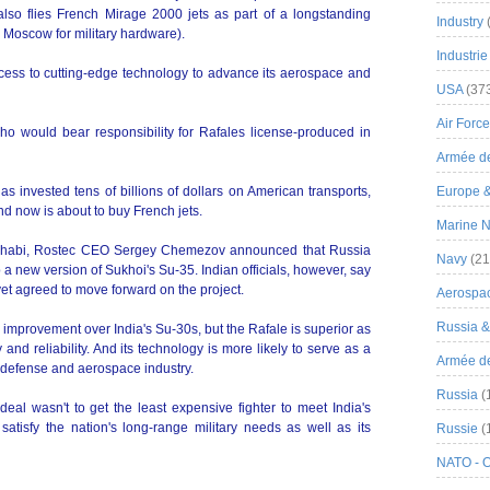
lso flies French Mirage 2000 jets as part of a longstanding
Industry
 Moscow for military hardware).
Industrie
cess to cutting-edge technology to advance its aerospace and
USA
(37
Air Force
ho would bear responsibility for Rafales license-produced in
Armée de
has invested tens of billions of dollars on American transports,
Europe 
nd now is about to buy French jets.
Marine N
 Dhabi, Rostec CEO Sergey Chemezov announced that Russia
Navy
(21
a new version of Sukhoi's Su-35. Indian officials, however, say
yet agreed to move forward on the project.
Aerospa
Russia 
 improvement over India's Su-30s, but the Rafale is superior as
 and reliability. And its technology is more likely to serve as a
Armée de 
n defense and aerospace industry.
Russia
(
deal wasn't to get the least expensive fighter to meet India's
 satisfy the nation's long-range military needs as well as its
Russie
(
NATO - 