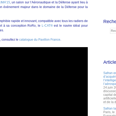
LIMA’15
, un salon sur l’Aéronautique et la Défense ayant lieu à
e un événement majeur dans le domaine de la Défense pour la
Reche
mphibie rapide et innovant, compatible avec tous les radiers de
et à sa conception RoRo, le
L-CAT®
est le navire idéal pour
es.
, consultez le
catalogue du Pavillon France
.
Articl
Safran e
d’acquéri
l’intelli
l’aérospa
24 juin 
discussi
capital d
artificie
et de la 
Safran l
Paris, le
Eurosato