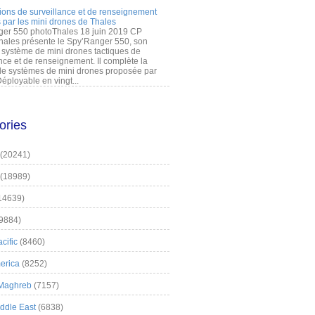
ions de surveillance et de renseignement
 par les mini drones de Thales
er 550 photoThales 18 juin 2019 CP
hales présente le Spy’Ranger 550, son
système de mini drones tactiques de
nce et de renseignement. Il complète la
 systèmes de mini drones proposée par
éployable en vingt...
ories
(20241)
(18989)
14639)
9884)
cific
(8460)
erica
(8252)
 Maghreb
(7157)
iddle East
(6838)