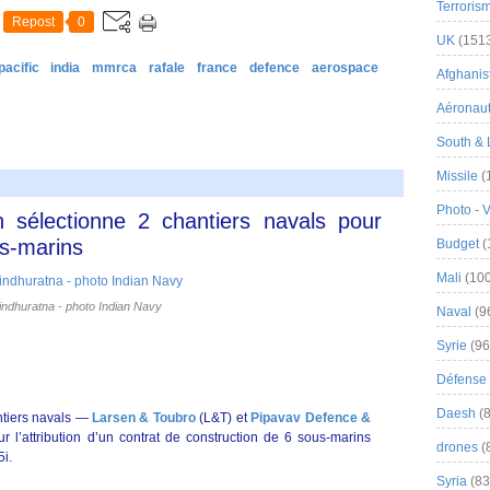
Terroris
Repost
0
UK
(151
pacific
india
mmrca
rafale
france
defence
aerospace
Afghanist
Aéronau
South & 
Missile
(
Photo - 
 sélectionne 2 chantiers navals pour
us-marins
Budget
(
Mali
(100
indhuratna - photo Indian Navy
Naval
(9
Syrie
(96
Défense 
Daesh
(8
ntiers navals —
Larsen & Toubro
(L&T) et
Pipavav Defence &
 l’attribution d’un contrat de construction de 6 sous-marins
drones
(
5i.
Syria
(83