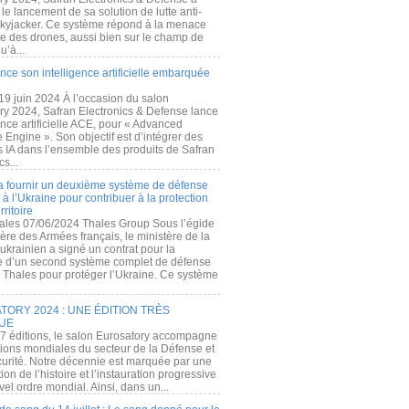
e lancement de sa solution de lutte anti-
kyjacker. Ce système répond à la menace
te des drones, aussi bien sur le champ de
u’à...
nce son intelligence artificielle embarquée
 19 juin 2024 À l’occasion du salon
ry 2024, Safran Electronics & Defense lance
gence artificielle ACE, pour « Advanced
 Engine ». Son objectif est d’intégrer des
s IA dans l’ensemble des produits de Safran
cs...
a fournir un deuxième système de défense
à l’Ukraine pour contribuer à la protection
rritoire
ales 07/06/2024 Thales Group Sous l’égide
ère des Armées français, le ministère de la
ukrainien a signé un contrat pour la
re d’un second système complet de défense
 Thales pour protéger l’Ukraine. Ce système
ORY 2024 : UNE ÉDITION TRÈS
UE
7 éditions, le salon Eurosatory accompagne
tions mondiales du secteur de la Défense et
curité. Notre décennie est marquée par une
ion de l’histoire et l’instauration progressive
el ordre mondial. Ainsi, dans un...