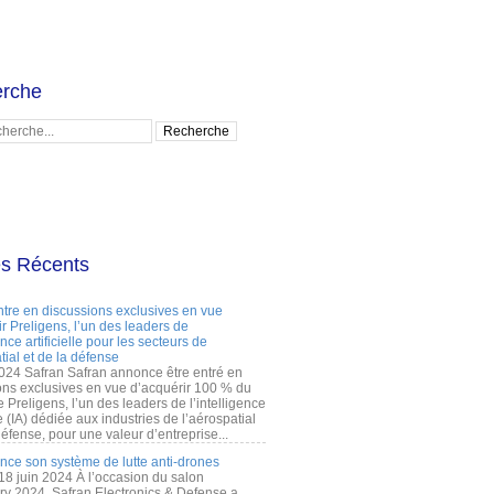
rche
es Récents
ntre en discussions exclusives en vue
r Preligens, l’un des leaders de
gence artificielle pour les secteurs de
tial et de la défense
2024 Safran Safran annonce être entré en
ons exclusives en vue d’acquérir 100 % du
e Preligens, l’un des leaders de l’intelligence
lle (IA) dédiée aux industries de l’aérospatial
défense, pour une valeur d’entreprise...
ance son système de lutte anti-drones
 18 juin 2024 À l’occasion du salon
ry 2024, Safran Electronics & Defense a