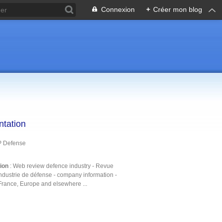
Connexion
+
Créer mon blog
ntation
P Defense
tion
: Web review defence industry - Revue
ndustrie de défense - company information -
France, Europe and elsewhere ...