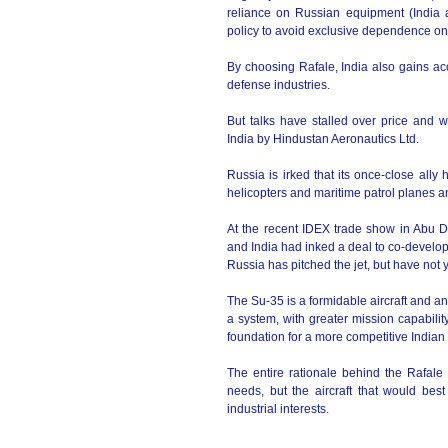
reliance on Russian equipment (India a
policy to avoid exclusive dependence on
By choosing Rafale, India also gains ac
defense industries.
But talks have stalled over price and w
India by Hindustan Aeronautics Ltd.
Russia is irked that its once-close ally 
helicopters and maritime patrol planes a
At the recent IDEX trade show in Abu
and India had inked a deal to co-develop 
Russia has pitched the jet, but have not 
The Su-35 is a formidable aircraft and an
a system, with greater mission capability
foundation for a more competitive India
The entire rationale behind the Rafale 
needs, but the aircraft that would best
industrial interests.