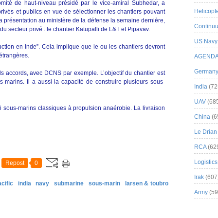
mité de haut-niveau présidé par le vice-amiral Subhedar, a
Helicopt
privés et publics en vue de sélectionner les chantiers pouvant
 sa présentation au ministère de la défense la semaine dernière,
Continuu
du secteur privé : le chantier Katupalli de L&T et Pipavav.
US Navy
uction en Inde”. Cela implique que le ou les chantiers devront
étrangères.
AGEND
German
ls accords, avec DCNS par exemple. L’objectif du chantier est
s-marins. Il a aussi la capacité de construire plusieurs sous-
India
(72
UAV
(68
 6 sous-marins classiques à propulsion anaérobie. La livraison
China
(6
Le Drian
RCA
(62
Logistics
Repost
0
Irak
(607
cific
india
navy
submarine
sous-marin
larsen & toubro
Army
(59