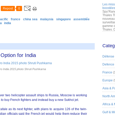
Les miss
boostées
Repost
0
Spy’Rang
Thales T
nouveau 
acific
france
china sea
malaysia
singapore
assemblée
surveilla
ia
india
gamme de
Thales. D
Categ
 Option for India
Défense
Defence
ro India 2015 photo Shruti Pushkarna
France
(
Europe
(
Asia & Pa
iver two helicopter assault ships to Russia, Moscow is working
North Am
 to buy French fighters and instead buy a new Sukhoi jet.
Africa &
ale as its next fighter, with plans to acquire 126 of the twin-
Gulf & M
Indian officials said the French jet would help them reduce their