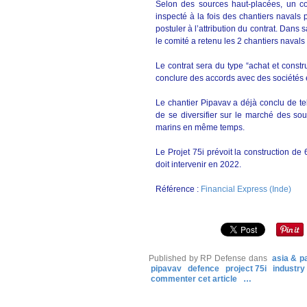
Selon des sources haut-placées, un co
inspecté à la fois des chantiers navals 
postuler à l’attribution du contrat. Dans
le comité a retenu les 2 chantiers navals 
Le contrat sera du type “achat et constr
conclure des accords avec des sociétés 
Le chantier Pipavav a déjà conclu de te
de se diversifier sur le marché des sou
marins en même temps.
Le Projet 75i prévoit la construction de
doit intervenir en 2022.
Référence :
Financial Express (Inde)
Published by RP Defense
dans
asia & pa
pipavav
defence
project 75i
industry
commenter cet article
…