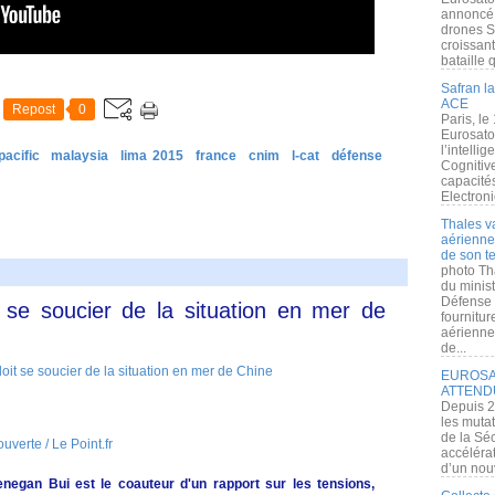
annoncé l
drones S
croissan
bataille q
Safran la
ACE
Repost
0
Paris, le
Eurosato
l’intelli
pacific
malaysia
lima 2015
france
cnim
l-cat
défense
Cognitive
capacité
Electroni
Thales v
aérienne 
de son te
photo Th
du minist
Défense 
 se soucier de la situation en mer de
fournitu
aérienne
de...
EUROSAT
ATTEND
Depuis 2
les muta
de la Sé
verte / Le Point.fr
accélérat
d’un nouv
enegan Bui est le coauteur d'un rapport sur les tensions,