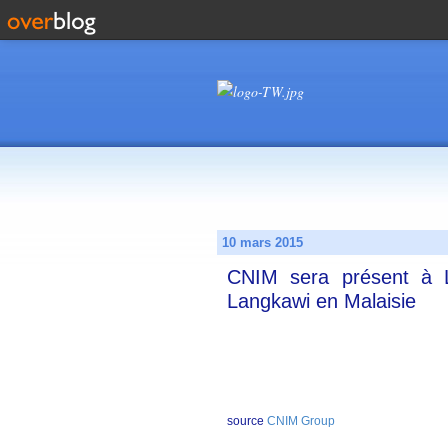
10 mars 2015
CNIM sera présent à 
Langkawi en Malaisie
source
CNIM Group