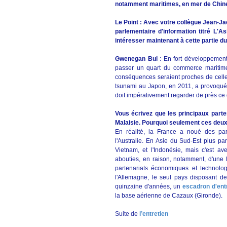
notamment maritimes, en mer de Chine 
Le Point : Avec votre collègue Jean-Ja
parlementaire d'information titré L'
intéresser maintenant à cette partie d
Gwenegan Bui
: En fort développement
passer un quart du commerce maritime 
conséquences seraient proches de celles
tsunami au Japon, en 2011, a provoqué 
doit impérativement regarder de près ce 
Vous écrivez que les principaux parte
Malaisie. Pourquoi seulement ces deu
En réalité, la France a noué des part
l'Australie. En Asie du Sud-Est plus pa
Vietnam, et l'Indonésie, mais c'est av
abouties, en raison, notamment, d'une
partenariats économiques et technolo
l'Allemagne, le seul pays disposant 
quinzaine d'années, un
escadron d'ent
la base aérienne de Cazaux (Gironde).
Suite de
l’entretien