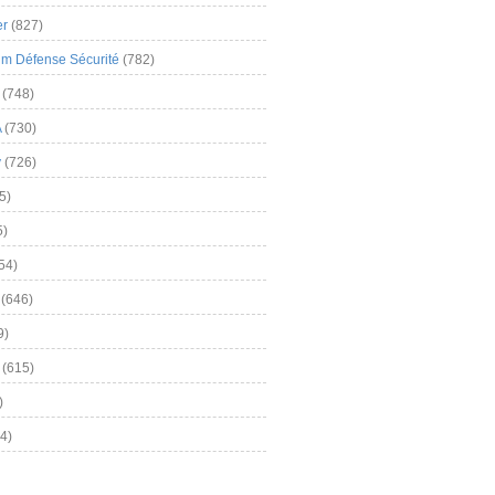
er
(827)
m Défense Sécurité
(782)
(748)
A
(730)
y
(726)
5)
5)
54)
(646)
9)
(615)
)
4)