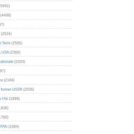
(5092)
(4408)
37)
(2524)
 Terre
(2505)
& USA
(2360)
ationale
(2203)
97)
ce
(2166)
& former USSR
(2036)
l'Air
(1899)
1838)
1760)
OTAN
(1584)