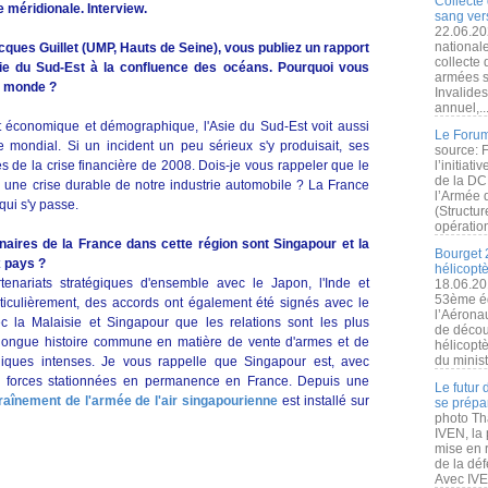
Collecte 
méridionale. Interview.
sang vers
22.06.20
nationale
cques Guillet (UMP, Hauts de Seine), vous publiez un rapport
collecte
Asie du Sud-Est à la confluence des océans. Pourquoi vous
armées s
u monde ?
Invalide
annuel,..
 économique et démographique, l'Asie du Sud-Est voit aussi
Le Forum
mondial. Si un incident un peu sérieux s'y produisait, ses
source: 
 de la crise financière de 2008. Dois-je vous rappeler que le
l’initiat
de la DC
une crise durable de notre industrie automobile ? La France
l’Armée 
qui s'y passe.
(Structur
opération
naires de la France dans cette région sont Singapour et la
Bourget 
x pays ?
hélicopt
enariats stratégiques d'ensemble avec le Japon, l'Inde et
18.06.20
53ème éd
rticulièrement, des accords ont également été signés avec le
l’Aérona
ec la Malaisie et Singapour que les relations sont les plus
de découv
 longue histoire commune en matière de vente d'armes et de
hélicopt
du minist
giques intenses. Je vous rappelle que Singapour est, avec
de forces stationnées en permanence en France. Depuis une
Le futur
raînement de l'armée de l'air singapourienne
est installé sur
se prépa
photo Th
IVEN, la 
mise en r
de la dé
Avec IVEN