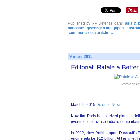
Published by RP Defense
dans
asia & p
nationale
gwenegan bui
japan
austral
commenter cet article
…
9 mars 2015
Editorial: Rafale a Better
Rafale at Ae
March 9, 2015
Defense News
Now that Paris has shelved plans to del
overtime to convince India to dump plans
In 2012, New Delhi tapped Dassault's Raf
engine jets for $12 billion. At the time, 