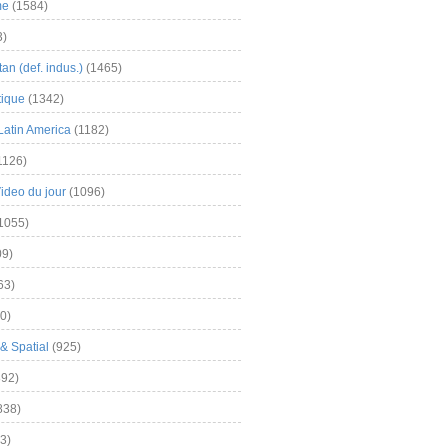
me
(1584)
3)
an (def. indus.)
(1465)
tique
(1342)
Latin America
(1182)
1126)
Video du jour
(1096)
1055)
9)
63)
0)
& Spatial
(925)
92)
838)
3)