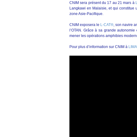
CNIM sera présent du 17 au 21 mars à
Langkawi en Malaisie, et qui constitu
zone Asie-Pacifique.
CNIM exposera le
L-CAT®
, son navire a
l’OTAN. Grâce à sa grande autonomie 
mener les opérations amphibies modern
Pour plus d’information sur CNIM à
LIMA