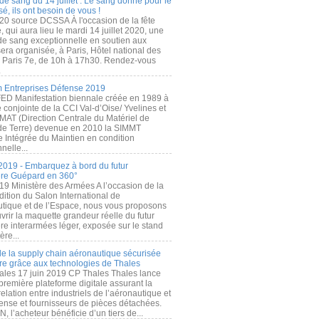
de sang du 14 juillet : Le sang donné pour le
é, ils ont besoin de vous !
20 source DCSSA À l'occasion de la fête
, qui aura lieu le mardi 14 juillet 2020, une
 de sang exceptionnelle en soutien aux
era organisée, à Paris, Hôtel national des
s Paris 7e, de 10h à 17h30. Rendez-vous
.
 Entreprises Défense 2019
FED Manifestation biennale créée en 1989 à
ive conjointe de la CCI Val-d’Oise/ Yvelines et
MAT (Direction Centrale du Matériel de
de Terre) devenue en 2010 la SIMMT
e Intégrée du Maintien en condition
nelle...
2019 - Embarquez à bord du futur
ère Guépard en 360°
19 Ministère des Armées A l’occasion de la
ition du Salon International de
utique et de l’Espace, nous vous proposons
rir la maquette grandeur réelle du futur
ère interarmées léger, exposée sur le stand
ère...
 de la supply chain aéronautique sécurisée
re grâce aux technologies de Thales
ales 17 juin 2019 CP Thales Thales lance
première plateforme digitale assurant la
elation entre industriels de l’aéronautique et
fense et fournisseurs de pièces détachées.
, l’acheteur bénéficie d’un tiers de...