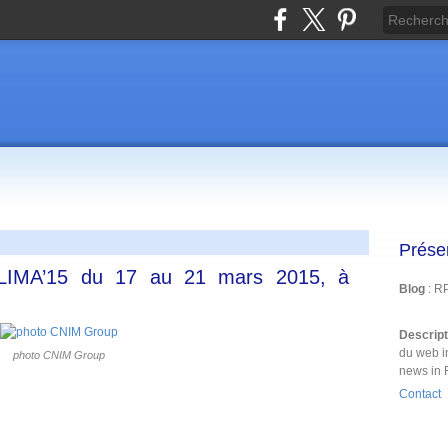
Prése
LIMA’15 du 17 au 21 mars 2015, à
Blog
: R
Descrip
du web i
photo CNIM Group
news in 
Contact