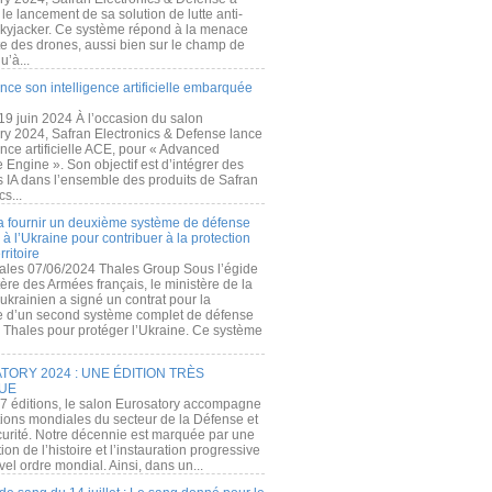
e lancement de sa solution de lutte anti-
kyjacker. Ce système répond à la menace
te des drones, aussi bien sur le champ de
u’à...
nce son intelligence artificielle embarquée
 19 juin 2024 À l’occasion du salon
ry 2024, Safran Electronics & Defense lance
gence artificielle ACE, pour « Advanced
 Engine ». Son objectif est d’intégrer des
s IA dans l’ensemble des produits de Safran
cs...
a fournir un deuxième système de défense
à l’Ukraine pour contribuer à la protection
rritoire
ales 07/06/2024 Thales Group Sous l’égide
ère des Armées français, le ministère de la
ukrainien a signé un contrat pour la
re d’un second système complet de défense
 Thales pour protéger l’Ukraine. Ce système
ORY 2024 : UNE ÉDITION TRÈS
UE
7 éditions, le salon Eurosatory accompagne
tions mondiales du secteur de la Défense et
curité. Notre décennie est marquée par une
ion de l’histoire et l’instauration progressive
el ordre mondial. Ainsi, dans un...