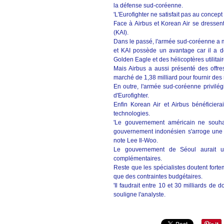
la défense sud-coréenne.
'L'Eurofighter ne satisfait pas au concept
Face à Airbus et Korean Air se dressen
(KAI).
Dans le passé, l'armée sud-coréenne a m
et KAI possède un avantage car il a d
Golden Eagle et des hélicoptères utilitai
Mais Airbus a aussi présenté des offre
marché de 1,38 milliard pour fournir des ra
En outre, l'armée sud-coréenne privilé
d'Eurofighter.
Enfin Korean Air et Airbus bénéficiera
technologies.
'Le gouvernement américain ne souhai
gouvernement indonésien s'arroge une 
note Lee Il-Woo.
Le gouvernement de Séoul aurait u
complémentaires.
Reste que les spécialistes doutent fortem
que des contraintes budgétaires.
'Il faudrait entre 10 et 30 milliards de 
souligne l'analyste.