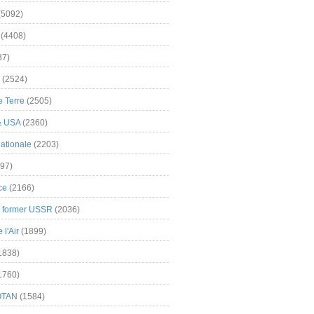
(5092)
(4408)
37)
(2524)
 Terre
(2505)
& USA
(2360)
ationale
(2203)
97)
ce
(2166)
& former USSR
(2036)
l'Air
(1899)
1838)
1760)
OTAN
(1584)