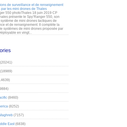
ions de surveillance et de renseignement
 par les mini drones de Thales
er 550 photoThales 18 juin 2019 CP
hales présente le Spy’Ranger 550, son
système de mini drones tactiques de
nce et de renseignement. Il complète la
 systèmes de mini drones proposée par
éployable en vingt...
ories
(20241)
(18989)
14639)
9884)
cific
(8460)
erica
(8252)
 Maghreb
(7157)
iddle East
(6838)