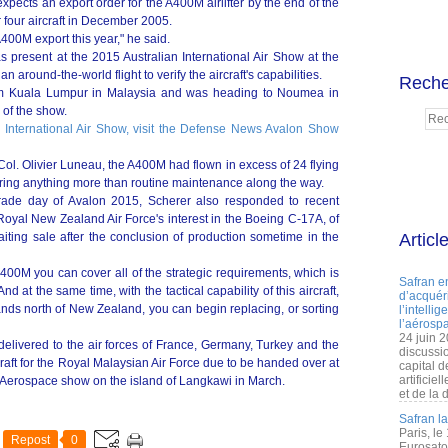
xpects an export order for the A400M airlifter by the end of the
r four aircraft in December 2005.
A400M export this year," he said.
present at the 2015 Australian International Air Show at the
 around-the-world flight to verify the aircraft's capabilities.
Reche
 from Kuala Lumpur in Malaysia and was heading to Noumea in
of the show.
n International Air Show, visit the Defense News Avalon Show
Col. Olivier Luneau, the A400M had flown in excess of 24 flying
iring anything more than routine maintenance along the way.
rade day of Avalon 2015, Scherer also responded to recent
oyal New Zealand Air Force's interest in the Boeing C-17A, of
aiting sale after the conclusion of production sometime in the
Articl
00M you can cover all of the strategic requirements, which is
Safran e
And at the same time, with the tactical capability of this aircraft,
d’acquéri
ands north of New Zealand, you can begin replacing, or sorting
l’intelli
l’aérospa
24 juin 
livered to the air forces of France, Germany, Turkey and the
discussi
rcraft for the Royal Malaysian Air Force due to be handed over at
capital d
artificie
 Aerospace show on the island of Langkawi in March.
et de la 
Safran l
Paris, le
Repost
0
Eurosato