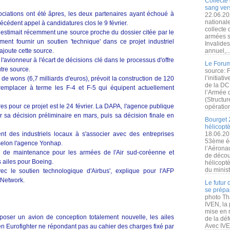
Collecte 
sang vers
ciations ont été âpres, les deux partenaires ayant échoué à
22.06.20
nationale
récédent appel à candidatures clos le 9 février.
collecte
, estimait récemment une source proche du dossier citée par le
armées s
ent fournir un soutien 'technique' dans ce projet industriel
Invalide
ajoute cette source.
annuel,..
avionneur à l'écart de décisions clé dans le processus d'offre
Le Forum
utre source.
source: 
l’initiat
s de wons (6,7 milliards d'euros), prévoit la construction de 120
de la DC
emplacer à terme les F-4 et F-5 qui équipent actuellement
l’Armée 
(Structur
es pour ce projet est le 24 février. La DAPA, l'agence publique
opération
sa décision préliminaire en mars, puis sa décision finale en
Bourget 
hélicopt
ent des industriels locaux à s'associer avec des entreprises
18.06.20
53ème éd
 selon l'agence Yonhap.
l’Aérona
s de maintenance pour les armées de l'Air sud-coréenne et
de découv
 ailes pour Boeing.
hélicopt
du minist
vec le soutien technologique d'Airbus', explique pour l'AFP
 Network.
Le futur
se prépa
photo Th
IVEN, la 
mise en r
oposer un avion de conception totalement nouvelle, les ailes
de la dé
Avec IVEN
 Eurofighter ne répondant pas au cahier des charges fixé par