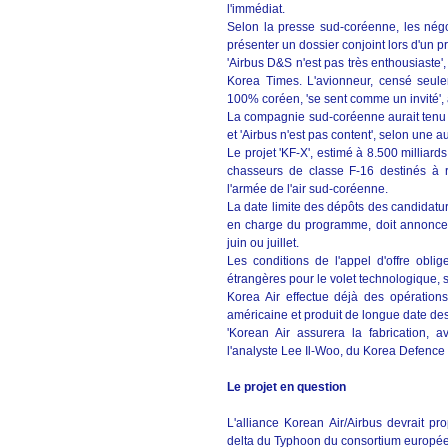
l'immédiat.
Selon la presse sud-coréenne, les négo
présenter un dossier conjoint lors d'un p
'Airbus D&S n'est pas très enthousiaste'
Korea Times. L'avionneur, censé seulem
100% coréen, 'se sent comme un invité', 
La compagnie sud-coréenne aurait tenu l'
et 'Airbus n'est pas content', selon une a
Le projet 'KF-X', estimé à 8.500 milliard
chasseurs de classe F-16 destinés à r
l'armée de l'air sud-coréenne.
La date limite des dépôts des candidatur
en charge du programme, doit annoncer 
juin ou juillet.
Les conditions de l'appel d'offre oblig
étrangères pour le volet technologique,
Korea Air effectue déjà des opération
américaine et produit de longue date des
'Korean Air assurera la fabrication, a
l'analyste Lee Il-Woo, du Korea Defence
Le projet en question
L'alliance Korean Air/Airbus devrait pr
delta du Typhoon du consortium européen