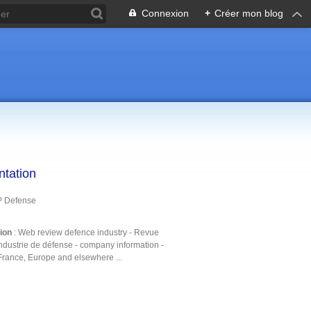
Connexion
+
Créer mon blog
ntation
P Defense
tion
: Web review defence industry - Revue
ndustrie de défense - company information -
France, Europe and elsewhere ...