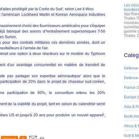
Les miss
 d'ailes privilégié par la Corée du Sud', selon Lee Il-Woo.
boostées
Spy’Rang
t l'américain Lockheed Martin et Korean Aerospace Industries
Thales T
nouveau 
assivement choisi des fournisseurs américains pour s'équiper
surveilla
éjà fabriqué des avions d?entraînement supersoniques T-50
gamme de
Thales. D
res Surion.
s pour des contrats militaires ces dernières années, dont un
vitailleurs à l'armée de l'air.
gierait une option à deux réacteurs sur le modèle du Typhoon
Categ
ient d'un avantage concurrentiel en matière de transfert de
Défense
te pas partager son expertise aéronautique' alors que le
Defence
participation de 20% dans le projet de chasseur sud-coréen,
France
(
ne participation de 60%, le consortium retenu les 20%
Europe
(
ent de la viabilité du projet, tant en raison du calendrier serré
Asia & Pa
dollars US et jusqu'à 20 ans pour produire un nouvel appareil',
North Am
Africa &
Gulf & M