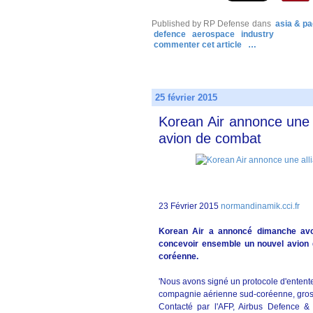
Published by RP Defense
dans
asia & pa
defence
aerospace
industry
commenter cet article
…
25 février 2015
Korean Air annonce une a
avion de combat
23 Février 2015
normandinamik.cci.fr
Korean Air a annoncé dimanche avo
concevoir ensemble un nouvel avion d
coréenne.
'Nous avons signé un protocole d'entente
compagnie aérienne sud-coréenne, gros c
Contacté par l'AFP, Airbus Defence &