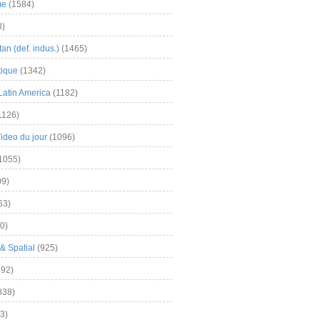
me
(1584)
3)
an (def. indus.)
(1465)
tique
(1342)
Latin America
(1182)
1126)
Video du jour
(1096)
1055)
9)
63)
0)
& Spatial
(925)
92)
838)
3)