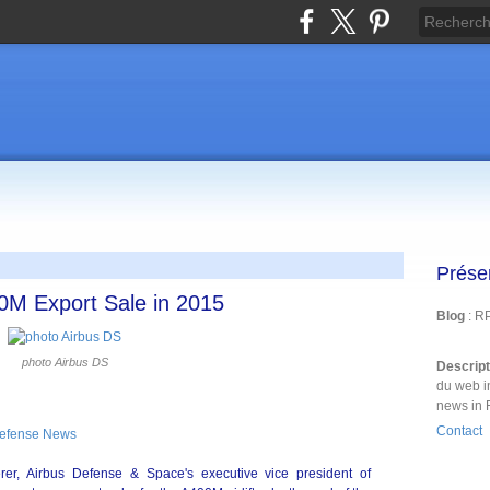
Prése
0M Export Sale in 2015
Blog
: R
photo Airbus DS
Descrip
du web i
news in 
Contact
Defense News
rer, Airbus Defense & Space's executive vice president of