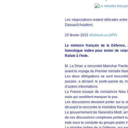
Les négociations restent délicates entr
Dassault Aviation)
25 février 2015
45eNord.ca (AFP)
Le ministre français de la Défense,
homologue indien pour tenter de rela
Rafale à l’Inde.
M. Le Drian a rencontré Manohar Parrika
avant le voyage du Premier ministre Na
Les deux délégations se sont rencontr
passée, a déclaré le porte-parole du mi
d’autres informations.
La France essaye de convaincre New De
mais qui semblent marquer le pas.
Les discussions devaient porter sur la si
dit avant la rencontre le ministère frança
Le gouvernement de Narendra Modi, arrivé
de ces discussions complexes portant su
Inde sous la conduite du groupe public 
Le ministre indien de la Défense, qui a