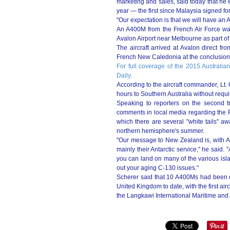
marketing and sales, said today that he e
year — the first since Malaysia signed fo
"Our expectation is that we will have an 
An A400M from the French Air Force was 
Avalon Airport near Melbourne as part of an
The aircraft arrived at Avalon direct
French New Caledonia at the conclusion 
For full coverage of the 2015 Australia
Daily.
According to the aircraft commander, Lt. 
hours to Southern Australia without requ
Speaking to reporters on the second t
comments in local media regarding the R
which there are several "white tails" aw
northern hemisphere's summer.
"Our message to New Zealand is, with A4
mainly their Antarctic service," he said. "
you can land on many of the various isl
out your aging C-130 issues."
Scherer said that 10 A400Ms had been de
United Kingdom to date, with the first ai
the Langkawi International Maritime and