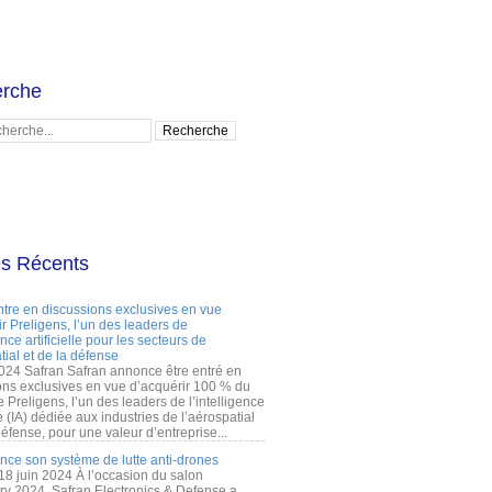
rche
es Récents
ntre en discussions exclusives en vue
r Preligens, l’un des leaders de
gence artificielle pour les secteurs de
tial et de la défense
2024 Safran Safran annonce être entré en
ons exclusives en vue d’acquérir 100 % du
e Preligens, l’un des leaders de l’intelligence
lle (IA) dédiée aux industries de l’aérospatial
défense, pour une valeur d’entreprise...
ance son système de lutte anti-drones
 18 juin 2024 À l’occasion du salon
ry 2024, Safran Electronics & Defense a