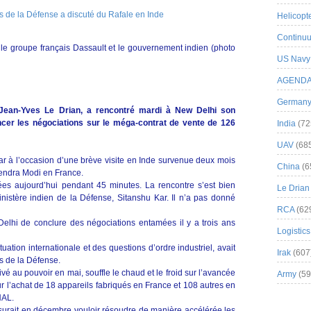
Helicopt
Continuu
e le groupe français Dassault et le gouvernement indien (photo
US Navy
AGEND
German
 Jean-Yves Le Drian, a rencontré mardi à New Delhi son
ncer les négociations sur le méga-contrat de vente de 126
India
(72
UAV
(68
r à l’occasion d’une brève visite en Inde survenue deux mois
China
(6
rendra Modi en France.
ées aujourd’hui pendant 45 minutes. La rencontre s’est bien
Le Drian
nistère indien de la Défense, Sitanshu Kar. Il n’a pas donné
RCA
(62
lhi de conclure des négociations entamées il y a trois ans
Logistics
tuation internationale et des questions d’ordre industriel, avait
Irak
(607
is de la Défense.
 au pouvoir en mai, souffle le chaud et le froid sur l’avancée
Army
(59
r l’achat de 18 appareils fabriqués en France et 108 autres en
HAL.
ssurait en décembre vouloir résoudre de manière accélérée les