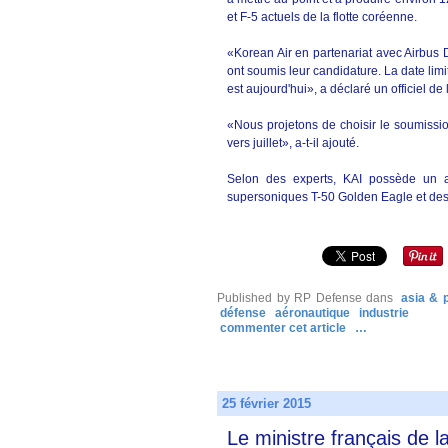
et F-5 actuels de la flotte coréenne.
«Korean Air en partenariat avec Airbus 
ont soumis leur candidature. La date li
est aujourd'hui», a déclaré un officiel de
«Nous projetons de choisir le soumissio
vers juillet», a-t-il ajouté.
Selon des experts, KAI possède un a
supersoniques T-50 Golden Eagle et des h
Published by RP Defense
dans
asia & p
défense
aéronautique
industrie
commenter cet article
…
25 février 2015
Le ministre français de 