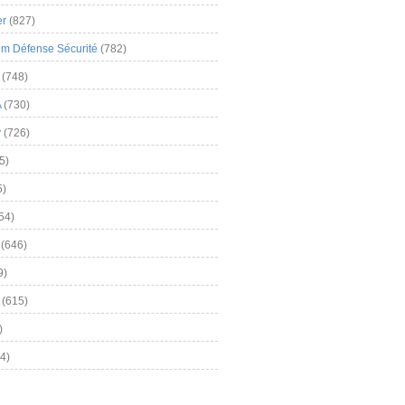
er
(827)
m Défense Sécurité
(782)
(748)
A
(730)
y
(726)
5)
5)
54)
(646)
9)
(615)
)
4)