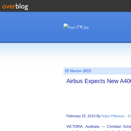
25 février 2015
Airbus Expects New A40
February 25, 2015 By
Nigel Pittaway – 
VICTORIA, Australia — Christian Sche