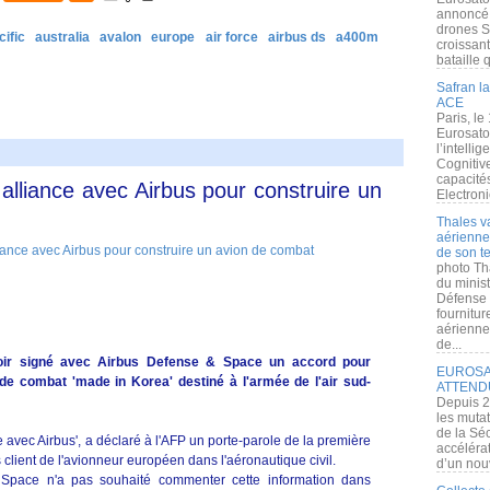
annoncé l
drones S
cific
australia
avalon
europe
air force
airbus ds
a400m
croissan
bataille q
Safran la
ACE
Paris, le
Eurosato
l’intelli
Cognitive
capacité
lliance avec Airbus pour construire un
Electroni
Thales v
aérienne 
de son te
photo Th
du minist
Défense 
fournitu
aérienne
de...
ir signé avec Airbus Defense & Space un accord pour
EUROSAT
e combat 'made in Korea' destiné à l'armée de l'air sud-
ATTEND
Depuis 2
les muta
de la Sé
 avec Airbus', a déclaré à l'AFP un porte-parole de la première
accélérat
lient de l'avionneur européen dans l'aéronautique civil.
d’un nouv
 Space n'a pas souhaité commenter cette information dans