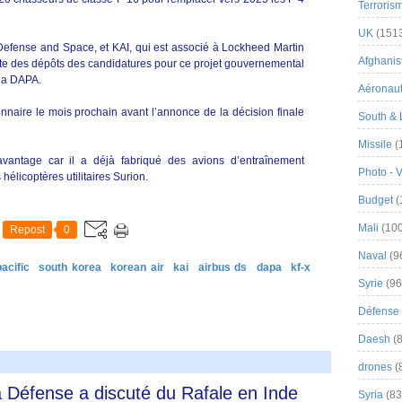
Terroris
UK
(151
Defense and Space, et KAI, qui est associé à Lockheed Martin
Afghanist
mite des dépôts des candidatures pour ce projet gouvernemental
 la DAPA.
Aéronau
nnaire le mois prochain avant l’annonce de la décision finale
South & 
Missile
(
vantage car il a déjà fabriqué des avions d’entraînement
Photo - 
élicoptères utilitaires Surion.
Budget
(
Mali
(100
Repost
0
Naval
(9
acific
south korea
korean air
kai
airbus ds
dapa
kf-x
Syrie
(96
Défense 
Daesh
(8
drones
(
la Défense a discuté du Rafale en Inde
Syria
(83