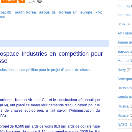
Repost
0
Industry
pacific
south korea
airbus ds
korean air
europe
kf-x
Industrie
orce
USA
(37
Air Force
Armée de
Europe 
ospace Industries en compétition pour
sse
Marine N
Navy
(21
Aerospa
Russia 
Armée de 
réenne Korean Air Line Co. et le constructeur aéronautique
KAI), ont placé ce mardi leur demande d'adjudication pour le
Russia
(
 de chasse sud-coréen, a fait savoir l'Administration du
Russie
(
PA).
NATO - 
ojet de 8.500 milliards de wons (8,3 milliards de dollars) vise
 120 chasseurs de classe F-16 pour remplacer vers 2025 les F-4