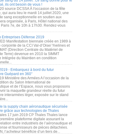
de sang du 14 juillet : Le sang donné pour le
é, ils ont besoin de vous !
20 source DCSSA À l'occasion de la fête
, qui aura lieu le mardi 14 juillet 2020, une
 de sang exceptionnelle en soutien aux
era organisée, à Paris, Hôtel national des
s Paris 7e, de 10h à 17h30. Rendez-vous
.
 Entreprises Défense 2019
FED Manifestation biennale créée en 1989 à
ive conjointe de la CCI Val-d’Oise/ Yvelines et
MAT (Direction Centrale du Matériel de
de Terre) devenue en 2010 la SIMMT
e Intégrée du Maintien en condition
nelle...
2019 - Embarquez à bord du futur
ère Guépard en 360°
19 Ministère des Armées A l’occasion de la
ition du Salon International de
utique et de l’Espace, nous vous proposons
rir la maquette grandeur réelle du futur
ère interarmées léger, exposée sur le stand
ère...
 de la supply chain aéronautique sécurisée
re grâce aux technologies de Thales
ales 17 juin 2019 CP Thales Thales lance
première plateforme digitale assurant la
elation entre industriels de l’aéronautique et
fense et fournisseurs de pièces détachées.
, l’acheteur bénéficie d’un tiers de...