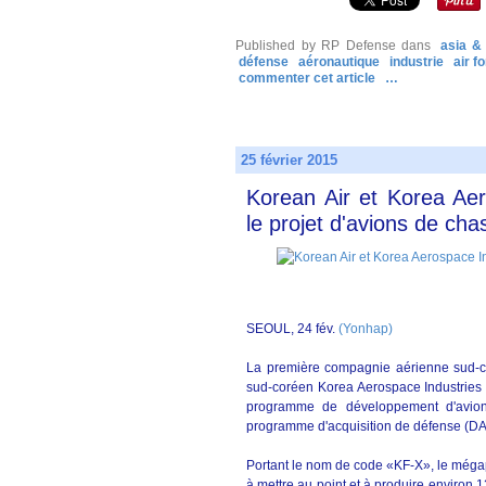
Published by RP Defense
dans
asia & 
défense
aéronautique
industrie
air f
commenter cet article
…
25 février 2015
Korean Air et Korea Aer
le projet d'avions de cha
SEOUL, 24 fév.
(Yonhap)
La première compagnie aérienne sud-co
sud-coréen Korea Aerospace Industries (
programme de développement d'avions
programme d'acquisition de défense (DA
Portant le nom de code «KF-X», le mégapr
à mettre au point et à produire environ