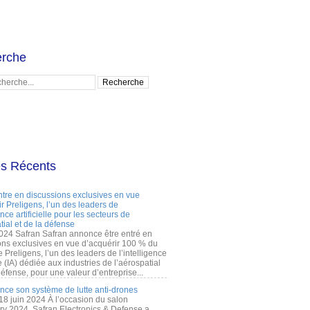
rche
es Récents
ntre en discussions exclusives en vue
r Preligens, l’un des leaders de
gence artificielle pour les secteurs de
tial et de la défense
2024 Safran Safran annonce être entré en
ons exclusives en vue d’acquérir 100 % du
e Preligens, l’un des leaders de l’intelligence
lle (IA) dédiée aux industries de l’aérospatial
défense, pour une valeur d’entreprise...
ance son système de lutte anti-drones
 18 juin 2024 À l’occasion du salon
ry 2024, Safran Electronics & Defense a