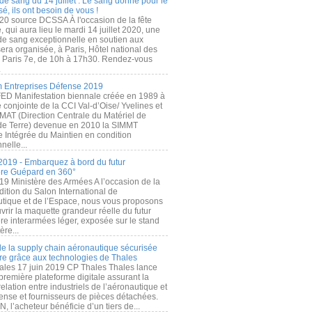
de sang du 14 juillet : Le sang donné pour le
é, ils ont besoin de vous !
20 source DCSSA À l'occasion de la fête
, qui aura lieu le mardi 14 juillet 2020, une
 de sang exceptionnelle en soutien aux
era organisée, à Paris, Hôtel national des
s Paris 7e, de 10h à 17h30. Rendez-vous
.
 Entreprises Défense 2019
FED Manifestation biennale créée en 1989 à
ive conjointe de la CCI Val-d’Oise/ Yvelines et
MAT (Direction Centrale du Matériel de
de Terre) devenue en 2010 la SIMMT
e Intégrée du Maintien en condition
nelle...
2019 - Embarquez à bord du futur
ère Guépard en 360°
19 Ministère des Armées A l’occasion de la
ition du Salon International de
utique et de l’Espace, nous vous proposons
rir la maquette grandeur réelle du futur
ère interarmées léger, exposée sur le stand
ère...
 de la supply chain aéronautique sécurisée
re grâce aux technologies de Thales
ales 17 juin 2019 CP Thales Thales lance
première plateforme digitale assurant la
elation entre industriels de l’aéronautique et
fense et fournisseurs de pièces détachées.
, l’acheteur bénéficie d’un tiers de...