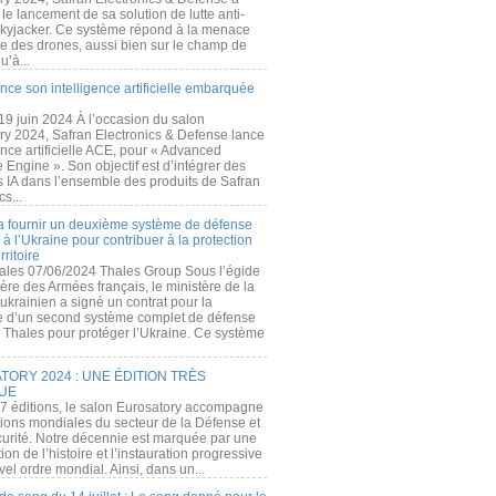
e lancement de sa solution de lutte anti-
kyjacker. Ce système répond à la menace
te des drones, aussi bien sur le champ de
u’à...
nce son intelligence artificielle embarquée
 19 juin 2024 À l’occasion du salon
ry 2024, Safran Electronics & Defense lance
gence artificielle ACE, pour « Advanced
 Engine ». Son objectif est d’intégrer des
s IA dans l’ensemble des produits de Safran
cs...
a fournir un deuxième système de défense
à l’Ukraine pour contribuer à la protection
rritoire
ales 07/06/2024 Thales Group Sous l’égide
ère des Armées français, le ministère de la
ukrainien a signé un contrat pour la
re d’un second système complet de défense
 Thales pour protéger l’Ukraine. Ce système
ORY 2024 : UNE ÉDITION TRÈS
UE
7 éditions, le salon Eurosatory accompagne
tions mondiales du secteur de la Défense et
curité. Notre décennie est marquée par une
ion de l’histoire et l’instauration progressive
el ordre mondial. Ainsi, dans un...