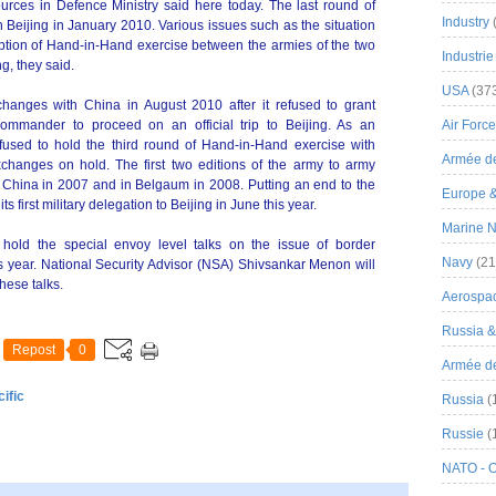
urces in Defence Ministry said here today. The last round of
Industry
 Beijing in January 2010. Various issues such as the situation
tion of Hand-in-Hand exercise between the armies of the two
Industrie
g, they said.
USA
(37
anges with China in August 2010 after it refused to grant
ommander to proceed on an official trip to Beijing. As an
Air Force
efused to hold the third round of Hand-in-Hand exercise with
Armée de
xchanges on hold. The first two editions of the army to army
 China in 2007 and in Belgaum in 2008. Putting an end to the
Europe 
its first military delegation to Beijing in June this year.
Marine N
hold the special envoy level talks on the issue of border
Navy
(21
 year. National Security Advisor (NSA) Shivsankar Menon will
hese talks.
Aerospa
Russia 
Repost
0
Armée de 
ific
Russia
(
Russie
(
NATO - 