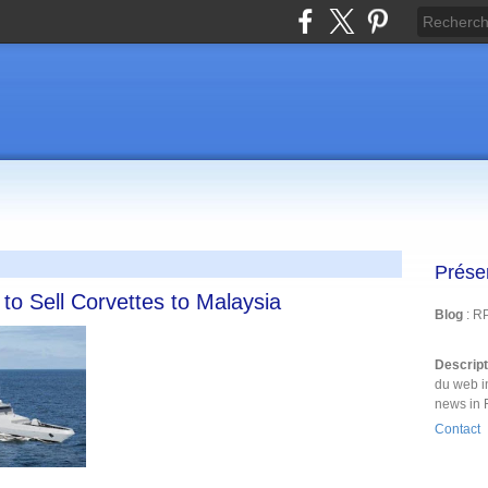
Prése
o Sell Corvettes to Malaysia
Blog
: R
Descrip
du web i
news in 
Contact