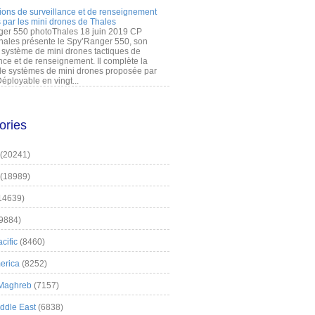
ions de surveillance et de renseignement
 par les mini drones de Thales
er 550 photoThales 18 juin 2019 CP
hales présente le Spy’Ranger 550, son
système de mini drones tactiques de
nce et de renseignement. Il complète la
 systèmes de mini drones proposée par
éployable en vingt...
ories
(20241)
(18989)
14639)
9884)
cific
(8460)
erica
(8252)
 Maghreb
(7157)
iddle East
(6838)