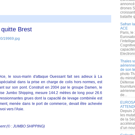
annoncé l
drones S
croissan
bataille q
Safran la
quitte Brest
ACE
Paris, le
Eurosato
l’intelli
Cognitive
capacité
Electroni
Thales v
aérienne 
de son te
photo Th
vice, le sous-marin d'attaque Ouessant fait ses adieux à La
du minist
 spécialisé dans la prise en charge de colis hors normes, est
Défense 
fournitu
sant sur son pont. Construit en 2004 par le groupe Damen, le
aérienne
aise Jumbo Shipping, mesure 144.2 mètres de long pour 26.6
de...
pressionnantes grues dont la capacité de levage combinée est
EUROSAT
ment, menée dans le port de commerce, devait être achevée
ATTEND
voi vers l'Asie.
Depuis 2
les muta
de la Sé
accélérat
gement (© : JUMBO SHIPPING)
d’un nouv