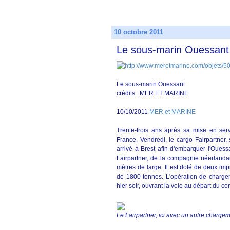
10 octobre 2011
Le sous-marin Ouessant 
Le sous-marin Ouessant
crédits : MER ET MARINE
10/10/2011
MER et MARINE
Trente-trois ans après sa mise en ser
France. Vendredi, le cargo Fairpartner,
arrivé à Brest afin d'embarquer l'Oues
Fairpartner, de la compagnie néerland
mètres de large. Il est doté de deux im
de 1800 tonnes. L'opération de charge
hier soir, ouvrant la voie au départ du con
Le Fairpartner, ici avec un autre char