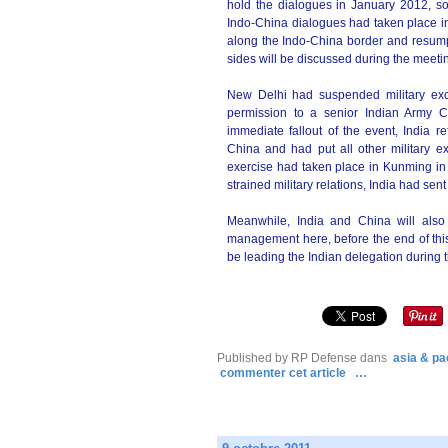
hold the dialogues in January 2012, so
Indo-China dialogues had taken place in
along the Indo-China border and resump
sides will be discussed during the meetin
New Delhi had suspended military exch
permission to a senior Indian Army C
immediate fallout of the event, India r
China and had put all other military e
exercise had taken place in Kunming in
strained military relations, India had sent 
Meanwhile, India and China will also 
management here, before the end of this
be leading the Indian delegation during t
Published by RP Defense
dans
asia & pac
commenter cet article
…