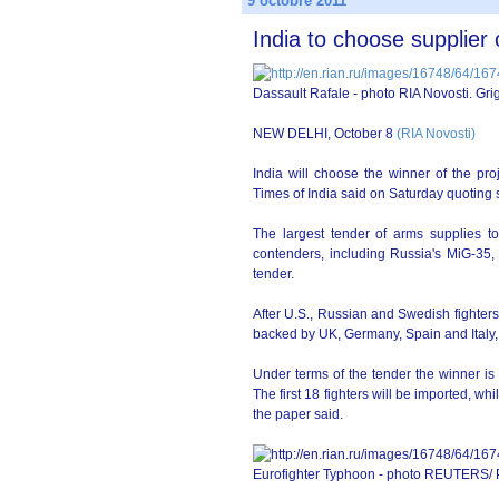
9 octobre 2011
India to choose supplier 
Dassault Rafale - photo
RIA Novosti. Gri
NEW DELHI, October 8
(RIA Novosti)
India will choose the winner of the proj
Times of India said on Saturday quoting 
The largest tender of arms supplies t
contenders, including Russia's MiG-35,
tender.
After U.S., Russian and Swedish fighters 
backed by UK, Germany, Spain and Italy, a
Under terms of the tender the winner is t
The first 18 fighters will be imported, w
the paper said.
Eurofighter Typhoon - photo REUTERS/ 