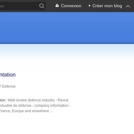
Connexion
+
Créer mon blog
ntation
P Defense
tion
: Web review defence industry - Revue
ndustrie de défense - company information -
France, Europe and elsewhere ...