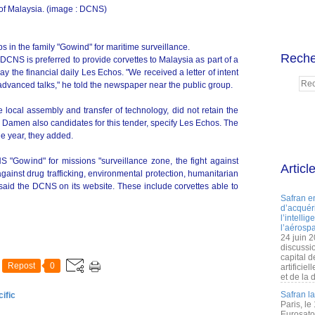
t of Malaysia. (image : DCNS)
s in the family "Gowind" for maritime surveillance.
Reche
CNS is preferred to provide corvettes to Malaysia as part of a
ay the financial daily Les Echos. "We received a letter of intent
dvanced talks," he told the newspaper near the public group.
 local assembly and transfer of technology, did not retain the
amen also candidates for this tender, specify Les Echos. The
e year, they added.
 "Gowind" for missions "surveillance zone, the fight against
Articl
against drug trafficking, environmental protection, humanitarian
"said the DCNS on its website. These include corvettes able to
Safran e
d’acquéri
l’intelli
l’aérospa
24 juin 
discussi
capital d
Repost
0
artificie
et de la 
Safran l
ific
Paris, le
Eurosato