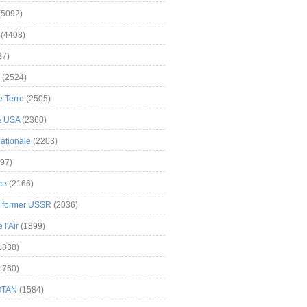
(5092)
(4408)
37)
(2524)
 Terre
(2505)
& USA
(2360)
ationale
(2203)
97)
ce
(2166)
& former USSR
(2036)
l'Air
(1899)
1838)
1760)
OTAN
(1584)