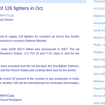
Terroris
of 126 fighters in Oct
UK
(151
Afghanist
gori Sisoev
Aéronau
South & 
ect to supply 126 fighters for country's air forces this month,
Missile
(
sources in country's Defense Ministry.
Photo - 
o India worth $10.4 billion was announced in 2007. The six
Budget
(
 Sweden's Gripen, U.S. F/A 18 and F-16, were in race for the
Mali
(100
were excluded from the list this April, the Eurofighter Typhoon,
Naval
(9
nd the French Rafale jets continue their race for the tender.
Syrie
(96
o invest 50 percent of the contract in jets production in India.
Défense 
hile another 108 will be manufactured by Hindustan Aeronautics,
Daesh
(8
drones
(
Pascal Rossignol
Syria
(83