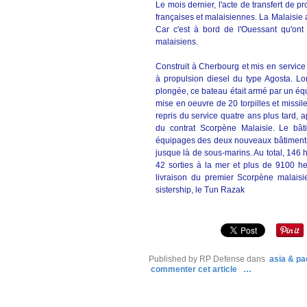
Le mois dernier, l'acte de transfert de p
françaises et malaisiennes. La Malaisie 
Car c'est à bord de l'Ouessant qu'ont
malaisiens.
Construit à Cherbourg et mis en service
à propulsion diesel du type Agosta. 
plongée, ce bateau était armé par un éq
mise en oeuvre de 20 torpilles et missi
repris du service quatre ans plus tard,
du contrat Scorpène Malaisie. Le bât
équipages des deux nouveaux bâtiments
jusque là de sous-marins. Au total, 146 
42 sorties à la mer et plus de 9100 h
livraison du premier Scorpène malaisi
sistership, le Tun Razak
Published by RP Defense
dans
asia & pac
commenter cet article
…