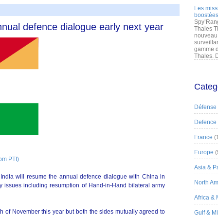
Les miss
boostées
Spy’Rang
nual defence dialogue early next year
Thales T
nouveau 
surveilla
gamme de
Thales. D
Categ
Défense
Defence
France
(
Europe
(
rom PTI)
Asia & Pa
 India will resume the annual defence dialogue with China in
North Am
y issues including resumption of Hand-in-Hand bilateral army
Africa &
 of November this year but both the sides mutually agreed to
Gulf & M