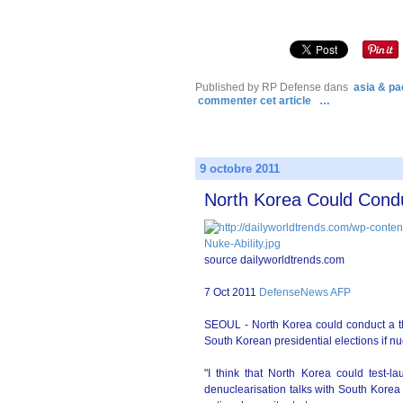
Published by RP Defense
dans
asia & pac
commenter cet article
…
9 octobre 2011
North Korea Could Condu
source dailyworldtrends.com
7 Oct 2011
DefenseNews AFP
SEOUL - North Korea could conduct a thi
South Korean presidential elections if nuc
"I think that North Korea could test-la
denuclearisation talks with South Korea a