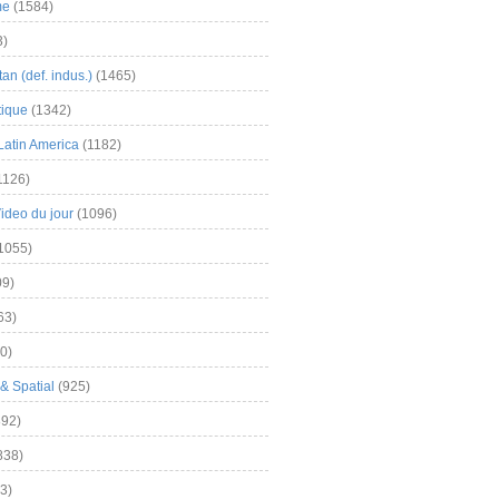
me
(1584)
3)
an (def. indus.)
(1465)
tique
(1342)
Latin America
(1182)
1126)
Video du jour
(1096)
1055)
9)
63)
0)
& Spatial
(925)
92)
838)
3)