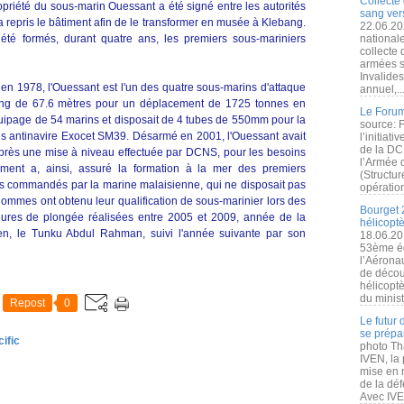
Collecte 
ropriété du sous-marin Ouessant a été signé entre les autorités
sang vers
a repris le bâtiment afin de le transformer en musée à Klebang.
22.06.20
 été formés, durant quatre ans, les premiers sous-mariniers
nationale
collecte
armées s
Invalide
 en 1978, l'Ouessant est l'un des quatre sous-marins d'attaque
annuel,..
Long de 67.6 mètres pour un déplacement de 1725 tonnes en
Le Forum
uipage de 54 marins et disposait de 4 tubes de 550mm pour la
source: 
les antinavire Exocet SM39. Désarmé en 2001, l'Ouessant avait
l’initiat
de la DC
 après une mise à niveau effectuée par DCNS, pour les besoins
l’Armée 
iment a, ainsi, assuré la formation à la mer des premiers
(Structur
 commandés par la marine malaisienne, qui ne disposait pas
opération
hommes ont obtenu leur qualification de sous-marinier lors des
Bourget 
eures de plongée réalisées entre 2005 et 2009, année de la
hélicopt
en, le Tunku Abdul Rahman, suivi l'année suivante par son
18.06.20
53ème éd
l’Aérona
de découv
hélicopt
du minist
Repost
0
Le futur
se prépa
ific
photo Th
IVEN, la 
mise en r
de la dé
Avec IVEN