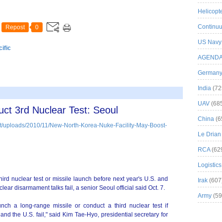
Helicopt
Continuu
Repost
0
US Navy
ific
AGEND
German
India
(72
UAV
(68
ct 3rd Nuclear Test: Seoul
China
(6
Le Drian
RCA
(62
Logistics
rd nuclear test or missile launch before next year's U.S. and
Irak
(607
lear disarmament talks fail, a senior Seoul official said Oct. 7.
Army
(59
unch a long-range missile or conduct a third nuclear test if
nd the U.S. fail," said Kim Tae-Hyo, presidential secretary for