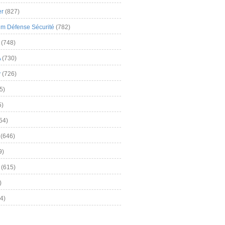
er
(827)
m Défense Sécurité
(782)
(748)
A
(730)
y
(726)
5)
5)
54)
(646)
9)
(615)
)
4)