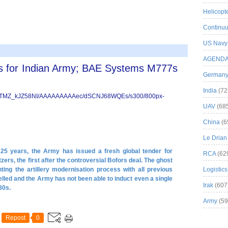
Helicopt
Continuu
US Navy
AGEND
rs for Indian Army; BAE Systems M777s
German
India
(72
UAV
(68
China
(6
Le Drian
t 25 years, the Army has issued a fresh global tender for
RCA
(62
zers, the first after the controversial Bofors deal. The ghost
ing the artillery modernisation process with all previous
Logistics
elled and the Army has not been able to induct even a single
Irak
(607
80s.
Army
(59
Repost
0