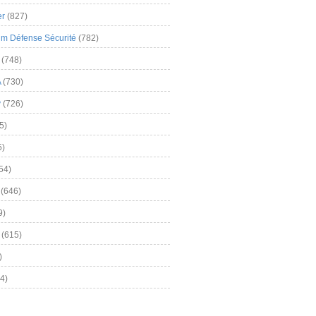
er
(827)
m Défense Sécurité
(782)
(748)
A
(730)
y
(726)
5)
5)
54)
(646)
9)
(615)
)
4)