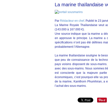
La marine thaïlandaise v
Par
Rédacteur en chef
. Publié le 23 jan
La Marine Royale Thaïlandaise veut ac
(143.000 à 167.000 €).
Une source indique que la marine a déc
en approuve le principe. La marine a c
spécifications n’ont pas été définies ma
probablement l’Allemagne.
La marine thaïlandaise souligne le beso
que peu de connaissance de la technol
pays voisins disposent de sous-marins. 
avec des sous-marins. Nous sommes très
est consciente que la majeure parti
économiques, c’est pourquoi elle va p
de la marine, Kamthorn Phumhiran, a ex
l’achat des sous-marins.