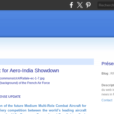
Prése
 for Aero-India Showdown
Blog
: R
(background) of the French Air Force
Descrip
du web i
news in 
EFENSE UPDATE
Contact
on of the future Medium Multi-Role Combat Aircraft for
fiery competition between the world’s leading aircraft