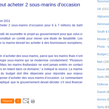
Terroris
eut acheter 2 sous-marins d’occasion
UK
(151
Afghanist
vier 2011
Aéronau
heter 2 sous-marins d’occasion pour 6 à 7 millions de baht
South & 
idé de soumettre le projet au gouvernement pour que celui-ci
onstitué un comité pour mener une étude de faisabilité. Les
Missile
(
is la marine devrait les acheter à des fournisseurs européens,
Photo - 
Budget
(
in d’acheter des sous-marins, parce que les marins thaïs n’ont
ogie sous-marine qui se modernise constamment. “Plusieurs
Mali
(100
Mais les marins thaïlandais ne sont jamais entrés en contact
 en retard dans ce domaine,” a indiqué la source. La marine
Naval
(9
e du budget doit être dépensée pour répondre aux enjeux
Syrie
(96
roposer d’acheter des sous-marins d’occasion. Le commandant
pliqué que le gouvernement devait décider s’il veut financer
Défense 
Daesh
(8
drones
(
Repost
0
Syria
(83