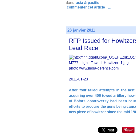
dans
asia & pacific
commenter cet article
…
23 janvier 2011
RFP Issued for Howitze
Lead Race
photo www.india-defence.com
2011-01-23
After four failed attempts in the las
acquiring over 400 towed artillery howit
of Bofors controversy had been haunt
efforts to procure the guns being canc
new piece of howitzer since the mid 19