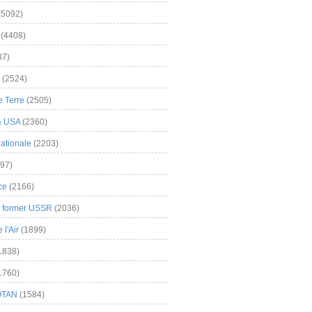
(5092)
(4408)
37)
(2524)
 Terre
(2505)
& USA
(2360)
ationale
(2203)
97)
ce
(2166)
& former USSR
(2036)
l'Air
(1899)
1838)
1760)
OTAN
(1584)