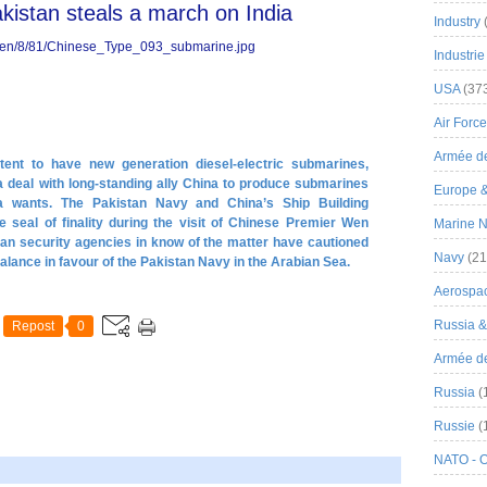
istan steals a march on India
Industry
Industrie
USA
(37
Air Force
Armée de
ent to have new generation diesel-electric submarines,
 deal with long-standing ally China to produce submarines
Europe 
ia wants. The Pakistan Navy and China’s Ship Building
e seal of finality during the visit of Chinese Premier Wen
Marine N
ian security agencies in know of the matter have cautioned
Navy
(21
 balance in favour of the Pakistan Navy in the Arabian Sea.
Aerospa
Russia 
Repost
0
Armée de 
Russia
(
Russie
(
NATO - 