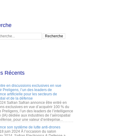
rche
es Récents
ntre en discussions exclusives en vue
r Preligens, l’un des leaders de
gence artificielle pour les secteurs de
tial et de la défense
2024 Safran Safran annonce être entré en
ons exclusives en vue d’acquérir 100 % du
e Preligens, l’un des leaders de l’intelligence
lle (IA) dédiée aux industries de l’aérospatial
défense, pour une valeur d’entreprise...
ance son système de lutte anti-drones
 18 juin 2024 À l’occasion du salon
ry 2024, Safran Electronics & Defense a