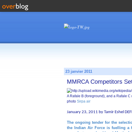
23 janvier 2011
MMRCA Competitors Set
A Rafale B (foreground), and a Rafale C 
photo
Sirpa air
January 23, 2011 by Tamir Eshel D
The ongoing tender for the selecti
the Indian Air Force is fuelling a 