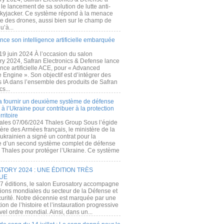
e lancement de sa solution de lutte anti-
kyjacker. Ce système répond à la menace
te des drones, aussi bien sur le champ de
u’à...
nce son intelligence artificielle embarquée
 19 juin 2024 À l’occasion du salon
ry 2024, Safran Electronics & Defense lance
gence artificielle ACE, pour « Advanced
 Engine ». Son objectif est d’intégrer des
s IA dans l’ensemble des produits de Safran
cs...
a fournir un deuxième système de défense
à l’Ukraine pour contribuer à la protection
rritoire
ales 07/06/2024 Thales Group Sous l’égide
ère des Armées français, le ministère de la
ukrainien a signé un contrat pour la
re d’un second système complet de défense
 Thales pour protéger l’Ukraine. Ce système
ORY 2024 : UNE ÉDITION TRÈS
UE
7 éditions, le salon Eurosatory accompagne
tions mondiales du secteur de la Défense et
curité. Notre décennie est marquée par une
ion de l’histoire et l’instauration progressive
el ordre mondial. Ainsi, dans un...