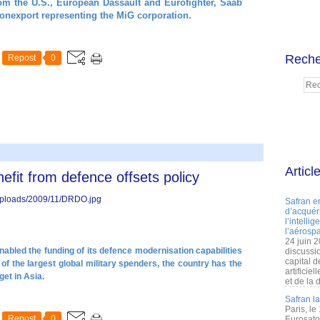
om the U.S., European Dassault and Eurofighter, Saab
nexport representing the MiG corporation.
Reche
Repost
0
Articl
efit from defence offsets policy
Safran e
d’acquéri
l’intelli
l’aérospa
24 juin 
nabled the funding of its defence modernisation capabilities
discussi
capital d
f the largest global military spenders, the country has the
artificie
et in Asia.
et de la 
Safran l
Paris, le
Repost
0
Eurosato