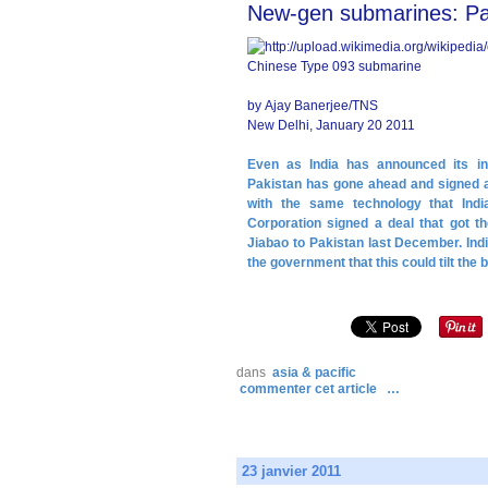
New-gen submarines: Pak
Chinese Type 093 submarine
by
Ajay Banerjee/TNS
New Delhi, January 20 2011
Even as India has announced its int
Pakistan has gone ahead and signed a
with the same technology that Ind
Corporation signed a deal that got th
Jiabao to Pakistan last December. Ind
the government that this could tilt the
dans
asia & pacific
commenter cet article
…
23 janvier 2011