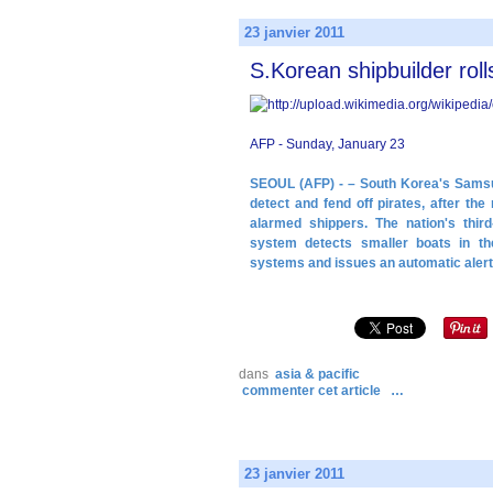
23 janvier 2011
S.Korean shipbuilder roll
AFP - Sunday, January 23
SEOUL (AFP) - – South Korea's Samsun
detect and fend off pirates, after th
alarmed shippers. The nation's thir
system detects smaller boats in the
systems and issues an automatic aler
dans
asia & pacific
commenter cet article
…
23 janvier 2011