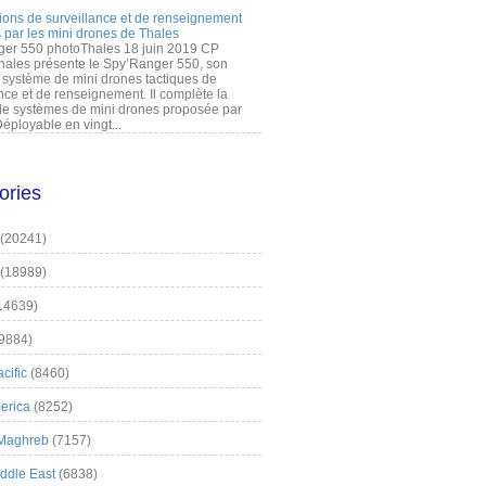
ions de surveillance et de renseignement
 par les mini drones de Thales
er 550 photoThales 18 juin 2019 CP
hales présente le Spy’Ranger 550, son
système de mini drones tactiques de
nce et de renseignement. Il complète la
 systèmes de mini drones proposée par
éployable en vingt...
ories
(20241)
(18989)
14639)
9884)
cific
(8460)
erica
(8252)
 Maghreb
(7157)
iddle East
(6838)