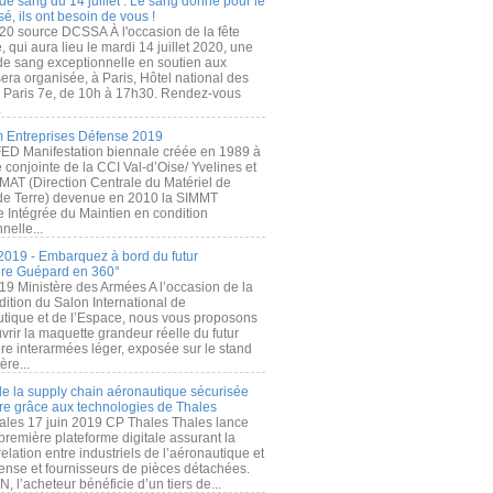
de sang du 14 juillet : Le sang donné pour le
é, ils ont besoin de vous !
20 source DCSSA À l'occasion de la fête
, qui aura lieu le mardi 14 juillet 2020, une
 de sang exceptionnelle en soutien aux
era organisée, à Paris, Hôtel national des
s Paris 7e, de 10h à 17h30. Rendez-vous
.
 Entreprises Défense 2019
FED Manifestation biennale créée en 1989 à
ive conjointe de la CCI Val-d’Oise/ Yvelines et
MAT (Direction Centrale du Matériel de
de Terre) devenue en 2010 la SIMMT
e Intégrée du Maintien en condition
nelle...
2019 - Embarquez à bord du futur
ère Guépard en 360°
19 Ministère des Armées A l’occasion de la
ition du Salon International de
utique et de l’Espace, nous vous proposons
rir la maquette grandeur réelle du futur
ère interarmées léger, exposée sur le stand
ère...
 de la supply chain aéronautique sécurisée
re grâce aux technologies de Thales
ales 17 juin 2019 CP Thales Thales lance
première plateforme digitale assurant la
elation entre industriels de l’aéronautique et
fense et fournisseurs de pièces détachées.
, l’acheteur bénéficie d’un tiers de...