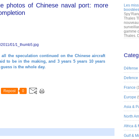
te photos of Chinese naval port: more
Les miss
boostées
ompletion
Spy’Rang
Thales T
nouveau 
surveilla
gamme de
Thales. D
Categ
all the speculation continued on the
Chinese aircraft
aid to be in the making, and 3 years 5 years 10 years
e guess is the whole day.
Défense
Defence
France
(
Repost
0
Europe
(
Asia & Pa
North Am
Africa &
Gulf & M