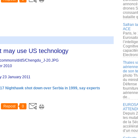
annoncé l
drones S
croissan
bataille q
Safran la
ACE
Paris, le
Eurosato
l’intelli
Cognitive
jet may use US technology
capacité
Electroni
Thales v
er 2010
aérienne 
de son te
photo Th
ay 23 January 2011
du minist
Défense 
17 Nighthawk shot down over Serbia in 1999, say experts
fournitu
aérienne
de...
EUROSAT
Repost
0
ATTEND
Depuis 2
les muta
de la Sé
accélérat
d’un nouv