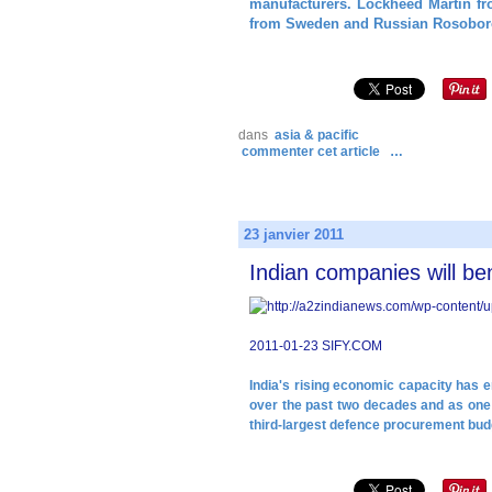
manufacturers. Lockheed Martin fr
from Sweden and Russian Rosoboro
dans
asia & pacific
commenter cet article
…
23 janvier 2011
Indian companies will ben
2011-01-23 SIFY.COM
India's rising economic capacity has e
over the past two decades and as one o
third-largest defence procurement budg