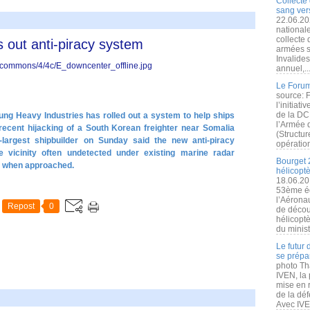
Collecte 
sang vers
22.06.20
nationale
collecte
s out anti-piracy system
armées s
Invalide
annuel,..
Le Forum
source: 
l’initiat
de la DC
g Heavy Industries has rolled out a system to help ships
l’Armée 
e recent hijacking of a South Korean freighter near Somalia
(Structur
d-largest shipbuilder on Sunday said the new anti-piracy
opération
 vicinity often undetected under existing marine radar
Bourget 
t when approached.
hélicopt
18.06.20
53ème éd
l’Aérona
Repost
0
de découv
hélicopt
du minist
Le futur
se prépa
photo Th
IVEN, la 
mise en r
de la dé
Avec IVEN