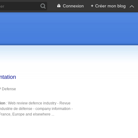
Connexion
+
Créer mon blog
ntation
P Defense
tion
: Web review defence industry - Revue
ndustrie de défense - company information -
France, Europe and elsewhere ...