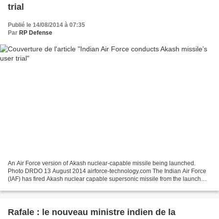
trial
Publié le 14/08/2014 à 07:35
Par
RP Defense
An Air Force version of Akash nuclear-capable missile being launched.
Photo DRDO 13 August 2014 airforce-technology.com The Indian Air Force
(IAF) has fired Akash nuclear capable supersonic missile from the launch
complex III of Integrated Test Range...
Rafale : le nouveau ministre indien de la