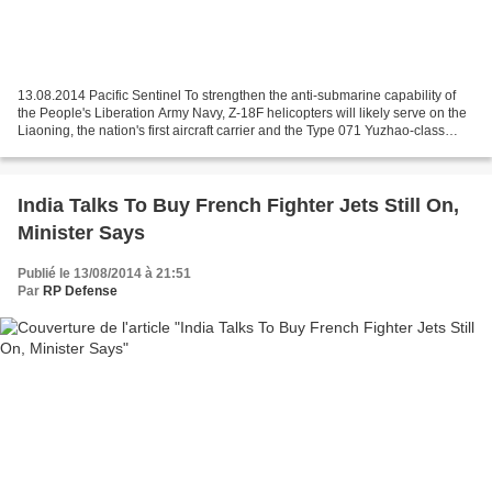
13.08.2014 Pacific Sentinel To strengthen the anti-submarine capability of
the People's Liberation Army Navy, Z-18F helicopters will likely serve on the
Liaoning, the nation's first aircraft carrier and the Type 071 Yuzhao-class
amphibious transport docks...
India Talks To Buy French Fighter Jets Still On,
Minister Says
Publié le 13/08/2014 à 21:51
Par
RP Defense