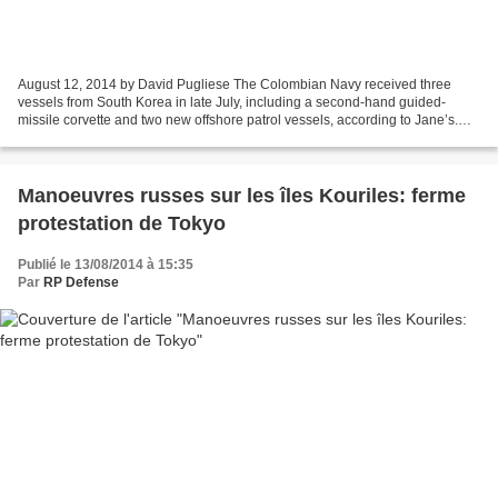
August 12, 2014 by David Pugliese The Colombian Navy received three
vessels from South Korea in late July, including a second-hand guided-
missile corvette and two new offshore patrol vessels, according to Jane’s.
The 1,723-ton corvette, formerly ROKS...
Manoeuvres russes sur les îles Kouriles: ferme
protestation de Tokyo
Publié le 13/08/2014 à 15:35
Par
RP Defense