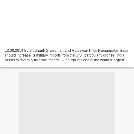
13.08.2014 By Siddharth Sivaraman and Rajeswari Pillai Rajagopalan India
should increase its military imports from the U.S., particularly drones. India
needs to diversify its arms imports. Although it is one of the world’s largest
arms importers, most...