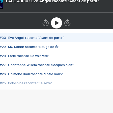
FACE A #30 : Eve Angeli raconte "Avant de partir"
#30 : Eve Angeli raconte "Avant de partir"
#29 : MC Solaar raconte "Bouge de là"
28 : Lorie raconte "Je vais vite"
#27 : Christophe Willem raconte "Jacques a dit"
#26 : Chimène Badi raconte "Entre nous"
#25 : Indochine raconte "3e sexe"
#24 : Zaho raconte "C'est chelou"
#23 : Patrick Bruel raconte "Au café des délices"
#22 : Kyo raconte "Le chemin"