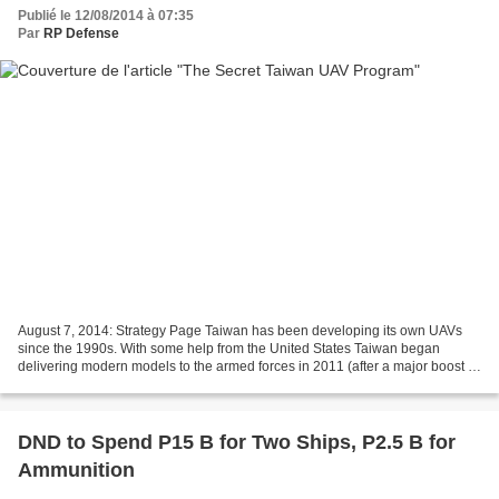
Publié le 12/08/2014 à 07:35
Par
RP Defense
August 7, 2014: Strategy Page Taiwan has been developing its own UAVs
since the 1990s. With some help from the United States Taiwan began
delivering modern models to the armed forces in 2011 (after a major boost in
UAV funding in 2007). Taiwan has kept...
DND to Spend P15 B for Two Ships, P2.5 B for
Ammunition