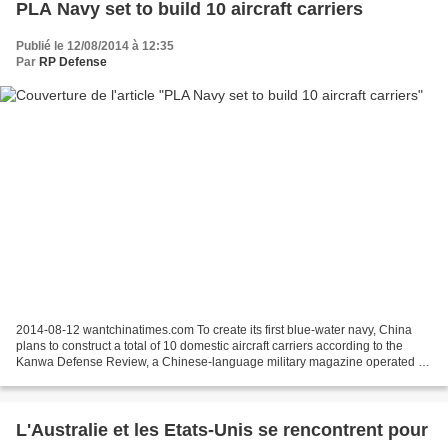
PLA Navy set to build 10 aircraft carriers
Publié le 12/08/2014 à 12:35
Par
RP Defense
2014-08-12 wantchinatimes.com To create its first blue-water navy, China
plans to construct a total of 10 domestic aircraft carriers according to the
Kanwa Defense Review, a Chinese-language military magazine operated by
Andrei Chang also known as Pinkov,...
L'Australie et les Etats-Unis se rencontrent pour