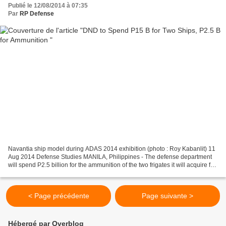
Publié le 12/08/2014 à 07:35
Par
RP Defense
Navantia ship model during ADAS 2014 exhibition (photo : Roy Kabanlit) 11
Aug 2014 Defense Studies MANILA, Philippines - The defense department
will spend P2.5 billion for the ammunition of the two frigates it will acquire for
the Philippine Navy. Defense...
< Page précédente
Page suivante >
Hébergé par Overblog