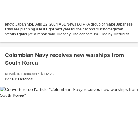
photo Japan MoD Aug 12, 2014 ASDNews (AFP) A group of major Japanese
firms are planning a test flight next year for the nation's first homegrown
stealth fighter jet, a report said Tuesday. The consortium -- led by Mitsubishi
Heavy Industries -- is developing...
Colombian Navy receives new warships from
South Korea
Publié le 13/08/2014 à 16:25
Par
RP Defense