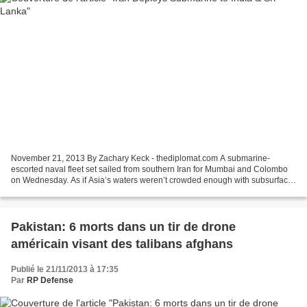
November 21, 2013 By Zachary Keck - thediplomat.com A submarine-
escorted naval fleet set sailed from southern Iran for Mumbai and Colombo
on Wednesday. As if Asia’s waters weren’t crowded enough with subsurface
vessels, Iran has deployed one of its heavy...
Pakistan: 6 morts dans un tir de drone
américain visant des talibans afghans
Publié le 21/11/2013 à 17:35
Par
RP Defense