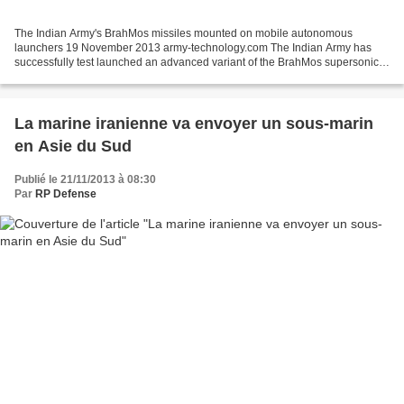
The Indian Army's BrahMos missiles mounted on mobile autonomous
launchers 19 November 2013 army-technology.com The Indian Army has
successfully test launched an advanced variant of the BrahMos supersonic
cruise missile at the Pokhran test range in Rajasthan,...
La marine iranienne va envoyer un sous-marin
en Asie du Sud
Publié le 21/11/2013 à 08:30
Par
RP Defense