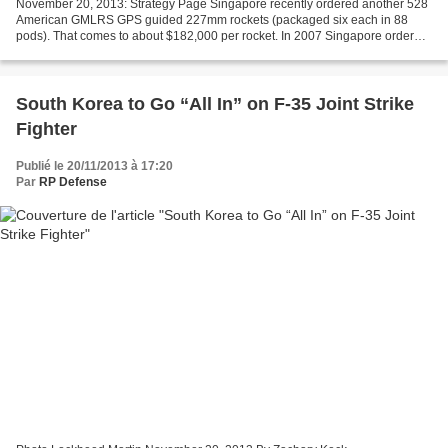
November 20, 2013: Strategy Page Singapore recently ordered another 528
American GMLRS GPS guided 227mm rockets (packaged six each in 88
pods). That comes to about $182,000 per rocket. In 2007 Singapore ordered
18 U.S. truck mounted MLRS (HIMARS) rocket...
South Korea to Go “All In” on F-35 Joint Strike
Fighter
Publié le 20/11/2013 à 17:20
Par
RP Defense