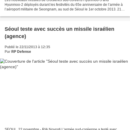
Les nouveaux missiles de croisières sud-coréens Hyunmoo-3 and
Hyunmoo-2 déployés durant les festivités du 65e anniversaire de l’armée à
l’aéroport militaire de Seongnam, au sud de Séoul le 1er octobre 2013. 21
novembre 2013 Par Frédéric Ojardias, correspondant...
Séoul teste avec succès un missile israélien
(agence)
Publié le 22/11/2013 à 12:35
Par
RP Defense
SEOUL, 22 novembre - RIA Novosti L'armée sud-coréenne a testé avec