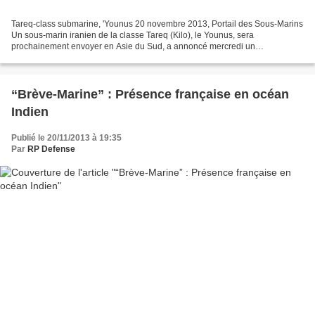
Tareq-class submarine, 'Younus 20 novembre 2013, Portail des Sous-Marins
Un sous-marin iranien de la classe Tareq (Kilo), le Younus, sera
prochainement envoyer en Asie du Sud, a annoncé mercredi un
commandant de la marine iranienne. « Dans un avenir proche,...
“Brève-Marine” : Présence française en océan
Indien
Publié le 20/11/2013 à 19:35
Par
RP Defense