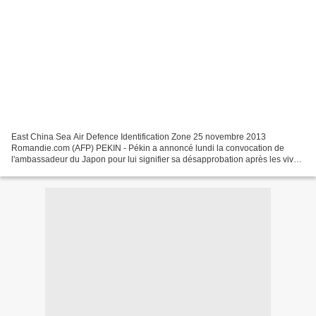
East China Sea Air Defence Identification Zone 25 novembre 2013
Romandie.com (AFP) PEKIN - Pékin a annoncé lundi la convocation de
l'ambassadeur du Japon pour lui signifier sa désapprobation après les vives
protestions de Tokyo contre la zone aérienne...