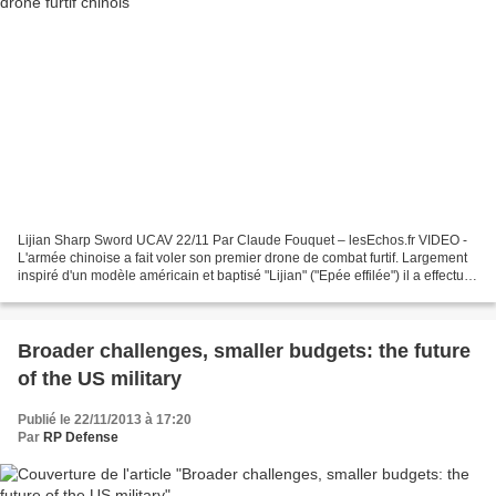
Lijian Sharp Sword UCAV 22/11 Par Claude Fouquet – lesEchos.fr VIDEO -
L'armée chinoise a fait voler son premier drone de combat furtif. Largement
inspiré d'un modèle américain et baptisé "Lijian" ("Epée effilée") il a effectué
un vol d'une vingtaine...
Broader challenges, smaller budgets: the future
of the US military
Publié le 22/11/2013 à 17:20
Par
RP Defense