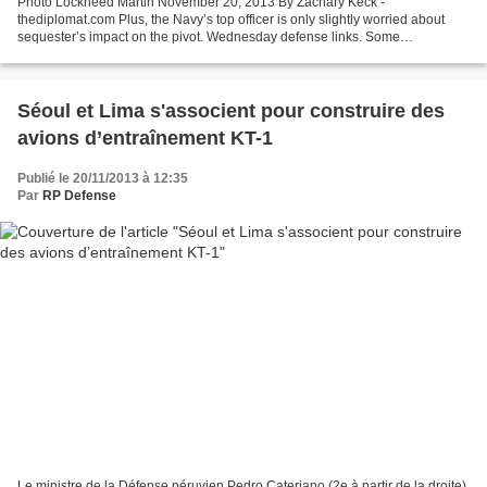
Photo Lockheed Martin November 20, 2013 By Zachary Keck -
thediplomat.com Plus, the Navy’s top officer is only slightly worried about
sequester’s impact on the pivot. Wednesday defense links. Some
Wednesday defense links: Myriad sources in recent weeks...
Séoul et Lima s'associent pour construire des
avions d’entraînement KT-1
Publié le 20/11/2013 à 12:35
Par
RP Defense
Le ministre de la Défense péruvien Pedro Cateriano (2e à partir de la droite)