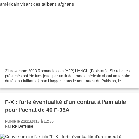
21 novembre 2013 Romandie.com (AFP) HANGU (Pakistan) - Six rebelles
présumés ont été tués jeudi par un tir de drone américain visant un repaire
du réseau taliban afghan Haqqani dans le nord-ouest du Pakistan, le
premier effectué hors des instables zones...
F-X : forte éventualité d’un contrat à l’amiable
pour l’achat de 40 F-35A
Publié le 21/11/2013 à 12:35
Par
RP Defense