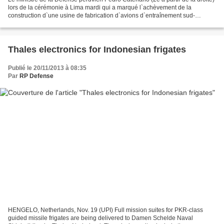
lors de la cérémonie à Lima mardi qui a marqué l`achèvement de la
construction d`une usine de fabrication d`avions d`entraînement sud-
coréens. 2013/11/20 claire (Yonhap) LIMA,...
Thales electronics for Indonesian frigates
Publié le 20/11/2013 à 08:35
Par
RP Defense
HENGELO, Netherlands, Nov. 19 (UPI) Full mission suites for PKR-class
guided missile frigates are being delivered to Damen Schelde Naval