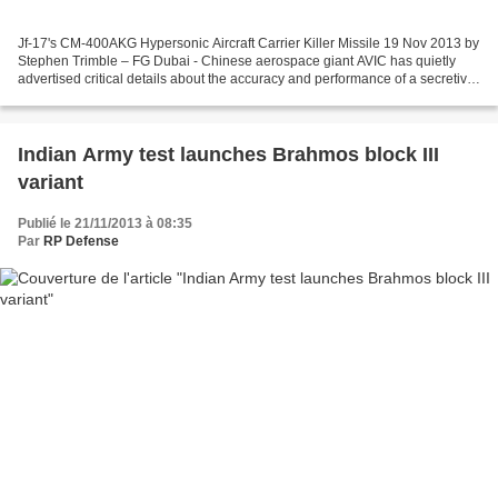
Jf-17's CM-400AKG Hypersonic Aircraft Carrier Killer Missile 19 Nov 2013 by
Stephen Trimble – FG Dubai - Chinese aerospace giant AVIC has quietly
advertised critical details about the accuracy and performance of a secretive
project to develop a supersonic...
Indian Army test launches Brahmos block III
variant
Publié le 21/11/2013 à 08:35
Par
RP Defense