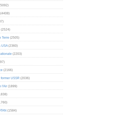
(5092)
(4408)
37)
(2524)
 Terre
(2505)
& USA
(2360)
ationale
(2203)
97)
ce
(2166)
& former USSR
(2036)
l'Air
(1899)
1838)
1760)
OTAN
(1584)