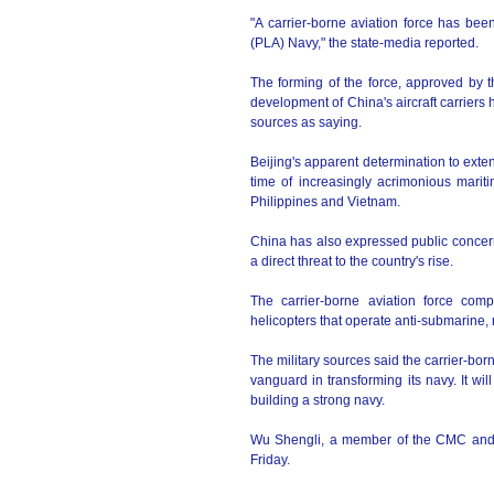
"A carrier-borne aviation force has bee
(PLA) Navy," the state-media reported.
The forming of the force, approved by 
development of China's aircraft carrier
sources as saying.
Beijing's apparent determination to exten
time of increasingly acrimonious marit
Philippines and Vietnam.
China has also expressed public concern 
a direct threat to the country's rise.
The carrier-borne aviation force compr
helicopters that operate anti-submarine, r
The military sources said the carrier-borne 
vanguard in transforming its navy. It wil
building a strong navy.
Wu Shengli, a member of the CMC and 
Friday.