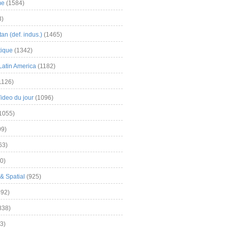
me
(1584)
3)
an (def. indus.)
(1465)
tique
(1342)
Latin America
(1182)
1126)
Video du jour
(1096)
1055)
9)
63)
0)
& Spatial
(925)
92)
838)
3)