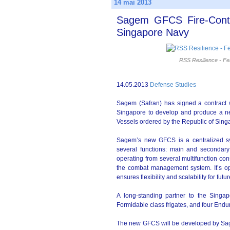
14 mai 2013
Sagem GFCS Fire-Contr
Singapore Navy
RSS Resilience - Fe
14.05.2013
Defense Studies
Sagem (Safran) has signed a contract
Singapore to develop and produce a ne
Vessels ordered by the Republic of Sing
Sagem’s new GFCS is a centralized sys
several functions: main and secondary
operating from several multifunction co
the combat management system. It’s ope
ensures flexibility and scalability for f
A long-standing partner to the Sing
Formidable class frigates, and four Endu
The new GFCS will be developed by Sag