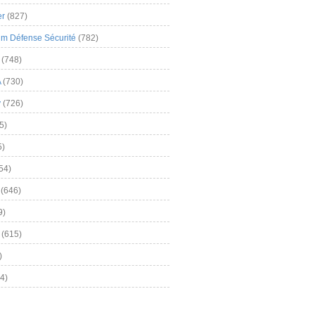
er
(827)
m Défense Sécurité
(782)
(748)
A
(730)
y
(726)
5)
5)
54)
(646)
9)
(615)
)
4)