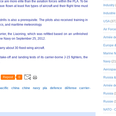
ce are more elite than the aviation forces within the PLA. To be
Industry
have flown at least five types of aircraft and their flight time must
Industrie
rills is also a prerequisite. The pilots also received training in
USA
(37
sics, and maritime meteorology.
Air Force
arrier, the Liaoning, which was refitted based on an unfinished
Armée de
 the Navy on September 25, 2012.
Europe 
carry about 30 fixed-wing aircraft.
Marine N
e-off and landing tests of its carrier-borne J-15 fighters, the
Navy
(21
.
Aerospa
Repost
0
Russia 
Armée de 
acific
china
chine
navy
pla
defence
défense
carrier-
Russia
(
Russie
(
NATO - 