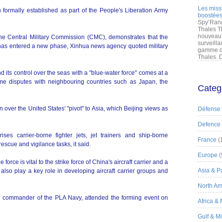
Les miss
n formally established as part of the People's Liberation Army
boostées
Spy’Rang
Thales T
nouveau 
the Central Military Commission (CMC), demonstrates that the
surveilla
s has entered a new phase, Xinhua news agency quoted military
gamme de
Thales. D
d its control over the seas with a "blue-water force" comes at a
ime disputes with neighbouring countries such as Japan, the
Categ
over the United States' "pivot" to Asia, which Beijing views as
Défense
Defence
ises carrier-borne fighter jets, jet trainers and ship-borne
France
(
escue and vigilance tasks, it said.
Europe
(
force is vital to the strike force of China's aircraft carrier and a
Asia & Pa
l also play a key role in developing aircraft carrier groups and
North Am
commander of the PLA Navy, attended the forming event on
Africa &
Gulf & M