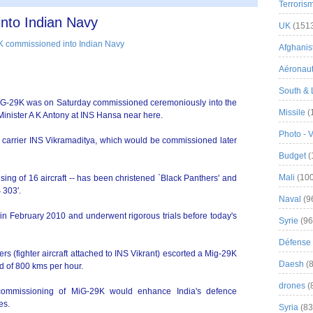
Terroris
nto Indian Navy
UK
(151
Afghanist
Aéronau
South & 
 MiG-29K was on Saturday commissioned ceremoniously into the
Missile
(
Minister A K Antony at INS Hansa near here.
Photo - 
ft carrier INS Vikramaditya, which would be commissioned later
Budget
(
Mali
(100
sing of 16 aircraft -- has been christened `Black Panthers' and
 303'.
Naval
(9
e in February 2010 and underwent rigorous trials before today's
Syrie
(96
Défense 
rs (fighter aircraft attached to INS Vikrant) escorted a Mig-29K
Daesh
(8
ed of 800 kms per hour.
drones
(
commissioning of MiG-29K would enhance India's defence
es.
Syria
(83