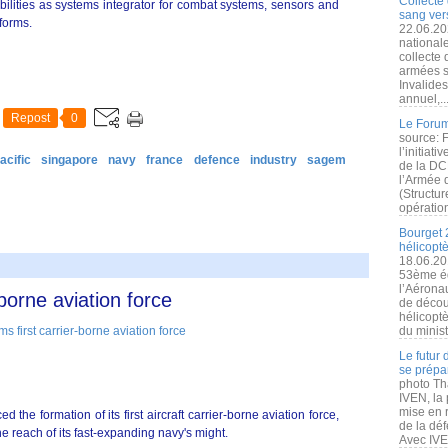
Collecte 
bilities as systems integrator for combat systems, sensors and
sang vers
tforms.
22.06.20
nationale
collecte
armées s
Invalide
annuel,..
Repost
0
Le Forum
source: 
l’initiat
acific
singapore
navy
france
defence
industry
sagem
de la DC
l’Armée 
(Structur
opération
Bourget 
hélicopt
18.06.20
53ème éd
l’Aérona
-borne aviation force
de découv
hélicopt
du minist
Le futur
se prépa
photo Th
IVEN, la 
mise en r
the formation of its first aircraft carrier-borne aviation force,
de la dé
he reach of its fast-expanding navy's might.
Avec IVEN