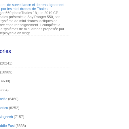
ions de surveillance et de renseignement
 par les mini drones de Thales
er 550 photoThales 18 juin 2019 CP
hales présente le Spy’Ranger 550, son
système de mini drones tactiques de
nce et de renseignement. Il complète la
 systèmes de mini drones proposée par
éployable en vingt...
ories
(20241)
(18989)
14639)
9884)
cific
(8460)
erica
(8252)
 Maghreb
(7157)
iddle East
(6838)