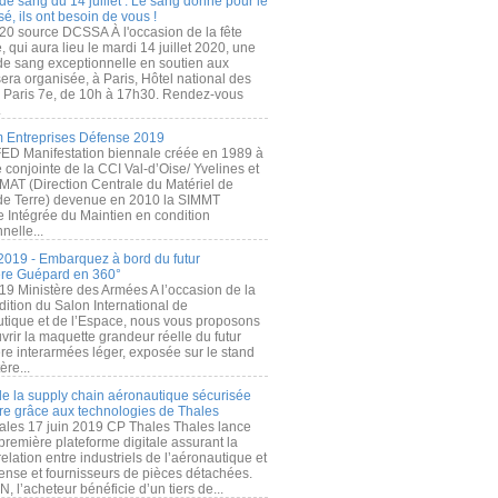
de sang du 14 juillet : Le sang donné pour le
é, ils ont besoin de vous !
20 source DCSSA À l'occasion de la fête
, qui aura lieu le mardi 14 juillet 2020, une
 de sang exceptionnelle en soutien aux
era organisée, à Paris, Hôtel national des
s Paris 7e, de 10h à 17h30. Rendez-vous
.
 Entreprises Défense 2019
FED Manifestation biennale créée en 1989 à
ive conjointe de la CCI Val-d’Oise/ Yvelines et
MAT (Direction Centrale du Matériel de
de Terre) devenue en 2010 la SIMMT
e Intégrée du Maintien en condition
nelle...
2019 - Embarquez à bord du futur
ère Guépard en 360°
19 Ministère des Armées A l’occasion de la
ition du Salon International de
utique et de l’Espace, nous vous proposons
rir la maquette grandeur réelle du futur
ère interarmées léger, exposée sur le stand
ère...
 de la supply chain aéronautique sécurisée
re grâce aux technologies de Thales
ales 17 juin 2019 CP Thales Thales lance
première plateforme digitale assurant la
elation entre industriels de l’aéronautique et
fense et fournisseurs de pièces détachées.
, l’acheteur bénéficie d’un tiers de...