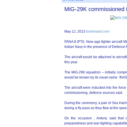
MiG-29K commissioned i
May 12, 2013
brahmand.com
PANAJI (PTI): New-age fighter aircraft
Indian Navy in the presence of Defence 
The aircraft would be attached to aircra
this year.
The MiG-29K squadron -- initially compri
would be known by its naval name `INAS
The aircraft were inducted into the forc
commissioning, defence sources said.
During the ceremony, a pair of Sea Harrie
during a fly-pass as they flew at the spe
On the occasion , Antony said that 
preparedness and war-fighting capabiliti