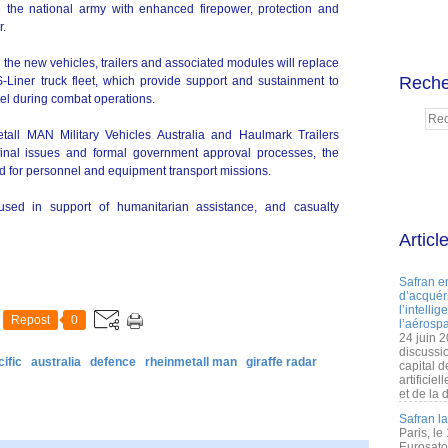
the national army with enhanced firepower, protection and
r.
the new vehicles, trailers and associated modules will replace
Reche
Liner truck fleet, which provide support and sustainment to
el during combat operations.
all MAN Military Vehicles Australia and Haulmark Trailers
l final issues and formal government approval processes, the
sed for personnel and equipment transport missions.
 used in support of humanitarian assistance, and casualty
Articl
Safran e
d’acquéri
l’intelli
Repost
0
l’aérospa
24 juin 
discussi
ific
australia
defence
rheinmetall man
giraffe radar
capital d
artificie
et de la 
Safran l
Paris, le
Eurosato