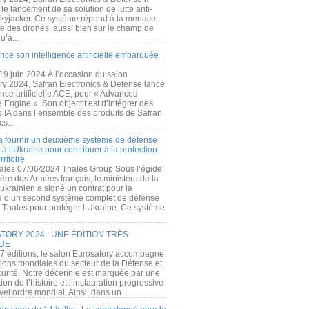
e lancement de sa solution de lutte anti-
kyjacker. Ce système répond à la menace
te des drones, aussi bien sur le champ de
u’à...
nce son intelligence artificielle embarquée
 19 juin 2024 À l’occasion du salon
ry 2024, Safran Electronics & Defense lance
gence artificielle ACE, pour « Advanced
 Engine ». Son objectif est d’intégrer des
s IA dans l’ensemble des produits de Safran
cs...
a fournir un deuxième système de défense
à l’Ukraine pour contribuer à la protection
rritoire
ales 07/06/2024 Thales Group Sous l’égide
ère des Armées français, le ministère de la
ukrainien a signé un contrat pour la
re d’un second système complet de défense
 Thales pour protéger l’Ukraine. Ce système
ORY 2024 : UNE ÉDITION TRÈS
UE
7 éditions, le salon Eurosatory accompagne
tions mondiales du secteur de la Défense et
curité. Notre décennie est marquée par une
ion de l’histoire et l’instauration progressive
el ordre mondial. Ainsi, dans un...