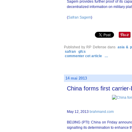
Sagem provides further proof of its capa
decentralized information on military pla
(
Safran Sagem
)
Published by RP Defense
dans
asia & p
safran
gfcs
commenter cet article
…
14 mai 2013
China forms first carrier
May 12, 2013
brahmand.com
BEIJING (PTI): China on Friday announced 
signalling its determination to enhance t