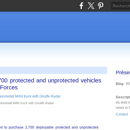
Prése
700 protected and unprotected vehicles
Blog
: R
 Forces
Descrip
du web i
einmetall MAN truck with Giraffe Radar
news in 
Contact
d to purchase 2,700 deployable protected and unprotected