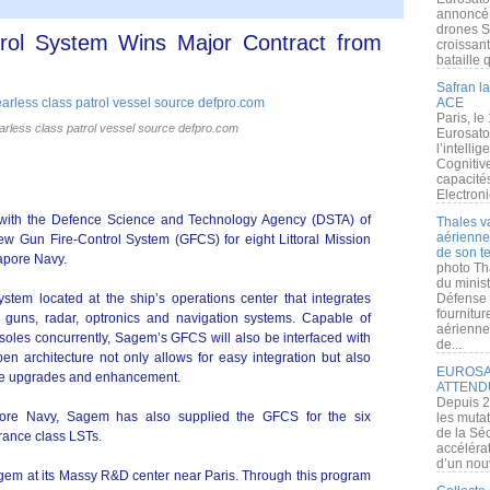
annoncé l
drones S
ol System Wins Major Contract from
croissan
bataille q
Safran la
ACE
Paris, le
arless class patrol vessel source defpro.com
Eurosato
l’intelli
Cognitive
capacité
Electroni
 with the Defence Science and Technology Agency (DSTA) of
Thales v
aérienne 
w Gun Fire-Control System (GFCS) for eight Littoral Mission
de son te
apore Navy.
photo Th
du minist
tem located at the ship’s operations center that integrates
Défense 
fournitu
 guns, radar, optronics and navigation systems. Capable of
aérienne
nsoles concurrently, Sagem’s GFCS will also be interfaced with
de...
n architecture not only allows for easy integration but also
EUROSAT
uture upgrades and enhancement.
ATTEND
Depuis 2
apore Navy, Sagem has also supplied the GFCS for the six
les muta
de la Sé
rance class LSTs.
accélérat
d’un nouv
em at its Massy R&D center near Paris. Through this program