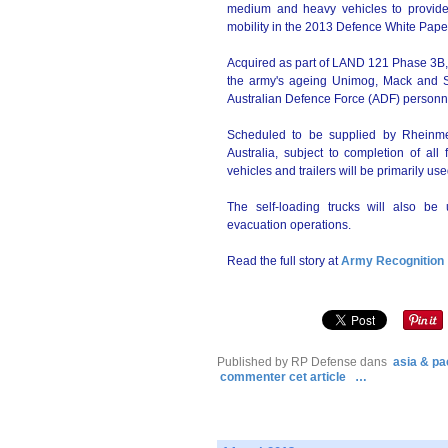
medium and heavy vehicles to provide 
mobility in the 2013 Defence White Pape
Acquired as part of LAND 121 Phase 3B, 
the army's ageing Unimog, Mack and S-
Australian Defence Force (ADF) personn
Scheduled to be supplied by Rheinmet
Australia, subject to completion of al
vehicles and trailers will be primarily u
The self-loading trucks will also be
evacuation operations.
Read the full story at
Army Recognition
Published by RP Defense
dans
asia & pac
commenter cet article
…