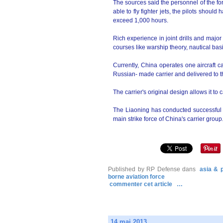
The sources said the personnel of the for
able to fly fighter jets, the pilots should 
exceed 1,000 hours.
Rich experience in joint drills and major d
courses like warship theory, nautical ba
Currently, China operates one aircraft c
Russian- made carrier and delivered to
The carrier's original design allows it to 
The Liaoning has conducted successful tak
main strike force of China's carrier group
Published by RP Defense
dans
asia & p
borne aviation force
commenter cet article
…
14 mai 2013