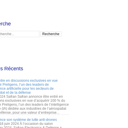
rche
es Récents
ntre en discussions exclusives en vue
r Preligens, l’un des leaders de
gence artificielle pour les secteurs de
tial et de la défense
2024 Safran Safran annonce être entré en
ons exclusives en vue d’acquérir 100 % du
e Preligens, l’un des leaders de l’intelligence
lle (IA) dédiée aux industries de l’aérospatial
défense, pour une valeur d’entreprise...
ance son système de lutte anti-drones
 18 juin 2024 À l’occasion du salon
ry 2024, Safran Electronics & Defense a