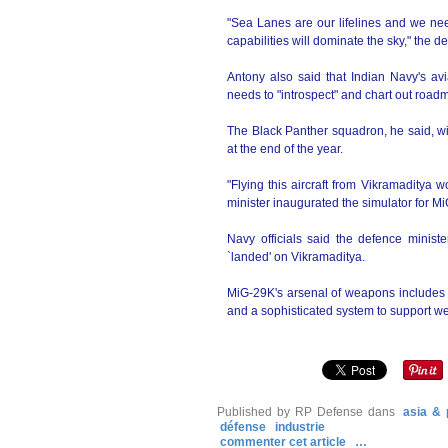
"Sea Lanes are our lifelines and we nee
capabilities will dominate the sky," the d
Antony also said that Indian Navy's avi
needs to "introspect" and chart out roadm
The Black Panther squadron, he said, wi
at the end of the year.
"Flying this aircraft from Vikramaditya w
minister inaugurated the simulator for M
Navy officials said the defence ministe
`landed' on Vikramaditya.
MiG-29K's arsenal of weapons includes a
and a sophisticated system to support w
Published by RP Defense
dans
asia & 
défense
industrie
commenter cet article
…