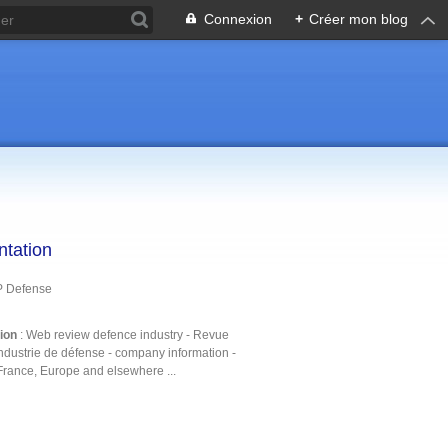
Connexion
+
Créer mon blog
ntation
P Defense
tion
: Web review defence industry - Revue
ndustrie de défense - company information -
France, Europe and elsewhere ...