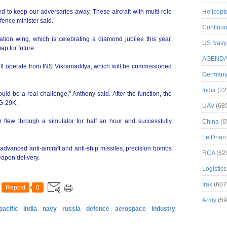
d to keep our adversaries away. These aircraft with multi-role
Helicopt
efence minister said.
Continuu
ation wing, which is celebrating a diamond jubilee this year,
US Navy
ap for future.
AGEND
ll operate from INS Vikramaditya, which will be commissioned
German
India
(72
ould be a real challenge," Anthony said. After the function, the
iG-29K.
UAV
(68
r flew through a simulator for half an hour and successfully
China
(6
Le Drian
dvanced anti-aircraft and anti-ship missiles, precision bombs
RCA
(62
eapon delivery.
Logistics
Irak
(607
Repost
0
Army
(59
pacific
india
navy
russia
defence
aerospace
industry