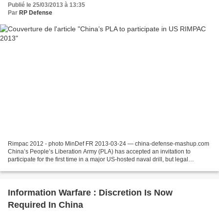
Publié le 25/03/2013 à 13:35
Par
RP Defense
Rimpac 2012 - photo MinDef FR 2013-03-24 — china-defense-mashup.com
China’s People’s Liberation Army (PLA) has accepted an invitation to
participate for the first time in a major US-hosted naval drill, but legal
restrictions will limit its role to less...
Information Warfare : Discretion Is Now
Required In China