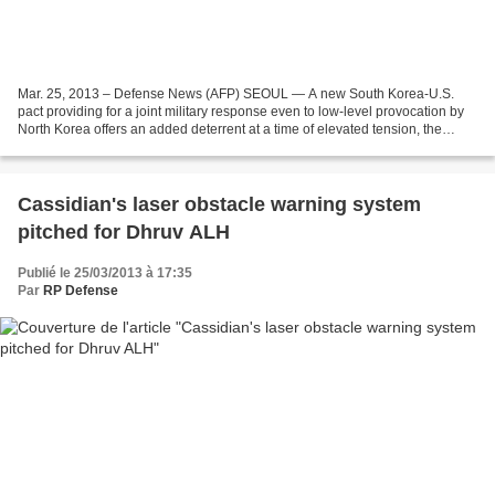
Mar. 25, 2013 – Defense News (AFP) SEOUL — A new South Korea-U.S.
pact providing for a joint military response even to low-level provocation by
North Korea offers an added deterrent at a time of elevated tension, the
South said Monday. The two allies...
Cassidian's laser obstacle warning system
pitched for Dhruv ALH
Publié le 25/03/2013 à 17:35
Par
RP Defense