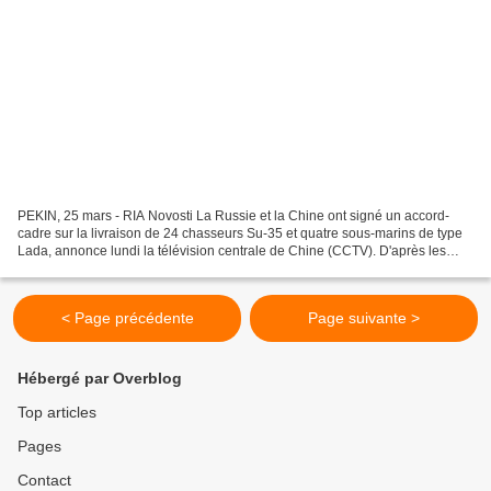
PEKIN, 25 mars - RIA Novosti La Russie et la Chine ont signé un accord-
cadre sur la livraison de 24 chasseurs Su-35 et quatre sous-marins de type
Lada, annonce lundi la télévision centrale de Chine (CCTV). D'après les
médias chinois, l'accord-cadre a...
< Page précédente
Page suivante >
Hébergé par Overblog
Top articles
Pages
Contact