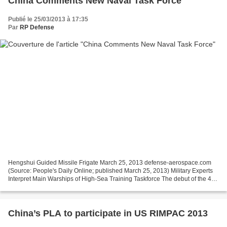
China Comments New Naval Task Force
Publié le 25/03/2013 à 17:35
Par
RP Defense
Hengshui Guided Missile Frigate March 25, 2013 defense-aerospace.com
(Source: People's Daily Online; published March 25, 2013) Military Experts
Interpret Main Warships of High-Sea Training Taskforce The debut of the 4
main warships, namely the “Jinggangshan”...
China’s PLA to participate in US RIMPAC 2013