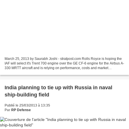
March 25, 2013 by Saurabh Joshi - stratpost.com Rolls Royce is hoping the
IAF will select it's Trent 700 engine over the GE CF-6 engine for the Airbus A-
330 MRTT aircraft and is relying on performance, costs and market
leadership to make its case. British...
India planning to tie up with Russia in naval
ship-building field
Publié le 25/03/2013 à 13:35
Par
RP Defense