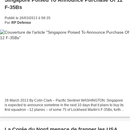
Singapore Poised To Announce Purchase Of 12
F-35Bs
Publié le 26/03/2013 à 08:35
Par
RP Defense
26 March 2013 By Colin Clark – Pacific Sentinel WASHINGTON: Singapore
is expected to announce sometime in the next 10 days that it plans to buy its
first squadron --12 planes -- of some 75 of Lockheed Martin's F-35Bs, further
bolstering what had been...
La Corée du Nord menace de frapper les USA,