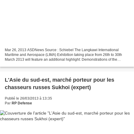
Mar 26, 2013 ASDNews Source : Schiebel The Langkawi International
Maritime and Aerospace (LIMA) Exhibition taking place from 26th to 30th
March 2013 will feature an additional highlight: Demonstrations of the
Schiebel CAMCOPTER® S-100 Unmanned Air System...
L'Asie du sud-est, marché porteur pour les
chasseurs russes Sukhoi (expert)
Publié le 26/03/2013 à 13:35
Par
RP Defense