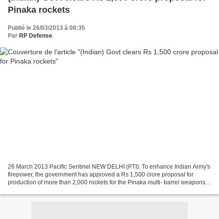
Pinaka rockets
Publié le 26/03/2013 à 08:35
Par
RP Defense
26 March 2013 Pacific Sentinel NEW DELHI (PTI): To enhance Indian Army's
firepower, the government has approved a Rs 1,500 crore proposal for
production of more than 2,000 rockets for the Pinaka multi- barrel weapons
system. The Army requires more than...