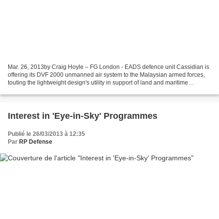
Mar. 26, 2013by Craig Hoyle – FG London - EADS defence unit Cassidian is
offering its DVF 2000 unmanned air system to the Malaysian armed forces,
touting the lightweight design's utility in support of land and maritime
operations. Developed by France's...
Interest in 'Eye-in-Sky' Programmes
Publié le 26/03/2013 à 12:35
Par
RP Defense