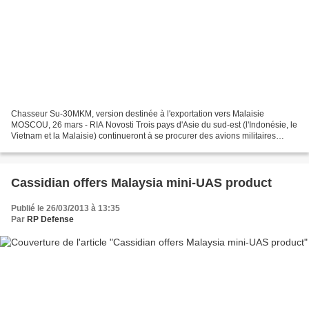
Chasseur Su-30MKM, version destinée à l'exportation vers Malaisie
MOSCOU, 26 mars - RIA Novosti Trois pays d'Asie du sud-est (l'Indonésie, le
Vietnam et la Malaisie) continueront à se procurer des avions militaires
russes produits par le russe Sukhoi,...
Cassidian offers Malaysia mini-UAS product
Publié le 26/03/2013 à 13:35
Par
RP Defense