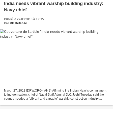
India needs vibrant warship building industry:
Navy chief
Publié le 27/03/2013 à 12:35
Par
RP Defense
March 27, 2013 IDRW.ORG (IANS) Affirming the Indian Navy’s commitment
to indigenisation, chief of Naval Staff Admiral D.K. Joshi Tuesday said the
country needed a “vibrant and capable” warship construction industry.
“Indigenisation has been the cornerstone...