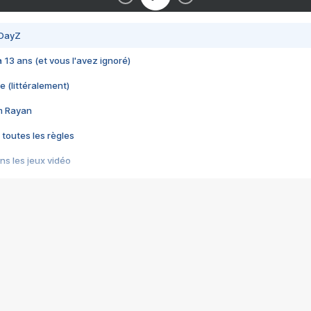
 DayZ
 a 13 ans (et vous l'avez ignoré)
e (littéralement)
im Rayan
 toutes les règles
s les jeux vidéo
us choquant de Rockstar ? - Le scandale BULLY
e plus moche de Steam
du RÊVE tourne au CAUCHEMAR
pendant 8 heures
it… à tort
umiliés par un jeu vidéo