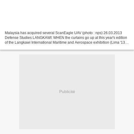
Malaysia has acquired several ScanEagle UAV (photo : nps) 26.03.2013
Defense Studies LANGKAWI: WHEN the curtains go up at this year's edition
of the Langkawi International Maritime and Aerospace exhibition (Lima '13)
today, Datuk Seri Najib Razak will...
Publicité