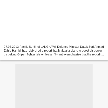
27.03.2013 Pacific Sentinel LANGKAWI: Defence Minister Datuk Seri Ahmad
Zahid Hamidi has rubbished a report that Malaysia plans to boost air power
by getting Gripen fighter jets on lease. "I want to emphasise that the report is
not true as Malaysia is...