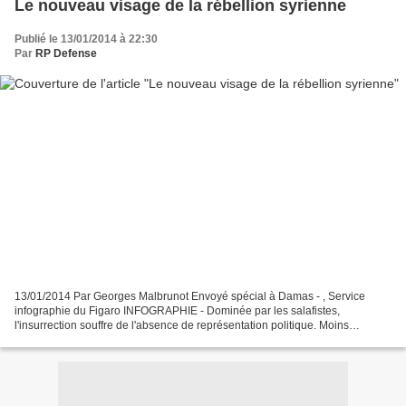
Le nouveau visage de la rébellion syrienne
Publié le 13/01/2014 à 22:30
Par
RP Defense
13/01/2014 Par Georges Malbrunot Envoyé spécial à Damas - , Service
infographie du Figaro INFOGRAPHIE - Dominée par les salafistes,
l'insurrection souffre de l'absence de représentation politique. Moins
djihadiste, moins modéré, mais plus salafiste. Le...