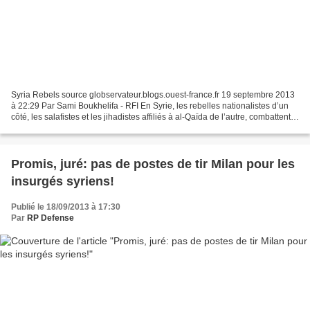
Syria Rebels source globservateur.blogs.ouest-france.fr 19 septembre 2013
à 22:29 Par Sami Boukhelifa - RFI En Syrie, les rebelles nationalistes d’un
côté, les salafistes et les jihadistes affiliés à al-Qaïda de l’autre, combattent
tous les forces de...
Promis, juré: pas de postes de tir Milan pour les
insurgés syriens!
Publié le 18/09/2013 à 17:30
Par
RP Defense