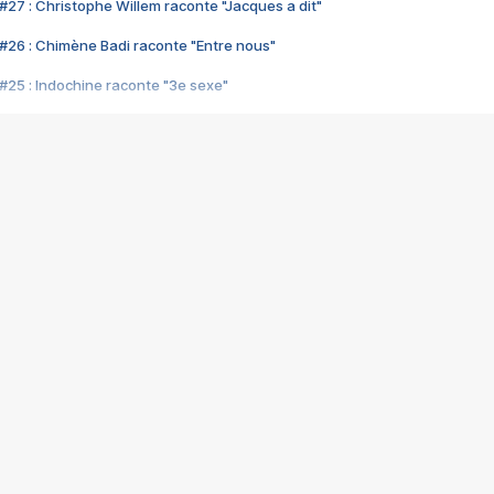
#27 : Christophe Willem raconte "Jacques a dit"
#26 : Chimène Badi raconte "Entre nous"
#25 : Indochine raconte "3e sexe"
#24 : Zaho raconte "C'est chelou"
#23 : Patrick Bruel raconte "Au café des délices"
#22 : Kyo raconte "Le chemin"
#21 : Nolwenn Leroy raconte "Cassé"
#20 : Patrick Hernandez raconte "Born to be alive"
#19 : Lorie raconte "Près de moi"
#18 : Michael Jones raconte "A nos actes manqués" (avec Jean-Jacque
#17 : Khaled raconte "Aïcha"
#16 : Corneille raconte "Parce qu'on vient de loin"
#15 : Indochine raconte "L'aventurier"