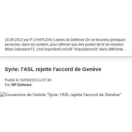
18.09.2013 par P. CHAPLEAU Lignes de Défense On ne trouvera (presque)
personne, dans les armées, pour affirmer que des postes de tir de missiles
Milan (standard F1, c'est important) ont été "réquisitionnés" dans différentes
unités. Au mieux, sera confirmée...
Syrie: l'ASL rejette l'accord de Genève
Publié le 16/09/2013 à 07:30
Par
RP Defense