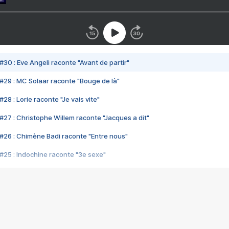
#30 : Eve Angeli raconte "Avant de partir"
#29 : MC Solaar raconte "Bouge de là"
28 : Lorie raconte "Je vais vite"
#27 : Christophe Willem raconte "Jacques a dit"
#26 : Chimène Badi raconte "Entre nous"
#25 : Indochine raconte "3e sexe"
#24 : Zaho raconte "C'est chelou"
#23 : Patrick Bruel raconte "Au café des délices"
#22 : Kyo raconte "Le chemin"
#21 : Nolwenn Leroy raconte "Cassé"