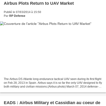
Airbus Plots Return to UAV Market
Publié le 07/03/2014 à 15:50
Par
RP Defense
The Airbus DS Atlante long-endurance tactical UAV seen during its first flight
on Feb 28, 2013 in Spain. Airbus says it is so far the only UAV designed to fly
both military and civilian missions.(Airbus photo) March 07, 2014 defense-
unmanned.com (Source:...
EADS : Airbus Military et Cassidian au coeur de