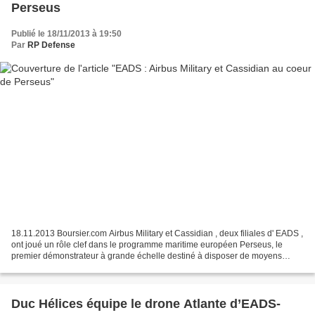
Perseus
Publié le 18/11/2013 à 19:50
Par
RP Defense
18.11.2013 Boursier.com Airbus Military et Cassidian , deux filiales d' EADS ,
ont joué un rôle clef dans le programme maritime européen Perseus, le
premier démonstrateur à grande échelle destiné à disposer de moyens
technologiques avancés pour répondre...
Duc Hélices équipe le drone Atlante d’EADS-