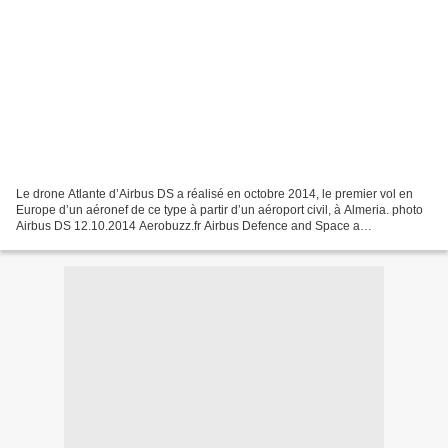
Le drone Atlante d’Airbus DS a réalisé en octobre 2014, le premier vol en
Europe d’un aéronef de ce type à partir d’un aéroport civil, à Almeria. photo
Airbus DS 12.10.2014 Aerobuzz.fr Airbus Defence and Space a
officiellement adressé à l’Agence européenne...