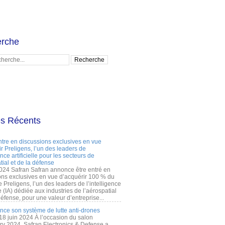
rche
es Récents
ntre en discussions exclusives en vue
r Preligens, l’un des leaders de
gence artificielle pour les secteurs de
tial et de la défense
2024 Safran Safran annonce être entré en
ons exclusives en vue d’acquérir 100 % du
e Preligens, l’un des leaders de l’intelligence
lle (IA) dédiée aux industries de l’aérospatial
défense, pour une valeur d’entreprise...
ance son système de lutte anti-drones
 18 juin 2024 À l’occasion du salon
ry 2024, Safran Electronics & Defense a