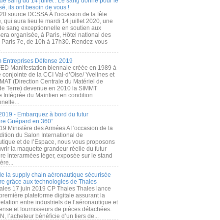
de sang du 14 juillet : Le sang donné pour le
é, ils ont besoin de vous !
20 source DCSSA À l'occasion de la fête
, qui aura lieu le mardi 14 juillet 2020, une
 de sang exceptionnelle en soutien aux
era organisée, à Paris, Hôtel national des
s Paris 7e, de 10h à 17h30. Rendez-vous
.
 Entreprises Défense 2019
FED Manifestation biennale créée en 1989 à
ive conjointe de la CCI Val-d’Oise/ Yvelines et
MAT (Direction Centrale du Matériel de
de Terre) devenue en 2010 la SIMMT
e Intégrée du Maintien en condition
nelle...
2019 - Embarquez à bord du futur
ère Guépard en 360°
19 Ministère des Armées A l’occasion de la
ition du Salon International de
utique et de l’Espace, nous vous proposons
rir la maquette grandeur réelle du futur
ère interarmées léger, exposée sur le stand
ère...
 de la supply chain aéronautique sécurisée
re grâce aux technologies de Thales
ales 17 juin 2019 CP Thales Thales lance
première plateforme digitale assurant la
elation entre industriels de l’aéronautique et
fense et fournisseurs de pièces détachées.
, l’acheteur bénéficie d’un tiers de...