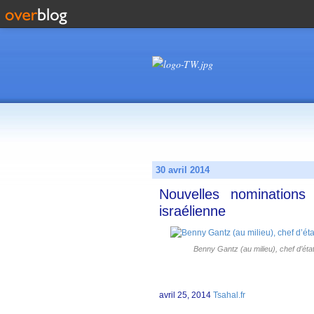
30 avril 2014
Nouvelles nominations
israélienne
Benny Gantz (au milieu), chef d’ét
avril 25, 2014
Tsahal.fr