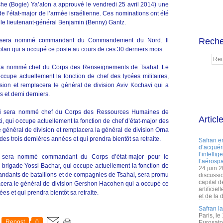
she (Bogie) Ya’alon a approuvé le vendredi 25 avril 2014) une
e l’état-major de l’armée israélienne. Ces nominations ont été
, le lieutenant-général Benjamin (Benny) Gantz.
Reche
vi sera nommé commandant du Commandement du Nord. Il
olan qui a occupé ce poste au cours de ces 30 derniers mois.
sera nommé chef du Corps des Renseignements de Tsahal. Le
ccupe actuellement la fonction de chef des lycées militaires,
ion et remplacera le général de division Aviv Kochavi qui a
s et demi derniers.
ki sera nommé chef du Corps des Ressources Humaines de
Articl
, qui occupe actuellement la fonction de chef d’état-major des
 général de division et remplacera la général de division Orna
es trois dernières années et qui prendra bientôt sa retraite.
Safran e
d’acquéri
l’intelli
r sera nommé commandant du Corps d’état-major pour le
l’aérospa
rigade Yossi Bachar, qui occupe actuellement la fonction de
24 juin 
dants de bataillons et de compagnies de Tsahal, sera promu
discussi
capital d
acera le général de division Gershon Hacohen qui a occupé ce
artificie
s et qui prendra bientôt sa retraite.
et de la 
Safran l
Paris, le
Repost
0
Eurosato