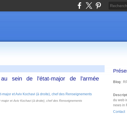
Prése
 au sein de l’état-major de l’armée
Blog
: R
Descrip
du web i
at-major et Aviv Kochavi (à droite), chef des Renseignements
news in 
Contact