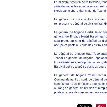
Le ministre israélien de la Défense, Mo
série de nouvelles nominations au sein d
fixées par le chef d’état-major de Tsahal
Le général de division Aviv Kocha
remplacera le général de division Yair G
Le général de brigade Hertzi Halevi 
général de Brigade Hertzi Halevi, qui o
sera promu au rang de général de divis
occupé ce poste au cours de ces trois an
Le général de brigade Hagi Topolans
Tsahal. Le général de brigade Topolanski
forces aériennes, sera promu au rang de
Barbivai qui a occupé ce poste au cours d
Le général de brigade Yossi Bacha
Commandement du nord. Le général de b
commandant des formations pour comman
au rang de général de division et rempl
poste au cours des quatre dernières année