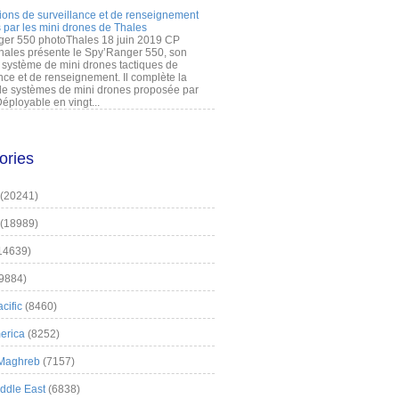
ions de surveillance et de renseignement
 par les mini drones de Thales
er 550 photoThales 18 juin 2019 CP
hales présente le Spy’Ranger 550, son
système de mini drones tactiques de
nce et de renseignement. Il complète la
 systèmes de mini drones proposée par
éployable en vingt...
ories
(20241)
(18989)
14639)
9884)
cific
(8460)
erica
(8252)
 Maghreb
(7157)
iddle East
(6838)