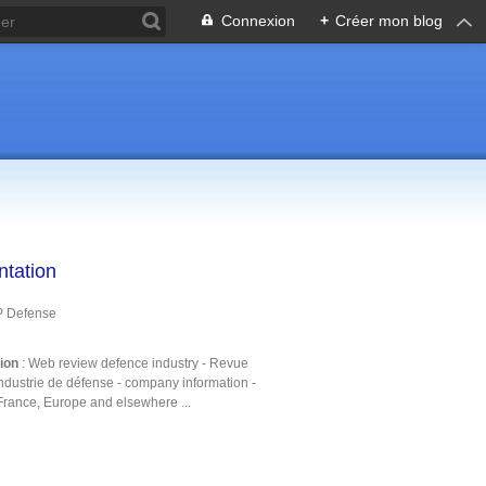
Connexion
+
Créer mon blog
ntation
P Defense
tion
: Web review defence industry - Revue
ndustrie de défense - company information -
France, Europe and elsewhere ...