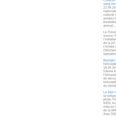
Collecte 
sang vers
22.06.20
nationale
collecte
armées s
Invalide
annuel,..
Le Forum
source: 
l’initiat
de la DC
l’Armée 
(Structur
opération
Bourget 
hélicopt
18.06.20
53ème éd
l’Aérona
de découv
hélicopt
du minist
Le futur
se prépa
photo Th
IVEN, la 
mise en r
de la dé
Avec IVEN