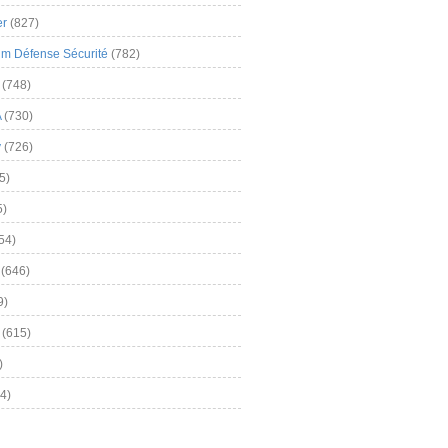
er
(827)
m Défense Sécurité
(782)
(748)
A
(730)
y
(726)
5)
5)
54)
(646)
9)
(615)
)
4)