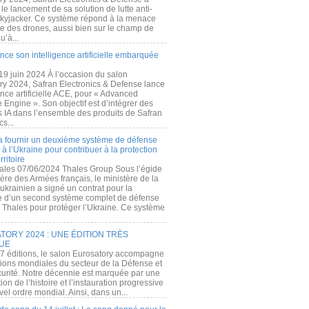
e lancement de sa solution de lutte anti-
kyjacker. Ce système répond à la menace
te des drones, aussi bien sur le champ de
u’à...
nce son intelligence artificielle embarquée
 19 juin 2024 À l’occasion du salon
ry 2024, Safran Electronics & Defense lance
gence artificielle ACE, pour « Advanced
 Engine ». Son objectif est d’intégrer des
s IA dans l’ensemble des produits de Safran
cs...
a fournir un deuxième système de défense
à l’Ukraine pour contribuer à la protection
rritoire
ales 07/06/2024 Thales Group Sous l’égide
ère des Armées français, le ministère de la
ukrainien a signé un contrat pour la
re d’un second système complet de défense
 Thales pour protéger l’Ukraine. Ce système
ORY 2024 : UNE ÉDITION TRÈS
UE
7 éditions, le salon Eurosatory accompagne
tions mondiales du secteur de la Défense et
curité. Notre décennie est marquée par une
ion de l’histoire et l’instauration progressive
el ordre mondial. Ainsi, dans un...