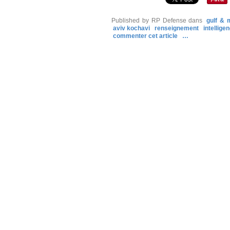
Published by RP Defense
dans
gulf & 
aviv kochavi
renseignement
intellige
commenter cet article
…