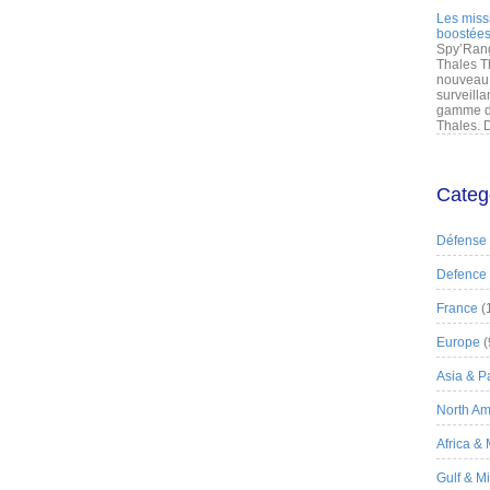
Les miss
boostées
Spy’Rang
Thales T
nouveau 
surveilla
gamme de
Thales. D
Categ
Défense
Defence
France
(
Europe
(
Asia & Pa
North Am
Africa &
Gulf & M