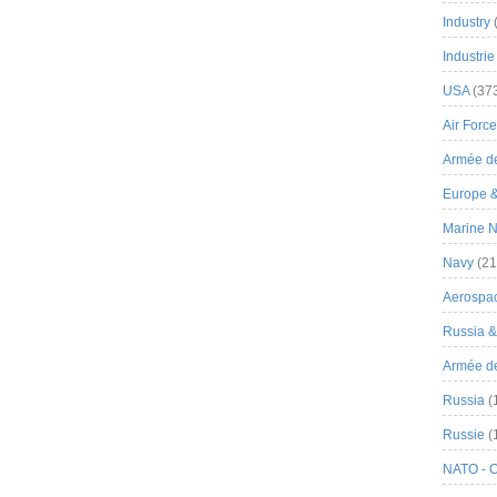
Industry
Industrie
USA
(37
Air Force
Armée de
Europe 
Marine N
Navy
(21
Aerospa
Russia 
Armée de 
Russia
(
Russie
(
NATO - 