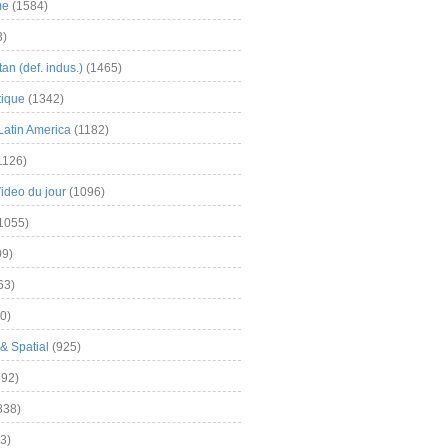
me
(1584)
3)
an (def. indus.)
(1465)
tique
(1342)
Latin America
(1182)
1126)
Video du jour
(1096)
1055)
9)
63)
0)
& Spatial
(925)
92)
838)
3)