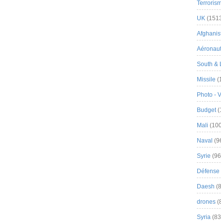
Terroris
UK
(151
Afghanist
Aéronau
South & 
Missile
(
Photo - 
Budget
(
Mali
(100
Naval
(9
Syrie
(96
Défense 
Daesh
(8
drones
(
Syria
(83