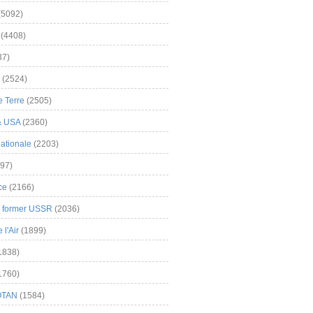
(5092)
(4408)
37)
(2524)
 Terre
(2505)
& USA
(2360)
ationale
(2203)
97)
ce
(2166)
& former USSR
(2036)
l'Air
(1899)
1838)
1760)
OTAN
(1584)