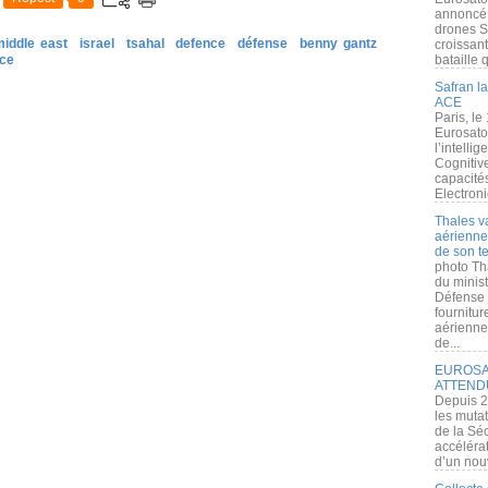
annoncé l
drones S
middle east
israel
tsahal
defence
défense
benny gantz
croissan
nce
bataille q
Safran la
ACE
Paris, le
Eurosato
l’intelli
Cognitive
capacité
Electroni
Thales v
aérienne 
de son te
photo Th
du minist
Défense 
fournitu
aérienne
de...
EUROSAT
ATTEND
Depuis 2
les muta
de la Sé
accélérat
d’un nouv