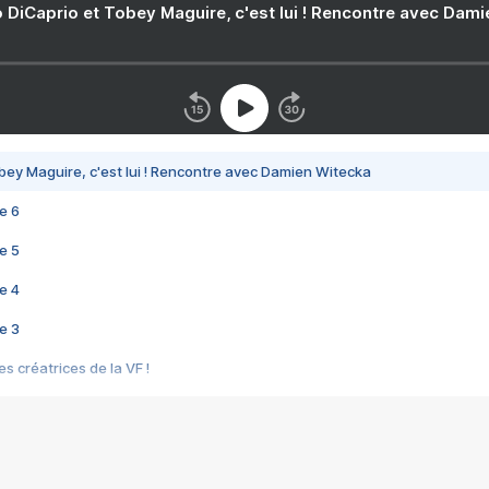
 DiCaprio et Tobey Maguire, c'est lui ! Rencontre avec Dam
bey Maguire, c'est lui ! Rencontre avec Damien Witecka
e 6
e 5
e 4
e 3
s créatrices de la VF !
e 2
e 1
e Mektoub My Love arrive enfin ! Rencontre avec Shaïn Boumedine et Sal