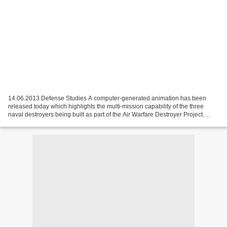
14.06.2013 Defense Studies A computer-generated animation has been
released today which highlights the multi-mission capability of the three
naval destroyers being built as part of the Air Warfare Destroyer Project.
AWD Alliance CEO Rod Equid said the...