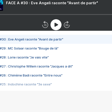
FACE A #30 : Eve Angeli raconte "Avant de partir"
#30 : Eve Angeli raconte "Avant de partir"
#29 : MC Solaar raconte "Bouge de là"
28 : Lorie raconte "Je vais vite"
#27 : Christophe Willem raconte "Jacques a dit"
#26 : Chimène Badi raconte "Entre nous"
#25 : Indochine raconte "3e sexe"
#24 : Zaho raconte "C'est chelou"
#23 : Patrick Bruel raconte "Au café des délices"
#22 : Kyo raconte "Le chemin"