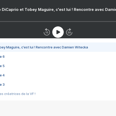
 DiCaprio et Tobey Maguire, c'est lui ! Rencontre avec Dam
bey Maguire, c'est lui ! Rencontre avec Damien Witecka
e 6
e 5
e 4
e 3
s créatrices de la VF !
e 2
e 1