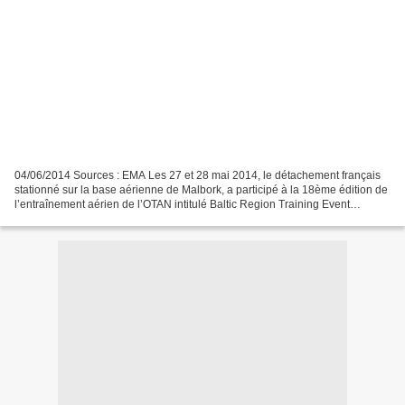
04/06/2014 Sources : EMA Les 27 et 28 mai 2014, le détachement français
stationné sur la base aérienne de Malbork, a participé à la 18ème édition de
l’entraînement aérien de l’OTAN intitulé Baltic Region Training Event
(BRTE18). L’objectif de ces sessions...