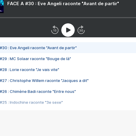
FACE A #30 : Eve Angeli raconte "Avant de partir"
#30 : Eve Angeli raconte "Avant de partir"
#29 : MC Solaar raconte "Bouge de là"
28 : Lorie raconte "Je vais vite"
#27 : Christophe Willem raconte "Jacques a dit"
#26 : Chimène Badi raconte "Entre nous"
#25 : Indochine raconte "3e sexe"
#24 : Zaho raconte "C'est chelou"
#23 : Patrick Bruel raconte "Au café des délices"
#22 : Kyo raconte "Le chemin"