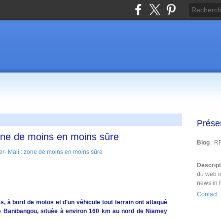
Prése
zone de moins en moins sûre
Blog
: R
Descrip
du web i
news in 
Contact
, à bord de motos et d'un véhicule tout terrain ont attaqué
 de Banibangou, située à environ 160 km au nord de Niamey