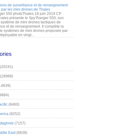
ions de surveillance et de renseignement
 par les mini drones de Thales
er 550 photoThales 18 juin 2019 CP
hales présente le Spy’Ranger 550, son
système de mini drones tactiques de
nce et de renseignement. Il complète la
 systèmes de mini drones proposée par
éployable en vingt...
ories
(20241)
(18989)
14639)
9884)
cific
(8460)
erica
(8252)
 Maghreb
(7157)
iddle East
(6838)