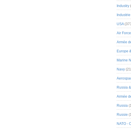
Industry
Industrie
USA
(37
Air Force
Armée de
Europe 
Marine N
Navy
(21
Aerospa
Russia 
Armée de 
Russia
(
Russie
(
NATO - 