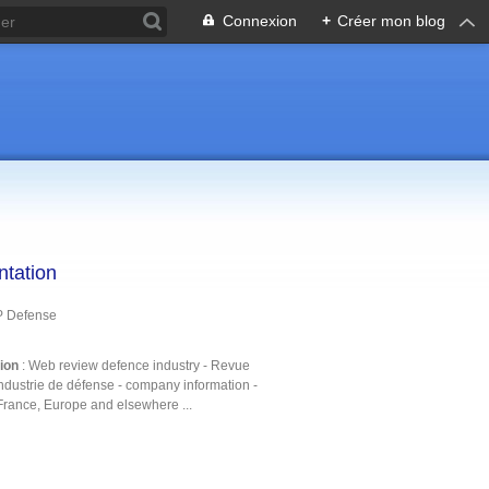
Connexion
+
Créer mon blog
ntation
P Defense
tion
: Web review defence industry - Revue
ndustrie de défense - company information -
France, Europe and elsewhere ...