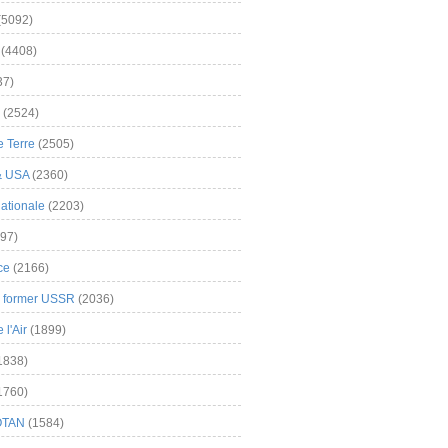
(5092)
(4408)
37)
(2524)
 Terre
(2505)
& USA
(2360)
ationale
(2203)
97)
ce
(2166)
& former USSR
(2036)
l'Air
(1899)
1838)
1760)
OTAN
(1584)