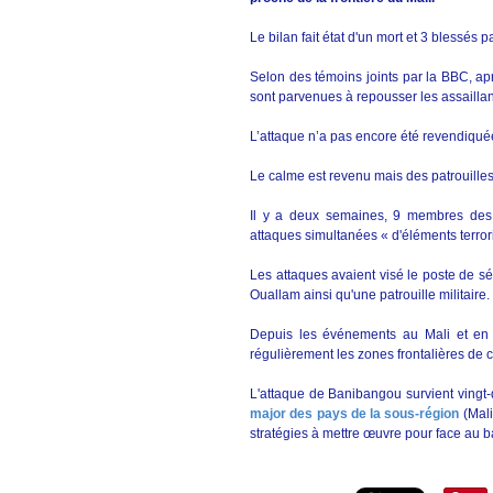
Le bilan fait état d'un mort et 3 blessés 
Selon des témoins joints par la BBC, ap
sont parvenues à repousser les assaillan
L’attaque n’a pas encore été revendiqué
Le calme est revenu mais des patrouille
Il y a deux semaines, 9 membres des f
attaques simultanées « d'éléments terrori
Les attaques avaient visé le poste de s
Ouallam ainsi qu'une patrouille militaire.
Depuis les événements au Mali et en d
régulièrement les zones frontalières de 
L'attaque de Banibangou survient vingt
major des pays de la sous-région
(Mali
stratégies à mettre œuvre pour face au b