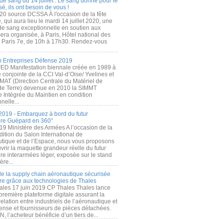
de sang du 14 juillet : Le sang donné pour le
é, ils ont besoin de vous !
20 source DCSSA À l'occasion de la fête
, qui aura lieu le mardi 14 juillet 2020, une
 de sang exceptionnelle en soutien aux
era organisée, à Paris, Hôtel national des
s Paris 7e, de 10h à 17h30. Rendez-vous
.
 Entreprises Défense 2019
FED Manifestation biennale créée en 1989 à
ive conjointe de la CCI Val-d’Oise/ Yvelines et
MAT (Direction Centrale du Matériel de
de Terre) devenue en 2010 la SIMMT
e Intégrée du Maintien en condition
nelle...
2019 - Embarquez à bord du futur
ère Guépard en 360°
19 Ministère des Armées A l’occasion de la
ition du Salon International de
utique et de l’Espace, nous vous proposons
rir la maquette grandeur réelle du futur
ère interarmées léger, exposée sur le stand
ère...
 de la supply chain aéronautique sécurisée
re grâce aux technologies de Thales
ales 17 juin 2019 CP Thales Thales lance
première plateforme digitale assurant la
elation entre industriels de l’aéronautique et
fense et fournisseurs de pièces détachées.
, l’acheteur bénéficie d’un tiers de...