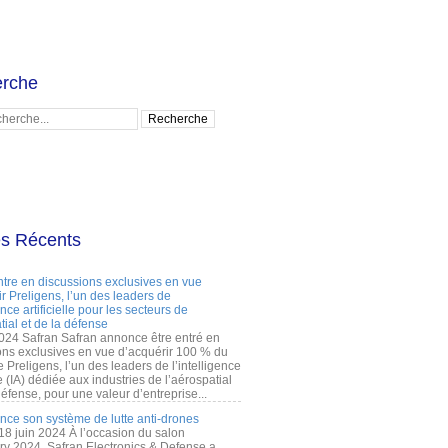
rche
es Récents
ntre en discussions exclusives en vue
r Preligens, l’un des leaders de
gence artificielle pour les secteurs de
tial et de la défense
2024 Safran Safran annonce être entré en
ons exclusives en vue d’acquérir 100 % du
e Preligens, l’un des leaders de l’intelligence
lle (IA) dédiée aux industries de l’aérospatial
défense, pour une valeur d’entreprise...
ance son système de lutte anti-drones
 18 juin 2024 À l’occasion du salon
ry 2024, Safran Electronics & Defense a