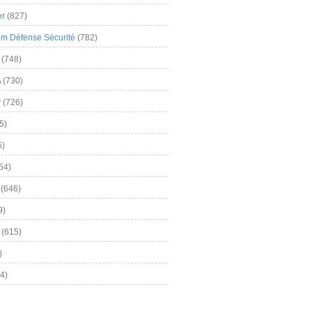
er
(827)
m Défense Sécurité
(782)
(748)
A
(730)
y
(726)
5)
5)
54)
(646)
9)
(615)
)
4)