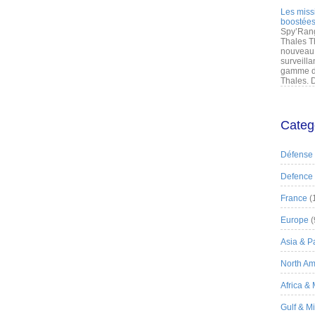
Les miss
boostées
Spy’Rang
Thales T
nouveau 
surveilla
gamme de
Thales. D
Categ
Défense
Defence
France
(
Europe
(
Asia & Pa
North Am
Africa &
Gulf & M