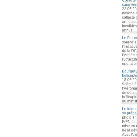
Collecte 
sang vers
22.06.20
nationale
collecte
armées s
Invalide
annuel,..
Le Forum
source: 
l’initiat
de la DC
l’Armée 
(Structur
opération
Bourget 
hélicopt
18.06.20
53ème éd
l’Aérona
de découv
hélicopt
du minist
Le futur
se prépa
photo Th
IVEN, la 
mise en r
de la dé
Avec IVEN