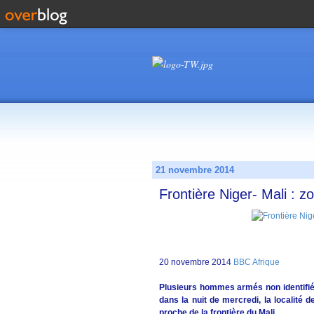
21 novembre 2014
Frontière Niger- Mali : 
20 novembre 2014
BBC Afrique
Plusieurs hommes armés non identifiés
dans la nuit de mercredi, la localité
proche de la frontière du Mali.