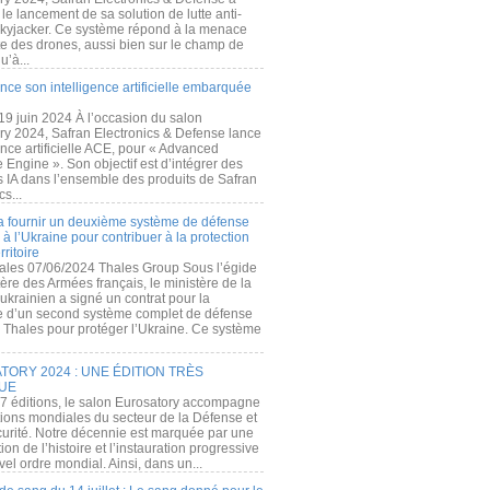
e lancement de sa solution de lutte anti-
kyjacker. Ce système répond à la menace
te des drones, aussi bien sur le champ de
u’à...
nce son intelligence artificielle embarquée
 19 juin 2024 À l’occasion du salon
ry 2024, Safran Electronics & Defense lance
gence artificielle ACE, pour « Advanced
 Engine ». Son objectif est d’intégrer des
s IA dans l’ensemble des produits de Safran
cs...
a fournir un deuxième système de défense
à l’Ukraine pour contribuer à la protection
rritoire
ales 07/06/2024 Thales Group Sous l’égide
ère des Armées français, le ministère de la
ukrainien a signé un contrat pour la
re d’un second système complet de défense
 Thales pour protéger l’Ukraine. Ce système
ORY 2024 : UNE ÉDITION TRÈS
UE
7 éditions, le salon Eurosatory accompagne
tions mondiales du secteur de la Défense et
curité. Notre décennie est marquée par une
ion de l’histoire et l’instauration progressive
el ordre mondial. Ainsi, dans un...