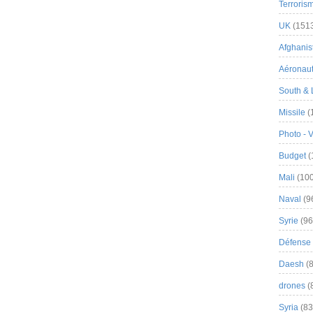
Terroris
UK
(151
Afghanist
Aéronau
South & 
Missile
(
Photo - 
Budget
(
Mali
(100
Naval
(9
Syrie
(96
Défense 
Daesh
(8
drones
(
Syria
(83