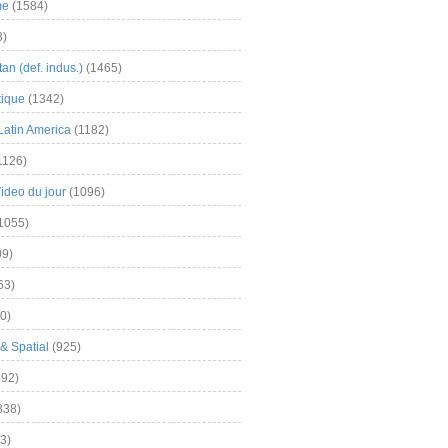
me
(1584)
3)
an (def. indus.)
(1465)
tique
(1342)
Latin America
(1182)
1126)
Video du jour
(1096)
1055)
9)
63)
0)
& Spatial
(925)
92)
838)
3)