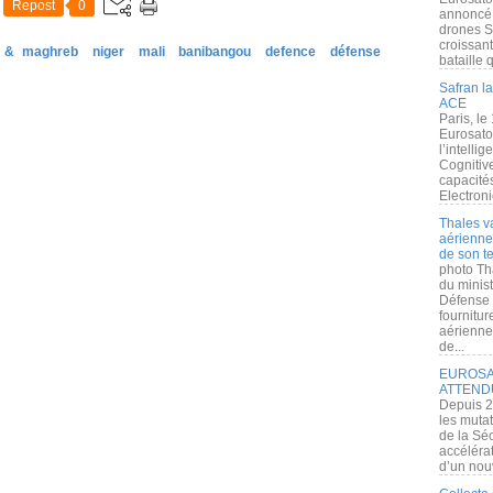
Repost
0
annoncé l
drones S
croissan
a & maghreb
niger
mali
banibangou
defence
défense
bataille q
Safran la
ACE
Paris, le
Eurosato
l’intelli
Cognitive
capacité
Electroni
Thales v
aérienne 
de son te
photo Th
du minist
Défense 
fournitu
aérienne
de...
EUROSAT
ATTEND
Depuis 2
les muta
de la Sé
accélérat
d’un nouv