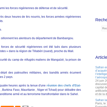
parmi les forces nigériennes de défense et de sécurité.
rès deux heures de tirs nourris, les forces armées nigériennes
Reche
ts.
e.
s sillonnent les alentours du département de Banibangou.
orces de sécurité nigériennes ont été tués dans plusieurs
stes » dans la région de Tillabéri (ouest), proche du Mali.
Articl
écurité du camp de réfugiés maliens de Mangaïzé, la prison de
Safran e
d’acquéri
épit des patrouilles militaires, des bandits armés écument
l’intelli
ces 2 pays.
l’aérospa
24 juin 
discussi
-quatre heures après la tenue d'une
réunion des chefs d'Etat-
capital d
 , Burkina Faso, Mauritanie , Niger et Tchad) pour débattre des
artificie
anditisme armé et au terrorisme transfrontalier dans le Sahel.
et de la 
Safran l
Paris, le
Eurosato