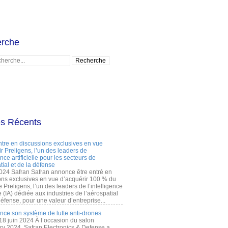
rche
es Récents
ntre en discussions exclusives en vue
r Preligens, l’un des leaders de
gence artificielle pour les secteurs de
tial et de la défense
2024 Safran Safran annonce être entré en
ons exclusives en vue d’acquérir 100 % du
e Preligens, l’un des leaders de l’intelligence
lle (IA) dédiée aux industries de l’aérospatial
défense, pour une valeur d’entreprise...
ance son système de lutte anti-drones
 18 juin 2024 À l’occasion du salon
ry 2024, Safran Electronics & Defense a