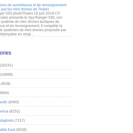
ions de surveillance et de renseignement
 par les mini drones de Thales
er 550 photoThales 18 juin 2019 CP
hales présente le Spy’Ranger 550, son
système de mini drones tactiques de
nce et de renseignement. Il complète la
 systèmes de mini drones proposée par
éployable en vingt...
ories
(20241)
(18989)
14639)
9884)
cific
(8460)
erica
(8252)
 Maghreb
(7157)
iddle East
(6838)