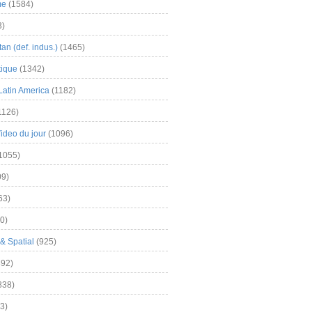
me
(1584)
3)
an (def. indus.)
(1465)
tique
(1342)
Latin America
(1182)
1126)
Video du jour
(1096)
1055)
9)
63)
0)
& Spatial
(925)
92)
838)
3)