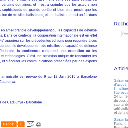
ns certains domaines, et il est à craindre que les acteurs non
s sophistiqués de grande portée et bien plus précis que les
tion de missiles balistiques, et non balistiques est un fait dans
Reche
 en améliorant le développement ou les capacités de défense
s. Dans ce contexte, la coopération internationale est en effet
s’ appuiera sur les précédentes éditions pour répondre à ces
nfluencent le développement de missiles de capacité de défense
l’industrie, la conférence comprend une exposition où les
 et technologies. C’est une occasion unique de rencontrer les
rs, et d’écouter les communications présentées par des experts
Articl
 antimissile est prévue du 9 au 12 Juin 2015 à Barcelone
Safran e
Catalunya.
d’acquéri
l’intelli
l’aérospa
24 juin 
discussi
s de Catalunya - Barcelone
capital d
artificie
et de la 
Safran l
Paris, le
Repost
0
Eurosato