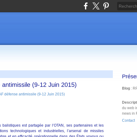
Prése
antimissile (9-12 Juin 2015)
Blog
: R
Descrip
du web i
news in 
Contact
 balistiques est partagée par l’OTAN, ses partenaires et les
ons technologiques et industrielles, l’arsenal de missiles
bre et en efficacité opérationnelle dans des États voyous ou