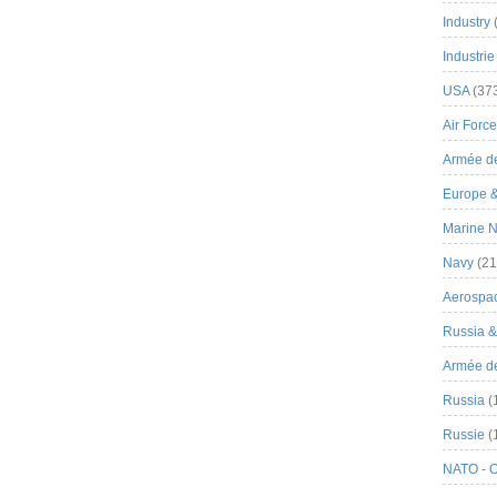
Industry
Industrie
USA
(37
Air Force
Armée de
Europe 
Marine N
Navy
(21
Aerospa
Russia 
Armée de 
Russia
(
Russie
(
NATO - 