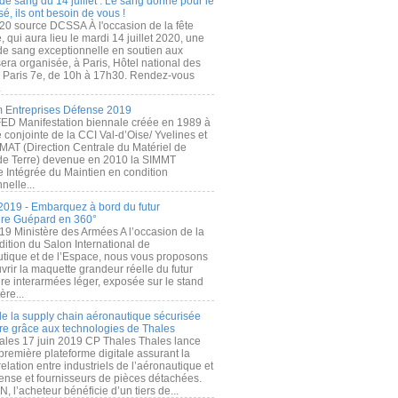
de sang du 14 juillet : Le sang donné pour le
é, ils ont besoin de vous !
20 source DCSSA À l'occasion de la fête
, qui aura lieu le mardi 14 juillet 2020, une
 de sang exceptionnelle en soutien aux
era organisée, à Paris, Hôtel national des
s Paris 7e, de 10h à 17h30. Rendez-vous
.
 Entreprises Défense 2019
FED Manifestation biennale créée en 1989 à
ive conjointe de la CCI Val-d’Oise/ Yvelines et
MAT (Direction Centrale du Matériel de
de Terre) devenue en 2010 la SIMMT
e Intégrée du Maintien en condition
nelle...
2019 - Embarquez à bord du futur
ère Guépard en 360°
19 Ministère des Armées A l’occasion de la
ition du Salon International de
utique et de l’Espace, nous vous proposons
rir la maquette grandeur réelle du futur
ère interarmées léger, exposée sur le stand
ère...
 de la supply chain aéronautique sécurisée
re grâce aux technologies de Thales
ales 17 juin 2019 CP Thales Thales lance
première plateforme digitale assurant la
elation entre industriels de l’aéronautique et
fense et fournisseurs de pièces détachées.
, l’acheteur bénéficie d’un tiers de...