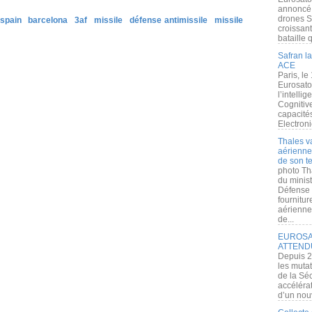
annoncé l
drones S
spain
barcelona
3af
missile
défense antimissile
missile
croissan
bataille q
Safran la
ACE
Paris, le
Eurosato
l’intelli
Cognitive
capacité
Electroni
Thales v
aérienne 
de son te
photo Th
du minist
Défense 
fournitu
aérienne
de...
EUROSAT
ATTEND
Depuis 2
les muta
de la Sé
accélérat
d’un nouv