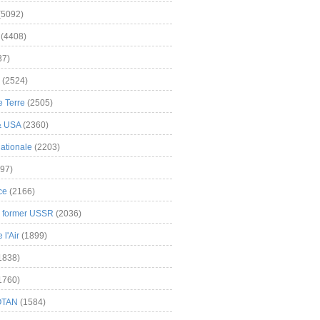
(5092)
(4408)
37)
(2524)
 Terre
(2505)
& USA
(2360)
ationale
(2203)
97)
ce
(2166)
& former USSR
(2036)
l'Air
(1899)
1838)
1760)
OTAN
(1584)