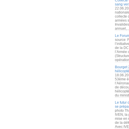
Collecte 
sang vers
22.06.20
nationale
collecte
armées s
Invalide
annuel,..
Le Forum
source: 
l’initiat
de la DC
l’Armée 
(Structur
opération
Bourget 
hélicopt
18.06.20
53ème éd
l’Aérona
de découv
hélicopt
du minist
Le futur
se prépa
photo Th
IVEN, la 
mise en r
de la dé
Avec IVEN