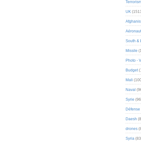
Terroris
UK
(151
Afghanist
Aéronau
South & 
Missile
(
Photo - 
Budget
(
Mali
(100
Naval
(9
Syrie
(96
Défense 
Daesh
(8
drones
(
Syria
(83