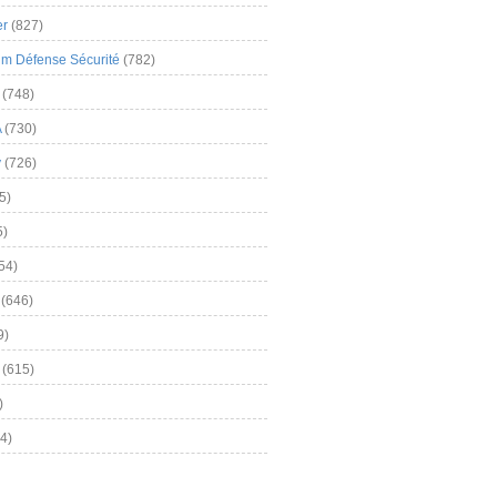
er
(827)
m Défense Sécurité
(782)
(748)
A
(730)
y
(726)
5)
5)
54)
(646)
9)
(615)
)
4)