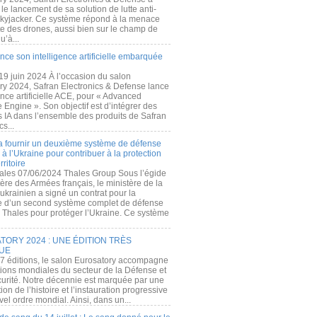
e lancement de sa solution de lutte anti-
kyjacker. Ce système répond à la menace
te des drones, aussi bien sur le champ de
u’à...
nce son intelligence artificielle embarquée
 19 juin 2024 À l’occasion du salon
ry 2024, Safran Electronics & Defense lance
gence artificielle ACE, pour « Advanced
 Engine ». Son objectif est d’intégrer des
s IA dans l’ensemble des produits de Safran
cs...
a fournir un deuxième système de défense
à l’Ukraine pour contribuer à la protection
rritoire
ales 07/06/2024 Thales Group Sous l’égide
ère des Armées français, le ministère de la
ukrainien a signé un contrat pour la
re d’un second système complet de défense
 Thales pour protéger l’Ukraine. Ce système
ORY 2024 : UNE ÉDITION TRÈS
UE
7 éditions, le salon Eurosatory accompagne
tions mondiales du secteur de la Défense et
curité. Notre décennie est marquée par une
ion de l’histoire et l’instauration progressive
el ordre mondial. Ainsi, dans un...