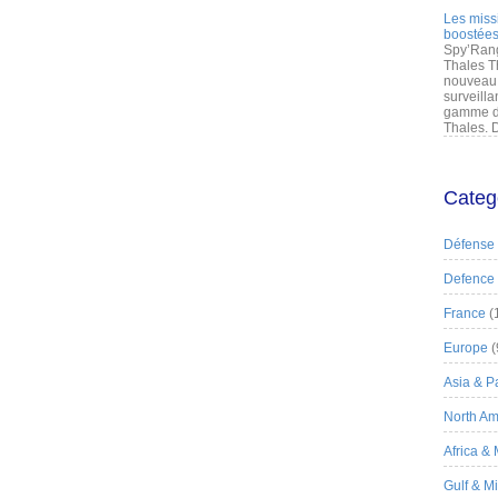
Les miss
boostées
Spy’Rang
Thales T
nouveau 
surveilla
gamme de
Thales. D
Categ
Défense
Defence
France
(
Europe
(
Asia & Pa
North Am
Africa &
Gulf & M