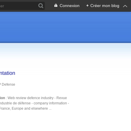
Connexion
+
Créer mon blog
ntation
P Defense
tion
: Web review defence industry - Revue
ndustrie de défense - company information -
France, Europe and elsewhere ...