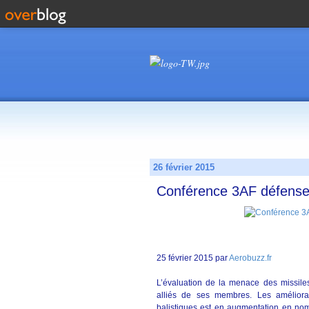
26 février 2015
Conférence 3AF défense 
25 février 2015 par
Aerobuzz.fr
L’évaluation de la menace des missiles
alliés de ses membres. Les améliorati
balistiques est en augmentation en nom