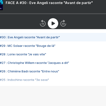
FACE A #30 : Eve Angeli raconte "Avant de partir"
#30 : Eve Angeli raconte "Avant de partir"
#29 : MC Solaar raconte "Bouge de là"
28 : Lorie raconte "Je vais vite"
#27 : Christophe Willem raconte "Jacques a dit"
#26 : Chimène Badi raconte "Entre nous"
#25 : Indochine raconte "3e sexe"
#24 : Zaho raconte "C'est chelou"
#23 : Patrick Bruel raconte "Au café des délices"
#22 : Kyo raconte "Le chemin"