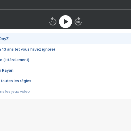
 DayZ
 a 13 ans (et vous l'avez ignoré)
e (littéralement)
im Rayan
 toutes les règles
s les jeux vidéo
us choquant de Rockstar ? - Le scandale BULLY
e plus moche de Steam
du RÊVE tourne au CAUCHEMAR