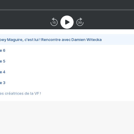
bey Maguire, c'est lui ! Rencontre avec Damien Witecka
e 6
e 5
e 4
e 3
s créatrices de la VF !
e 2
e 1
e Mektoub My Love arrive enfin ! Rencontre avec Shaïn Boumedine et Sal