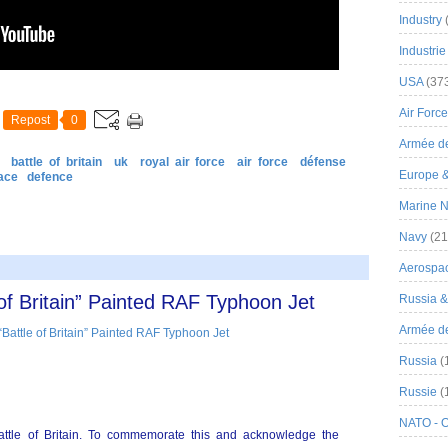
Industry
Industrie
USA
(37
Air Force
Repost
0
Armée de
battle of britain
uk
royal air force
air force
défense
Europe 
ace
defence
Marine N
Navy
(21
Aerospa
f Britain” Painted RAF Typhoon Jet
Russia 
Armée de 
Russia
(
Russie
(
NATO - 
attle of Britain. To commemorate this and acknowledge the