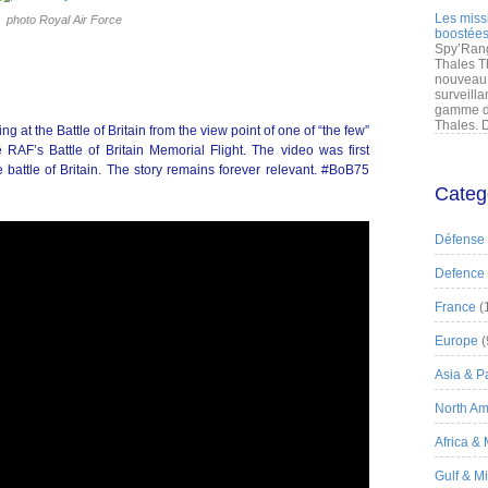
Les miss
photo Royal Air Force
boostées
Spy’Rang
Thales T
nouveau 
surveilla
gamme de
Thales. D
ng at the Battle of Britain from the view point of one of “the few”
RAF’s Battle of Britain Memorial Flight. The video was first
 battle of Britain. The story remains forever relevant. #BoB75
Categ
Défense
Defence
France
(
Europe
(
Asia & Pa
North Am
Africa &
Gulf & M