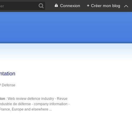
Connexion
+
Créer mon blog
ntation
P Defense
tion
: Web review defence industry - Revue
ndustrie de défense - company information -
France, Europe and elsewhere ...