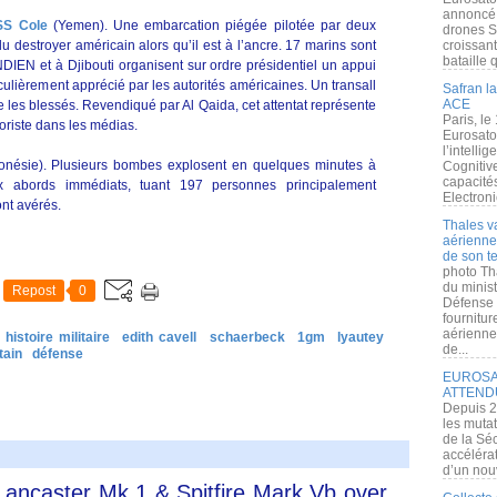
annoncé l
SS Cole
(Yemen). Une embarcation piégée pilotée par deux
drones S
destroyer américain alors qu’il est à l’ancre. 17 marins sont
croissan
bataille q
IEN et à Djibouti organisent sur ordre présidentiel un appui
culièrement apprécié par les autorités américaines. Un transall
Safran la
ACE
 les blessés. Revendiqué par Al Qaida, cet attentat représente
Paris, le
roriste dans les médias.
Eurosato
l’intelli
onésie). Plusieurs bombes explosent en quelques minutes à
Cognitive
capacité
aux abords immédiats, tuant 197 personnes principalement
Electroni
ont avérés.
Thales v
aérienne 
de son te
photo Th
du minist
Repost
0
Défense 
fournitu
aérienne
histoire militaire
edith cavell
schaerbeck
1gm
lyautey
de...
tain
défense
EUROSAT
ATTEND
Depuis 2
les muta
de la Sé
accélérat
d’un nouv
Lancaster Mk 1 & Spitfire Mark Vb over