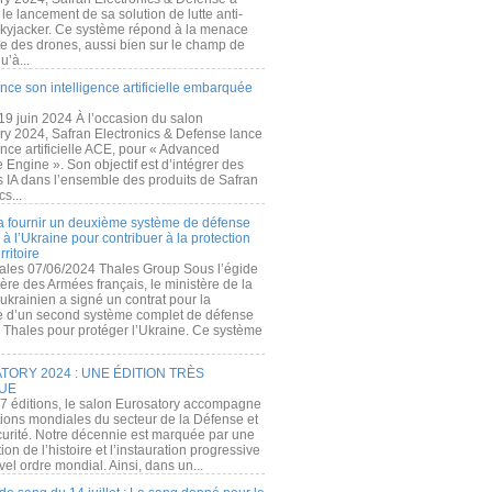
e lancement de sa solution de lutte anti-
kyjacker. Ce système répond à la menace
te des drones, aussi bien sur le champ de
u’à...
nce son intelligence artificielle embarquée
 19 juin 2024 À l’occasion du salon
ry 2024, Safran Electronics & Defense lance
gence artificielle ACE, pour « Advanced
 Engine ». Son objectif est d’intégrer des
s IA dans l’ensemble des produits de Safran
cs...
a fournir un deuxième système de défense
à l’Ukraine pour contribuer à la protection
rritoire
ales 07/06/2024 Thales Group Sous l’égide
ère des Armées français, le ministère de la
ukrainien a signé un contrat pour la
re d’un second système complet de défense
 Thales pour protéger l’Ukraine. Ce système
ORY 2024 : UNE ÉDITION TRÈS
UE
7 éditions, le salon Eurosatory accompagne
tions mondiales du secteur de la Défense et
curité. Notre décennie est marquée par une
ion de l’histoire et l’instauration progressive
el ordre mondial. Ainsi, dans un...