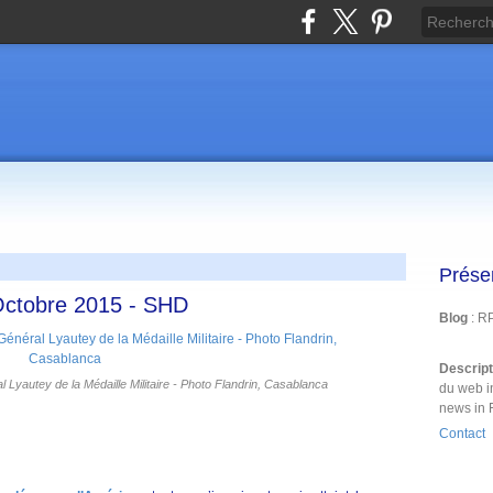
Prése
 Octobre 2015 - SHD
Blog
: R
Descrip
l Lyautey de la Médaille Militaire - Photo Flandrin, Casablanca
du web i
news in 
Contact