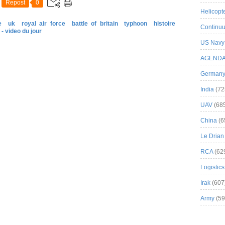
Repost
0
Helicopt
e
uk
royal air force
battle of britain
typhoon
histoire
Continuu
 - video du jour
US Navy
AGEND
German
India
(72
UAV
(68
China
(6
Le Drian
RCA
(62
Logistics
Irak
(607
Army
(59