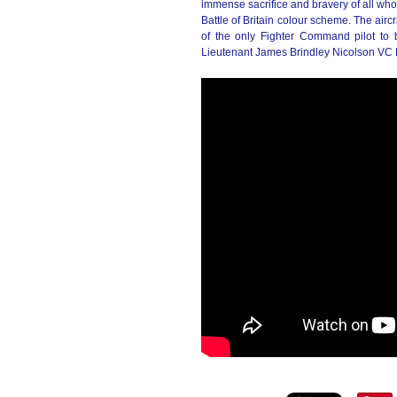
immense sacrifice and bravery of all who 
Battle of Britain colour scheme. The airc
of the only Fighter Command pilot to 
Lieutenant James Brindley Nicolson VC