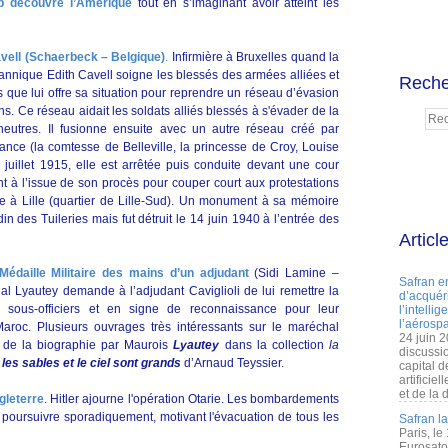
b découvre l’Amérique
tout en s’imaginant avoir atteint les
avell (Schaerbeck – Belgique)
.
Infirmière à Bruxelles quand la
tannique Edith Cavell soigne les blessés des armées alliées et
Reche
s que lui offre sa situation pour reprendre un réseau d’évasion
s. Ce réseau aidait les soldats alliés blessés à s'évader de la
eutres. Il fusionne ensuite avec un autre réseau créé par
nce (la comtesse de Belleville, la princesse de Croy, Louise
 juillet 1915, elle est arrêtée puis conduite devant une cour
ent à l’issue de son procès pour couper court aux protestations
ée à Lille (quartier de Lille-Sud). Un monument à sa mémoire
n des Tuileries mais fut détruit le 14 juin 1940 à l’entrée des
Articl
Médaille Militaire des mains d’un adjudant
(Sidi Lamine –
Safran e
al Lyautey demande à l’adjudant Caviglioli de lui remettre la
d’acquéri
s sous-officiers et en signe de reconnaissance pour leur
l’intelli
l’aérospa
Maroc. Plusieurs ouvrages très intéressants sur le maréchal
24 juin 
n de la biographie par Maurois
Lyautey
dans la collection
la
discussi
 les sables et le ciel sont grands
d’Arnaud Teyssier.
capital d
artificie
et de la 
ngleterre
. Hitler ajourne l'opération Otarie. Les bombardements
se poursuivre sporadiquement, motivant l'évacuation de tous les
Safran l
Paris, le
Eurosato