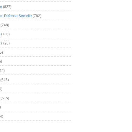
er
(827)
m Défense Sécurité
(782)
(748)
A
(730)
y
(726)
5)
5)
54)
(646)
9)
(615)
)
4)