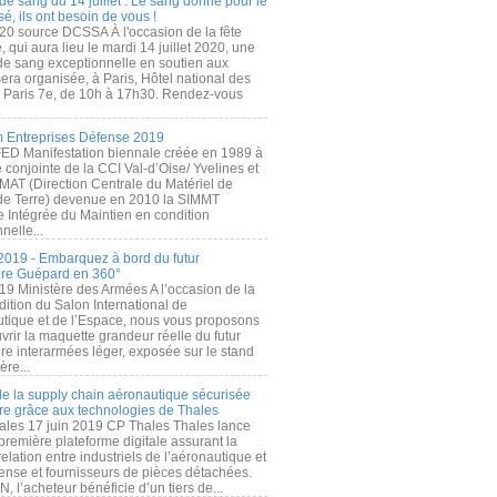
de sang du 14 juillet : Le sang donné pour le
é, ils ont besoin de vous !
20 source DCSSA À l'occasion de la fête
, qui aura lieu le mardi 14 juillet 2020, une
 de sang exceptionnelle en soutien aux
era organisée, à Paris, Hôtel national des
s Paris 7e, de 10h à 17h30. Rendez-vous
.
 Entreprises Défense 2019
FED Manifestation biennale créée en 1989 à
ive conjointe de la CCI Val-d’Oise/ Yvelines et
MAT (Direction Centrale du Matériel de
de Terre) devenue en 2010 la SIMMT
e Intégrée du Maintien en condition
nelle...
2019 - Embarquez à bord du futur
ère Guépard en 360°
19 Ministère des Armées A l’occasion de la
ition du Salon International de
utique et de l’Espace, nous vous proposons
rir la maquette grandeur réelle du futur
ère interarmées léger, exposée sur le stand
ère...
 de la supply chain aéronautique sécurisée
re grâce aux technologies de Thales
ales 17 juin 2019 CP Thales Thales lance
première plateforme digitale assurant la
elation entre industriels de l’aéronautique et
fense et fournisseurs de pièces détachées.
, l’acheteur bénéficie d’un tiers de...