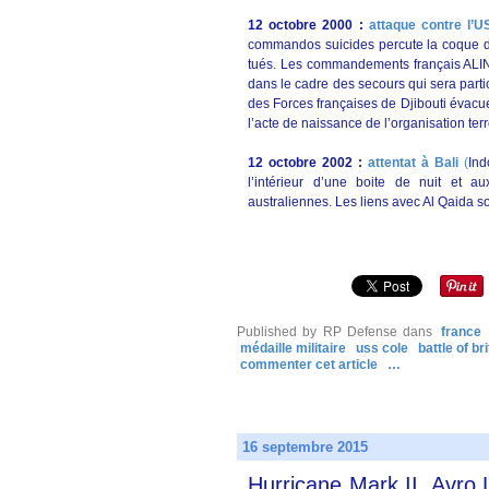
12 octobre 2000 :
attaque contre l’U
commandos suicides percute la coque du 
tués. Les commandements français ALIND
dans le cadre des secours qui sera parti
des Forces françaises de Djibouti évacue
l’acte de naissance de l’organisation ter
12 octobre 2002 :
attentat à Bali
(
Ind
l’intérieur d’une boite de nuit et 
australiennes. Les liens avec Al Qaida s
Published by RP Defense
dans
france
médaille militaire
uss cole
battle of bri
commenter cet article
…
16 septembre 2015
Hurricane Mark II, Avro 