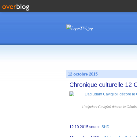
12 octobre 2015
Chronique culturelle 12
L'adjudant Caviglioli décore le Généra
12.10.2015 source
SHD