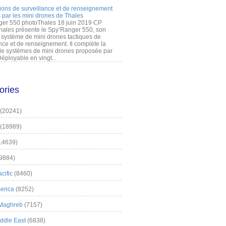
ions de surveillance et de renseignement
 par les mini drones de Thales
er 550 photoThales 18 juin 2019 CP
hales présente le Spy’Ranger 550, son
système de mini drones tactiques de
nce et de renseignement. Il complète la
 systèmes de mini drones proposée par
éployable en vingt...
ories
(20241)
(18989)
14639)
9884)
cific
(8460)
erica
(8252)
 Maghreb
(7157)
iddle East
(6838)