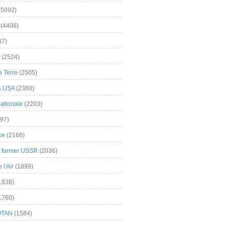
(5092)
(4408)
37)
(2524)
 Terre
(2505)
& USA
(2360)
ationale
(2203)
97)
ce
(2166)
& former USSR
(2036)
l'Air
(1899)
1838)
1760)
OTAN
(1584)