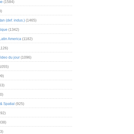
me
(1584)
3)
an (def. indus.)
(1465)
tique
(1342)
Latin America
(1182)
1126)
Video du jour
(1096)
1055)
9)
63)
0)
& Spatial
(925)
92)
838)
3)