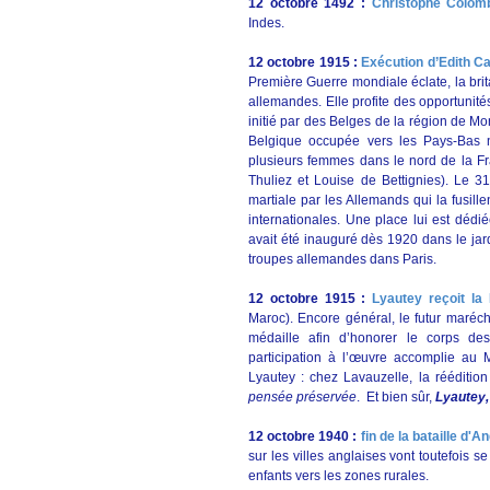
12 octobre 1492 :
Christophe Colom
Indes.
12 octobre 1915 :
Exécution d’Edith C
Première Guerre mondiale éclate, la bri
allemandes. Elle profite des opportunité
initié par des Belges de la région de Mon
Belgique occupée vers les Pays-Bas n
plusieurs femmes dans le nord de la Fra
Thuliez et Louise de Bettignies). Le 31
martiale par les Allemands qui la fusill
internationales. Une place lui est dédi
avait été inauguré dès 1920 dans le jardi
troupes allemandes dans Paris.
1
2 octobre 1915 :
Lyautey reçoit la 
Maroc). Encore général, le futur maréch
médaille afin d’honorer le corps de
participation à l’œuvre accomplie au 
Lyautey : chez Lavauzelle, la rééditio
pensée préservée
. Et bien sûr,
Lyautey,
12 octobre 1940 :
fin de la bataille d'A
sur les villes anglaises vont toutefois 
enfants vers les zones rurales.