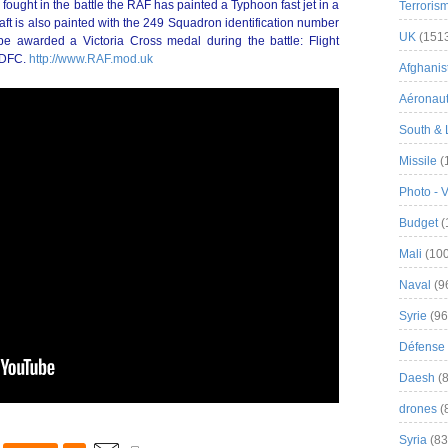
fought in the battle the RAF has painted a Typhoon fast jet in a
Terroris
raft is also painted with the 249 Squadron identification number
UK
(151
be awarded a Victoria Cross medal during the battle: Flight
 DFC.
http://www.RAF.mod.uk
Afghanist
Aéronau
South & 
Missile
(
Photo - 
Budget
(
Mali
(100
Naval
(9
Syrie
(96
Défense 
Daesh
(8
drones
(
Syria
(83