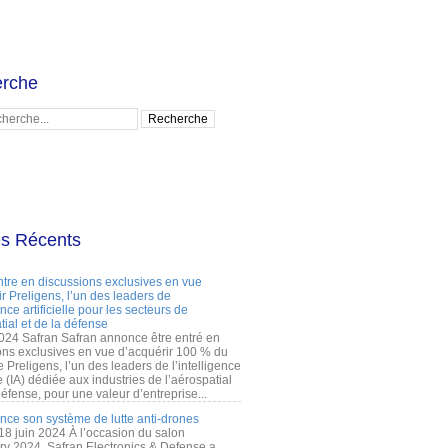
rche
es Récents
ntre en discussions exclusives en vue
r Preligens, l’un des leaders de
gence artificielle pour les secteurs de
tial et de la défense
2024 Safran Safran annonce être entré en
ons exclusives en vue d’acquérir 100 % du
e Preligens, l’un des leaders de l’intelligence
lle (IA) dédiée aux industries de l’aérospatial
défense, pour une valeur d’entreprise...
ance son système de lutte anti-drones
 18 juin 2024 À l’occasion du salon
ry 2024, Safran Electronics & Defense a