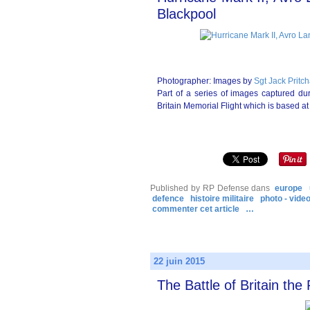
Blackpool
Photographer: Images by
Sgt Jack Pritc
Part of a series of images captured dur
Britain Memorial Flight which is based a
Published by RP Defense
dans
europe
defence
histoire militaire
photo - video
commenter cet article
…
22 juin 2015
The Battle of Britain th