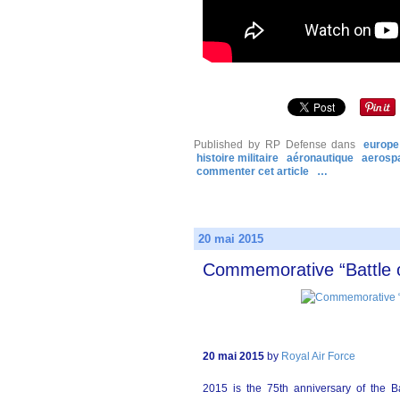
Published by RP Defense
dans
europe
histoire militaire
aéronautique
aerosp
commenter cet article
…
20 mai 2015
Commemorative “Battle o
20 mai 2015
by
Royal Air Force
2015 is the 75th anniversary of the B