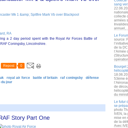
Collecte 
sang vers
22.06.20
nationale
collecte
armées s
Invalide
annuel,..
hard, RA
Le Forum
ing a 2 day period spent with the Royal Air Forces Battle of
source: 
l’initiat
t RAF Coningsby, Lincolnshire.
de la DC
l’Armée 
(Structur
opération
Repost
0
Bourget 
hélicopt
18.06.20
uk
royal air force
battle of britain
raf coningsby
défense
53ème éd
 du jour
l’Aérona
de découv
hélicopt
du minist
Le futur
se prépa
photo Th
IVEN, la 
e RAF Story Part One
mise en r
de la dé
Avec IVEN