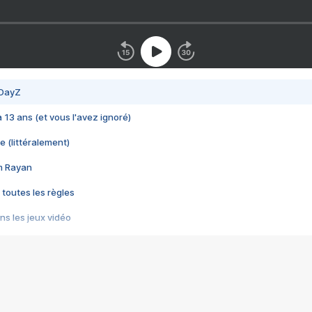
 DayZ
 a 13 ans (et vous l'avez ignoré)
e (littéralement)
im Rayan
 toutes les règles
s les jeux vidéo
us choquant de Rockstar ? - Le scandale BULLY
e plus moche de Steam
du RÊVE tourne au CAUCHEMAR