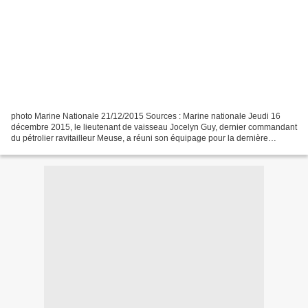
photo Marine Nationale 21/12/2015 Sources : Marine nationale Jeudi 16
décembre 2015, le lieutenant de vaisseau Jocelyn Guy, dernier commandant
du pétrolier ravitailleur Meuse, a réuni son équipage pour la dernière
cérémonie des couleurs, 35 ans après...