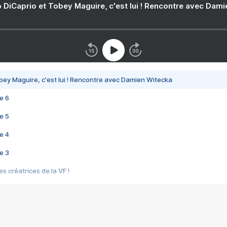
 DiCaprio et Tobey Maguire, c'est lui ! Rencontre avec Dam
bey Maguire, c'est lui ! Rencontre avec Damien Witecka
e 6
e 5
e 4
e 3
s créatrices de la VF !
e 2
e 1
e Mektoub My Love arrive enfin ! Rencontre avec Shaïn Boumedine et Sal