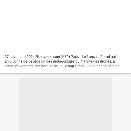
07 novembre 2014 Romandie.com (AFP) Paris - Le français Parrot qui
ambitionne de devenir un des protagonistes du marché des drones, a
présenté vendredi son dernier-né, le Bebop Drone , un quadricoptère de
loisir équipé d'une caméra de haute résolution,...