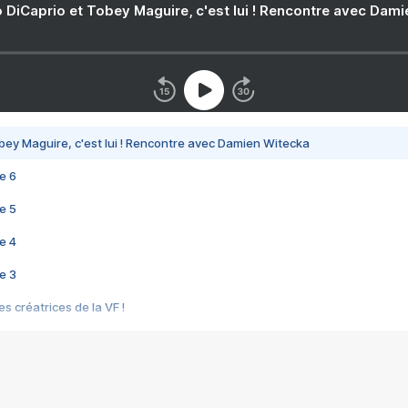
 DiCaprio et Tobey Maguire, c'est lui ! Rencontre avec Dam
bey Maguire, c'est lui ! Rencontre avec Damien Witecka
e 6
e 5
e 4
e 3
s créatrices de la VF !
e 2
e 1
e Mektoub My Love arrive enfin ! Rencontre avec Shaïn Boumedine et Sal