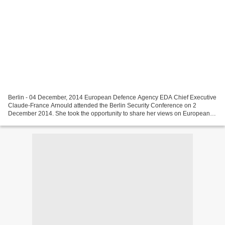
Berlin - 04 December, 2014 European Defence Agency EDA Chief Executive
Claude-France Arnould attended the Berlin Security Conference on 2
December 2014. She took the opportunity to share her views on European
defence matters. "Defence cooperation is a...