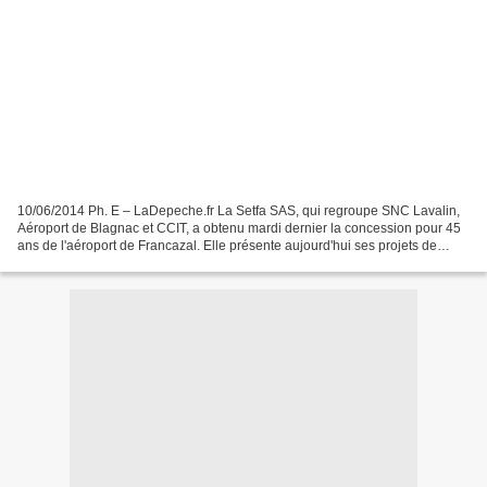
10/06/2014 Ph. E – LaDepeche.fr La Setfa SAS, qui regroupe SNC Lavalin,
Aéroport de Blagnac et CCIT, a obtenu mardi dernier la concession pour 45
ans de l'aéroport de Francazal. Elle présente aujourd'hui ses projets de
développement. La Société d'exploitation...