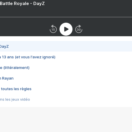
 Battle Royale - DayZ
 DayZ
 a 13 ans (et vous l'avez ignoré)
e (littéralement)
im Rayan
 toutes les règles
s les jeux vidéo
us choquant de Rockstar ? - Le scandale BULLY
e plus moche de Steam
du RÊVE tourne au CAUCHEMAR