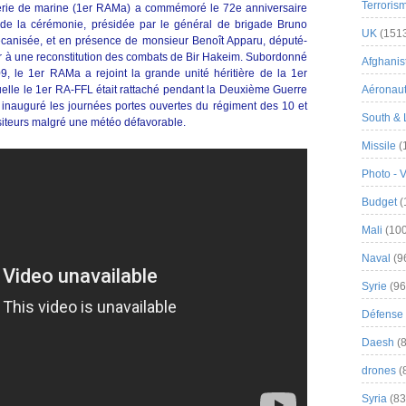
Terroris
llerie de marine (1er RAMa) a commémoré le 72e anniversaire
de la cérémonie, présidée par le général de brigade Bruno
UK
(151
canisée, et en présence de monsieur Benoît Apparu, député-
ter à une reconstitution des combats de Bir Hakeim. Subordonné
Afghanist
, le 1er RAMa a rejoint la grande unité héritière de la 1er
quelle le 1er RA-FFL était rattaché pendant la Deuxième Guerre
Aéronau
inauguré les journées portes ouvertes du régiment des 10 et
South & 
visiteurs malgré une météo défavorable.
Missile
(
Photo - 
Budget
(
Mali
(100
Naval
(9
Syrie
(96
Défense 
Daesh
(8
drones
(
Syria
(83