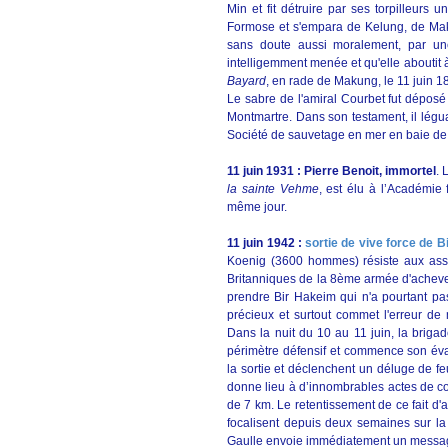
Min et fit détruire par ses torpilleurs u
Formose et s'empara de Kelung, de Mak
sans doute aussi moralement, par une
intelligemment menée et qu'elle aboutit à
Bayard
, en rade de Makung, le 11 juin 1
Le sabre de l'amiral Courbet fut déposé
Montmartre. Dans son testament, il légu
Société de sauvetage en mer en baie d
11 juin 1931 : Pierre Benoit, immortel
. 
la sainte Vehme
, est élu à l’Académie
même jour.
11 juin 1942 :
sortie de vive force de 
Koenig (3600 hommes) résiste aux as
Britanniques de la 8ème armée d'achever 
prendre Bir Hakeim qui n'a pourtant pa
précieux et surtout commet l'erreur de
Dans la nuit du 10 au 11 juin, la briga
périmètre défensif et commence son éva
la sortie et déclenchent un déluge de feu
donne lieu à d’innombrables actes de co
de 7 km. Le retentissement de ce fait d'a
focalisent depuis deux semaines sur la
Gaulle envoie immédiatement un message