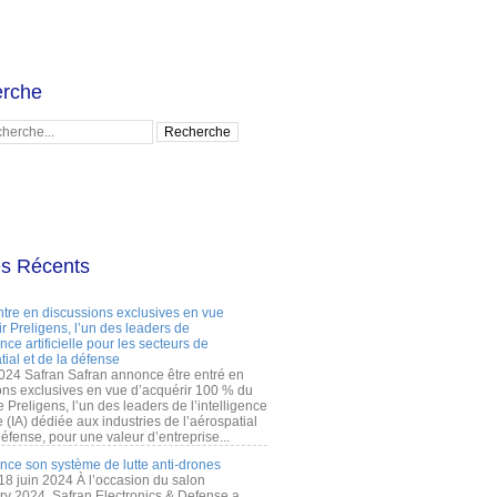
rche
es Récents
ntre en discussions exclusives en vue
r Preligens, l’un des leaders de
gence artificielle pour les secteurs de
tial et de la défense
2024 Safran Safran annonce être entré en
ons exclusives en vue d’acquérir 100 % du
e Preligens, l’un des leaders de l’intelligence
lle (IA) dédiée aux industries de l’aérospatial
défense, pour une valeur d’entreprise...
ance son système de lutte anti-drones
 18 juin 2024 À l’occasion du salon
ry 2024, Safran Electronics & Defense a