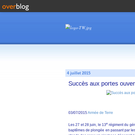
4 juillet 2015
Succès aux portes ouver
03/07/2015
Armée de Terre
e
Les 27 et 28 juin, le 13
régiment du gén
baptêmes de plongée en passant par les 