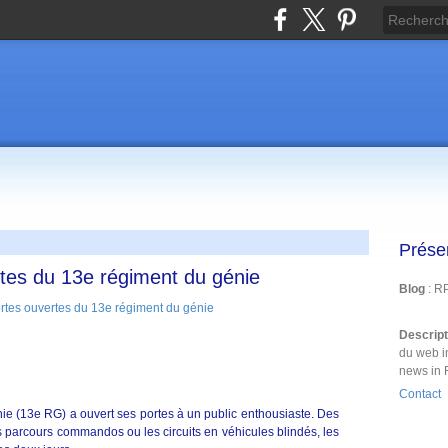
Prése
tes du 13e régiment du génie
Blog
: R
Descrip
du web i
news in 
Contact
ie (13e RG) a ouvert ses portes à un public enthousiaste. Des
parcours commandos ou les circuits en véhicules blindés, les