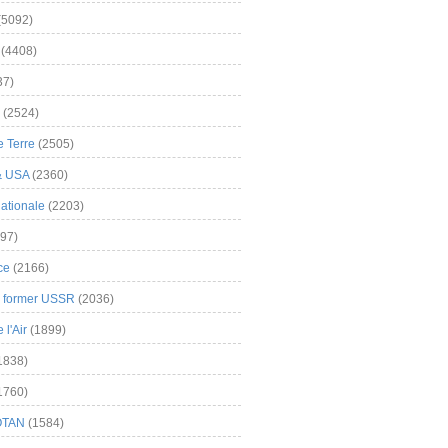
(5092)
(4408)
37)
(2524)
 Terre
(2505)
& USA
(2360)
ationale
(2203)
97)
ce
(2166)
& former USSR
(2036)
l'Air
(1899)
1838)
1760)
OTAN
(1584)