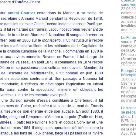
Collecte 
scadre d’Extrême-Orient.
sang vers
22.06.20
utur
amiral Courbet
entra dans la Marine à sa sortie de
nationale
collecte
 secrétaire d'Annand Marrast pendant la Révolution de 1848.
armées s
agne dans les mers de Chine, l'océan Indien et dans le Pacifique.
Invalide
il fut remarqué par l'amiral Jacquinot et promu lieutenant de
annuel,..
lan de la rade de Biarritz où Napoléon III songeait à créer un
Le Forum
ffren puis en 1860 sur le
Montebello
, il fut instructeur à l'école
source: 
 les matériels d'artillerie et les méthodes de tir. Capitaine de
l’initiat
de la DC
 de la division cuirassée de la Manche, il commanda en 1870 le
l’Armée 
se aux navires ennemis. Revenu en France, il fut chargé de
(Structur
pitaine de vaisseau en août 1873, il commanda en 1874 l'école
opération
 d'Oléron et se passionna pour cette arme nouvelle. Membre du
Bourget 
r de l'escadre de Méditerranée, il fut nommé en juin 1880
hélicopt
 et en septembre contre-amiral. Son passage à Nouméa fut
18.06.20
53ème éd
portante; il s'efforça de développer l'agriculture en luttant
l’Aérona
utta aussi contre la spéculation minière en obligeant les
de découv
ertes au lieu de les revendre avec profit.
hélicopt
ne division navale d'essais constituée à Cherbourg, il fut
du minist
es mers de Chine, renforcée à la suite de la mort de Francis
Le futur
er la mesure de son énergie et de son audace. En août 1883, il
se prépa
photo Th
elle, obligeant l'empereur d'Annam à la paix (Traité de Hué,
IVEN, la 
mées, il battit les Pavillons Noirs et occupa Son-Tay et une
mise en r
iral en mars 1884, il dirigea les opérations décidées contre la
de la dé
 attaqua les forts de Fou-Tchéou, força les passes de la rivière
Avec IVEN