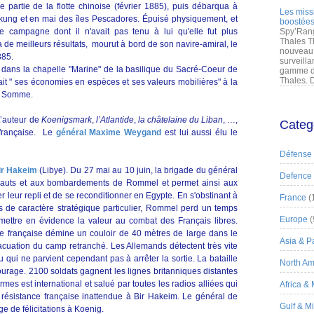
ne partie de la flotte chinoise (février 1885), puis débarqua à
Les miss
ung et en mai des îles Pescadores. Épuisé physiquement, et
boostées
 campagne dont il n'avait pas tenu à lui qu'elle fut plus
Spy’Rang
Thales T
 de meilleurs résultats, mourut à bord de son navire-amiral, le
nouveau 
885.
surveilla
 dans la chapelle "Marine" de la basilique du Sacré-Coeur de
gamme de
Thales. D
ait " ses économies en espèces et ses valeurs mobilières" à la
e Somme.
L’auteur de
Koenigsmark
,
l’Atlantide
,
la châtelaine du Liban
, …,
Categ
 française. Le
général Maxime Weygand
est lui aussi élu le
Défense
Bir Hakeim
(Libye). Du 27 mai au 10 juin, la brigade du général
Defence
sauts et aux bombardements de Rommel et permet ainsi aux
leur repli et de se reconditionner en Egypte. En s'obstinant à
France
(
s de caractère stratégique particulier, Rommel perd un temps
Europe
(
 mettre en évidence la valeur au combat des Français libres.
de française démine un couloir de 40 mètres de large dans le
Asia & Pa
cuation du camp retranché. Les Allemands détectent très vite
 qui ne parvient cependant pas à arrêter la sortie. La bataille
North Am
urage. 2100 soldats gagnent les lignes britanniques distantes
rmes est international et salué par toutes les radios alliées qui
Africa &
 résistance française inattendue à Bir Hakeim. Le général de
Gulf & M
 de félicitations à Koenig.