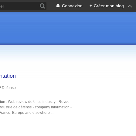
Connexion
+
Créer mon blog
ntation
P Defense
tion
: Web review defence industry - Revue
ndustrie de défense - company information -
France, Europe and elsewhere ...