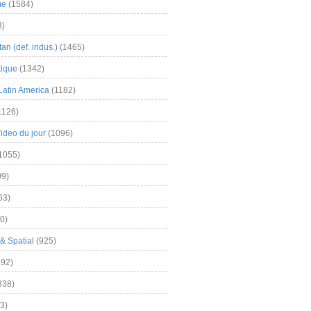
me
(1584)
3)
an (def. indus.)
(1465)
tique
(1342)
Latin America
(1182)
1126)
Video du jour
(1096)
1055)
9)
63)
0)
& Spatial
(925)
92)
838)
3)