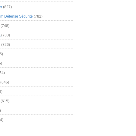
er
(827)
m Défense Sécurité
(782)
(748)
A
(730)
y
(726)
5)
5)
54)
(646)
9)
(615)
)
4)