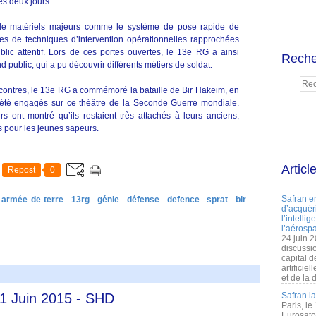
es deux jours.
 de matériels majeurs comme le système de pose rapide de
es de techniques d’intervention opérationnelles rapprochées
ic attentif. Lors de ces portes ouvertes, le 13e RG a ainsi
Reche
public, qui a pu découvrir différents métiers de soldat.
ncontres, le 13e RG a commémoré la bataille de Bir Hakeim, en
été engagés sur ce théâtre de la Seconde Guerre mondiale.
s ont montré qu’ils restaient très attachés à leurs anciens,
 pour les jeunes sapeurs.
Articl
Repost
0
Safran e
armée de terre
13rg
génie
défense
defence
sprat
bir
d’acquéri
l’intelli
l’aérospa
24 juin 
discussi
capital d
artificie
et de la 
11 Juin 2015 - SHD
Safran l
Paris, le
Eurosato