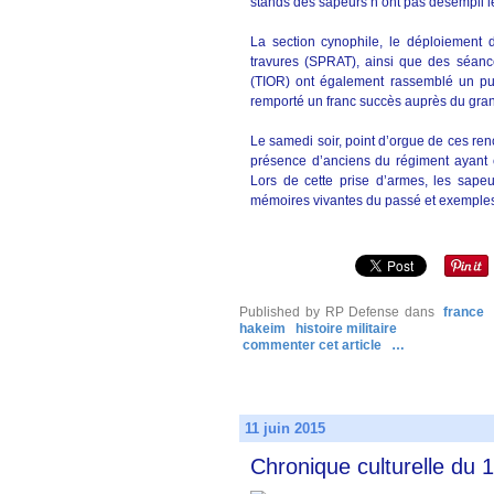
stands des sapeurs n’ont pas désempli l
La section cynophile, le déploiement
travures (SPRAT), ainsi que des séanc
(TIOR) ont également rassemblé un publ
remporté un franc succès auprès du grand 
Le samedi soir, point d’orgue de ces re
présence d’anciens du régiment ayant 
Lors de cette prise d’armes, les sapeur
mémoires vivantes du passé et exemples
Published by RP Defense
dans
france
hakeim
histoire militaire
commenter cet article
…
11 juin 2015
Chronique culturelle du 