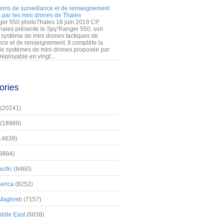
ions de surveillance et de renseignement
 par les mini drones de Thales
er 550 photoThales 18 juin 2019 CP
hales présente le Spy’Ranger 550, son
système de mini drones tactiques de
nce et de renseignement. Il complète la
 systèmes de mini drones proposée par
éployable en vingt...
ories
(20241)
(18989)
14639)
9884)
cific
(8460)
erica
(8252)
 Maghreb
(7157)
iddle East
(6838)