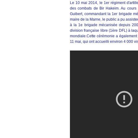
Le 10 mai 2014, le 1er régiment d'arti
des combats de Bir Hakeim. Au cours 
Guibert, commandant la 1er brigade mé
maire de la Marne, le public a pu assis
à la 1e brigade mécanisée depuis 2009
division française libre (1ère DFL) à la
mondiale.Cette cérémonie a également 
11 mai, qui ont accueilli environ 4 000 