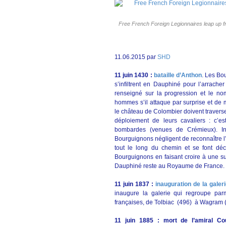
Free French Foreign Legionnaires leap up f
11.06.2015 par
SHD
11 juin 1430 :
bataille d’Anthon
. Les Bo
s’infiltrent en Dauphiné pour l’arrac
renseigné sur la progression et le no
hommes s’il attaque par surprise et de
le château de Colombier doivent traverse
déploiement de leurs cavaliers : c’
bombardes (venues de Crémieux). Ins
Bourguignons négligent de reconnaître l
tout le long du chemin et se font dé
Bourguignons en faisant croire à une su
Dauphiné reste au Royaume de France.
11 juin 1837 :
inauguration de la galeri
inaugure la galerie qui regroupe parm
françaises, de Tolbiac (496) à Wagram 
11 juin 1885 : mort de l’amiral Co