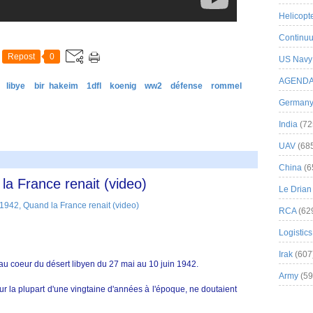
Helicopt
Continuu
Repost
0
US Navy
AGEND
libye
bir hakeim
1dfl
koenig
ww2
défense
rommel
German
India
(72
UAV
(68
China
(6
a France renait (video)
Le Drian
RCA
(62
Logistics
Irak
(607
 au coeur du désert libyen du 27 mai au 10 juin 1942.
Army
(59
ur la plupart d'une vingtaine d'années à l'époque, ne doutaient