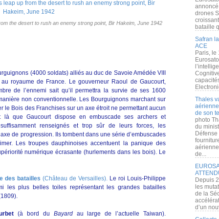
annoncé l
drones S
croissan
rom the desert to rush an enemy strong point, Bir Hakeim, June 1942
bataille q
Safran la
ACE
Paris, le
Eurosato
l’intelli
urguignons (4000 soldats) alliés au duc de Savoie Amédée VIII
Cognitive
capacité
her au royaume de France. Le gouverneur Raoul de Gaucourt,
Electroni
mbre de l’ennemi sait qu’il permettra la survie de ses 1600
 manière non conventionnelle. Les Bourguignons marchant sur
Thales v
aérienne 
r le Bois des Franchises sur un axe étroit ne permettant aucun
de son te
est là que Gaucourt dispose en embuscade ses archers et
photo Th
uffisamment renseignés et trop sûr de leurs forces, les
du minist
Défense 
’axe de progression. Ils tombent dans une série d’embuscades
fournitu
cimer. Les troupes dauphinoises accentuent la panique des
aérienne
périorité numérique écrasante (hurlements dans les bois). Le
de...
EUROSAT
ATTEND
e des batailles
(Château de Versailles).
Le roi Louis-Philippe
Depuis 2
les muta
i les plus belles toiles représentant les grandes batailles
de la Sé
(1809).
accélérat
d’un nouv
urbet
(à bord du
Bayard
au large de l’actuelle Taiwan).