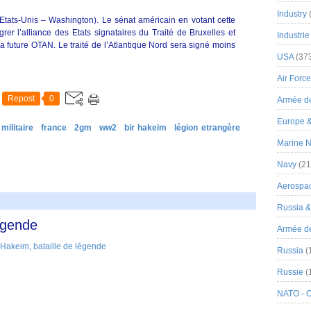
Industry
Etats-Unis – Washington). Le sénat américain en votant cette
rer l’alliance des Etats signataires du Traité de Bruxelles et
Industrie
a future OTAN. Le traité de l’Atlantique Nord sera signé moins
USA
(37
Air Force
Repost
0
Armée de
Europe 
 militaire
france
2gm
ww2
bir hakeim
légion etrangère
Marine N
Navy
(21
Aerospa
Russia 
légende
Armée de 
Russia
(
Russie
(
NATO - 