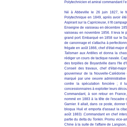
Polytechnicien et amiral commandant l’e
Né à Abbeville le 26 juin 1827, le f
Polytechnique en 1849, après avoir été
Aspirant sur la
Capricieuse
, il fit camp
Enseigne de vaisseau en décembre 1852, 
vaisseau en novembre 1856. ll leva le p
grand port. Embarqué en 1858 sur le Su
de canonnage et s'attacha à perfectionner
frégate en août 1866, chef d'état-major
Talisman
aux Antilles et donna la chas
rédiger un cours de tactique navale. Ca
des torpilles de Boyardville dans l'Ile
Conseil des travaux, chef d'état-majo
gouverneur de la Nouvelle-Calédonie
marqué par une oeuvre administrative im
contre la spéculation foncière ; il l
concessionnaires à exploiter leurs découv
Commandant, à son retour en France, u
nommé en 1883 à la tête de l'escadre d
Garnier. Il allait, dans ce poste, donn
bloqua Hué et emporta d'assaut la citad
août 1883) .Commandant en chef interar
partie du delta du Tonkin. Promu vice-am
Chine à la suite de l'affaire de Langson,