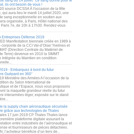
de sang du 14 juillet : Le sang donné pour le
é, ils ont besoin de vous !
20 source DCSSA À l'occasion de la fête
, qui aura lieu le mardi 14 juillet 2020, une
 de sang exceptionnelle en soutien aux
era organisée, à Paris, Hôtel national des
s Paris 7e, de 10h à 17h30. Rendez-vous
.
 Entreprises Défense 2019
FED Manifestation biennale créée en 1989 à
ive conjointe de la CCI Val-d’Oise/ Yvelines et
MAT (Direction Centrale du Matériel de
de Terre) devenue en 2010 la SIMMT
e Intégrée du Maintien en condition
nelle...
2019 - Embarquez à bord du futur
ère Guépard en 360°
19 Ministère des Armées A l’occasion de la
ition du Salon International de
utique et de l’Espace, nous vous proposons
rir la maquette grandeur réelle du futur
ère interarmées léger, exposée sur le stand
ère...
 de la supply chain aéronautique sécurisée
re grâce aux technologies de Thales
ales 17 juin 2019 CP Thales Thales lance
première plateforme digitale assurant la
elation entre industriels de l’aéronautique et
fense et fournisseurs de pièces détachées.
, l’acheteur bénéficie d’un tiers de...