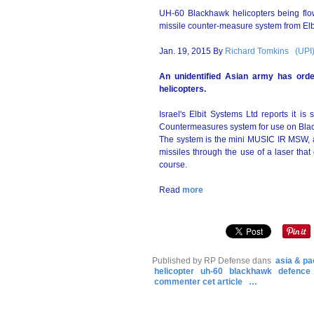
UH-60 Blackhawk helicopters being flow
missile counter-measure system from Elb
Jan. 19, 2015 By
Richard Tomkins (UPI
An unidentified Asian army has ord
helicopters.
Israel's Elbit Systems Ltd reports it i
Countermeasures system for use on Blac
The system is the mini MUSIC IR MSW, a 
missiles through the use of a laser that 
course.
Read
more
Published by RP Defense
dans
asia & pa
helicopter
uh-60
blackhawk
defence
commenter cet article
…