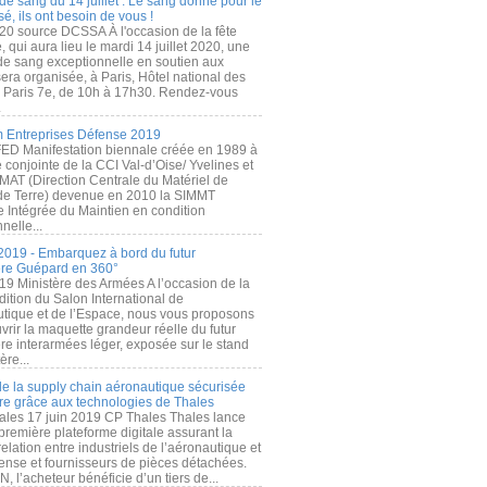
de sang du 14 juillet : Le sang donné pour le
é, ils ont besoin de vous !
20 source DCSSA À l'occasion de la fête
, qui aura lieu le mardi 14 juillet 2020, une
 de sang exceptionnelle en soutien aux
era organisée, à Paris, Hôtel national des
s Paris 7e, de 10h à 17h30. Rendez-vous
.
 Entreprises Défense 2019
FED Manifestation biennale créée en 1989 à
ive conjointe de la CCI Val-d’Oise/ Yvelines et
MAT (Direction Centrale du Matériel de
de Terre) devenue en 2010 la SIMMT
e Intégrée du Maintien en condition
nelle...
2019 - Embarquez à bord du futur
ère Guépard en 360°
19 Ministère des Armées A l’occasion de la
ition du Salon International de
utique et de l’Espace, nous vous proposons
rir la maquette grandeur réelle du futur
ère interarmées léger, exposée sur le stand
ère...
 de la supply chain aéronautique sécurisée
re grâce aux technologies de Thales
ales 17 juin 2019 CP Thales Thales lance
première plateforme digitale assurant la
elation entre industriels de l’aéronautique et
fense et fournisseurs de pièces détachées.
, l’acheteur bénéficie d’un tiers de...