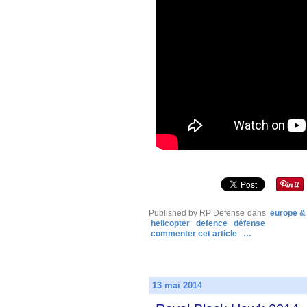
Published by RP Defense
dans
europe &
helicopter
defence
défense
commenter cet article
…
13 mai 2014