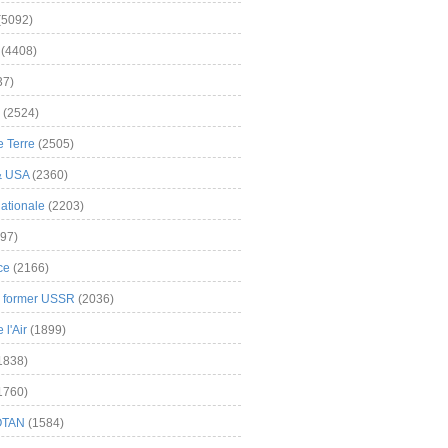
(5092)
(4408)
37)
(2524)
 Terre
(2505)
& USA
(2360)
ationale
(2203)
97)
ce
(2166)
& former USSR
(2036)
l'Air
(1899)
1838)
1760)
OTAN
(1584)