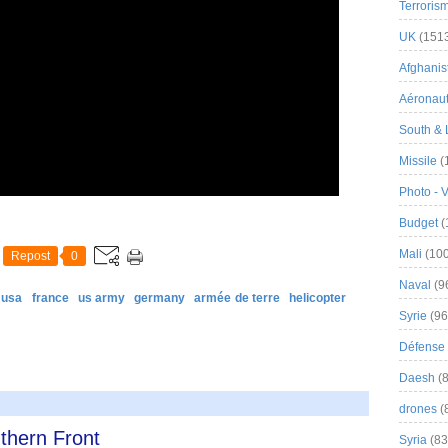
Terroris
UK
(151
Afghanist
Aéronau
South & 
Missile
(
Photo - 
Budget
(
Mali
(100
Repost
0
Naval
(9
 usa
france
us army
germany
armée de terre
helicopter
Syrie
(96
Défense 
Daesh
(8
drones
(
thern Front
Syria
(83