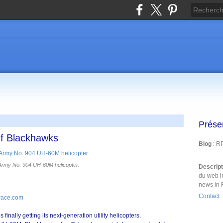
Prése
Of Blackhawks
Blog
: R
Army No. 904 UH-60M helicopter.
Descrip
du web i
news in 
Contact
race.com
 finally getting its next-generation utility helicopters.