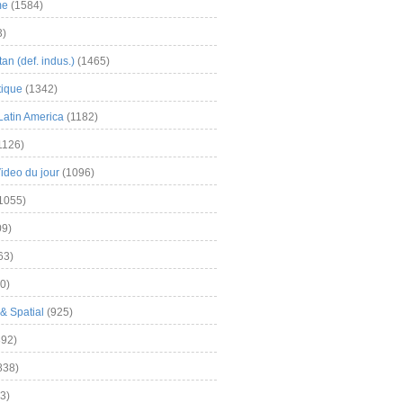
me
(1584)
3)
an (def. indus.)
(1465)
tique
(1342)
Latin America
(1182)
1126)
Video du jour
(1096)
1055)
9)
63)
0)
& Spatial
(925)
92)
838)
3)