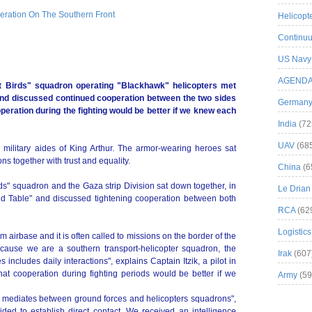
Helicopt
Continuu
US Navy
AGEND
t Birds" squadron operating "Blackhawk" helicopters met
 and discussed continued cooperation between the two sides
German
operation during the fighting would be better if we knew each
India
(72
UAV
(68
military aides of King Arthur. The armor-wearing heroes sat
s together with trust and equality.
China
(6
ds" squadron and the Gaza strip Division sat down together, in
Le Drian
und Table" and discussed tightening cooperation between both
RCA
(62
Logistics
m airbase and it is often called to missions on the border of the
ecause we are a southern transport-helicopter squadron, the
Irak
(607
 includes daily interactions", explains Captain Itzik, a pilot in
hat cooperation during fighting periods would be better if we
Army
(59
AF mediates between ground forces and helicopters squadrons",
cided to establish direct contact. We received an intelligence