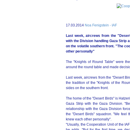
17.03.2014
Noa Fenigstein - IAF
Last week, aircrews from the "Deser
with the Division handling Gaza Strip
on the volatile southern front. "The co
other personally"
The "Knights of Round Table" were the 
around the round table and made decision
Last week, aircrews from the "Desert Bir
the tradition of the "Knights of the Ro
sides on the southern front.
The home of the "Desert Birds" is Hatzeri
Gaza Strip with the Gaza Division. "B
relationship with the Gaza Division forces
the "Desert Birds" squadron. "We feel t
knew each other personally".
"Usually, the Cooperation Unit of the I
he adds. "But for the first time, we de