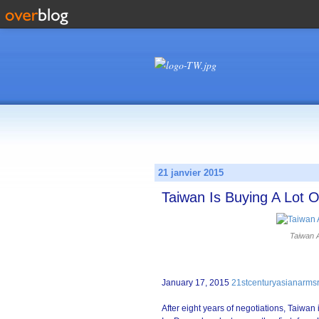
21 janvier 2015
Taiwan Is Buying A Lot 
Taiwan 
January 17, 2015
21stcenturyasianarms
After eight years of negotiations, Taiwan is