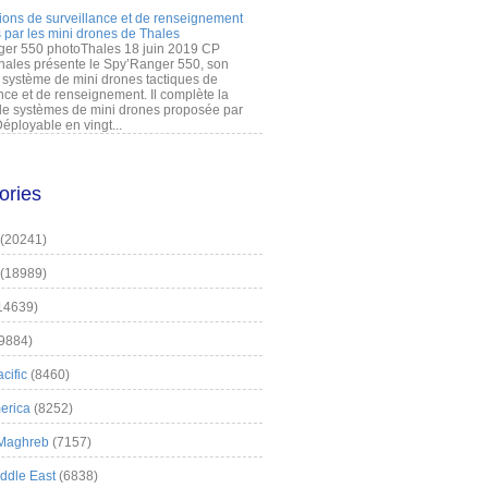
ions de surveillance et de renseignement
 par les mini drones de Thales
er 550 photoThales 18 juin 2019 CP
hales présente le Spy’Ranger 550, son
système de mini drones tactiques de
nce et de renseignement. Il complète la
 systèmes de mini drones proposée par
éployable en vingt...
ories
(20241)
(18989)
14639)
9884)
cific
(8460)
erica
(8252)
 Maghreb
(7157)
iddle East
(6838)