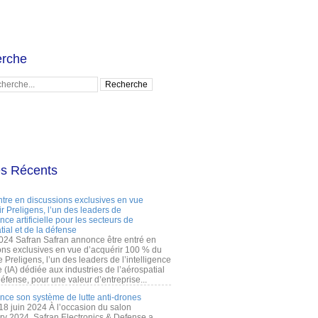
rche
es Récents
ntre en discussions exclusives en vue
r Preligens, l’un des leaders de
gence artificielle pour les secteurs de
tial et de la défense
2024 Safran Safran annonce être entré en
ons exclusives en vue d’acquérir 100 % du
e Preligens, l’un des leaders de l’intelligence
lle (IA) dédiée aux industries de l’aérospatial
défense, pour une valeur d’entreprise...
ance son système de lutte anti-drones
 18 juin 2024 À l’occasion du salon
ry 2024, Safran Electronics & Defense a