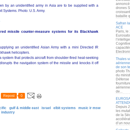
annoncé l
n by an unidentified army in Asia are to be supplied with a
drones S
it Systems. Photo: U.S. Army.
croissan
bataille q
)
Safran la
ACE
Paris, le
ered missile counter-measure systems for its Blackhawk
Eurosato
l’intelli
Cognitive
s supplying an unidentified Asian Army with a mini Directed IR
capacité
Electroni
khawk helicopters.
system that protects aircraft from shoulder-fired heat-seeking
Thales v
disrupts the navigation system of the missile and knocks it off
aérienne 
de son te
photo Th
du minist
Défense 
fournitu
aérienne
de...
Repost
0
EUROSAT
ATTEND
Depuis 2
cific
gulf & middle east
israel
elbit systems
music ir msw
les muta
industry
de la Sé
accélérat
d’un nouv