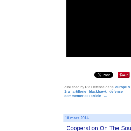
Published by RP Defense
dans
europe &
1ra
artillerie
blackhawk
défense
commenter cet article
…
18 mars 2014
Cooperation On The Sou