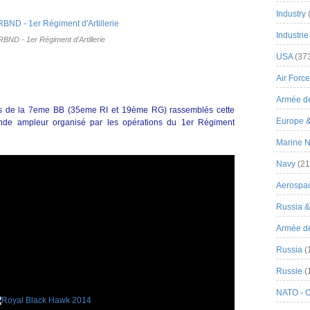
Industry
Industrie
RBND - 1er Régiment d'Artillerie
USA
(37
Air Force
Armée de
ts de la 7eme BB (35eme RI et 19ème RG) rassemblés cette
Europe 
de ampleur organisé par les opérations du 1er Régiment
Marine N
Navy
(21
Aerospa
Russia 
Armée de 
Russia
(
Russie
(
NATO - 