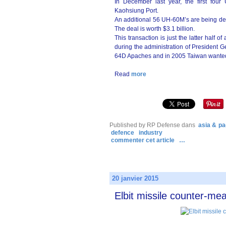
In December last year, the first four
Kaohsiung Port.
An additional 56 UH-60M’s are being de
The deal is worth $3.1 billion.
This transaction is just the latter half 
during the administration of President G
64D Apaches and in 2005 Taiwan wanted “pr
Read
more
Published by RP Defense
dans
asia & pa
defence
industry
commenter cet article
…
20 janvier 2015
Elbit missile counter-me