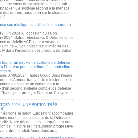
e lancement de sa solution de lutte anti-
kyjacker. Ce système répond à la menace
te des drones, aussi bien sur le champ de
u’à...
nce son intelligence artificielle embarquée
 19 juin 2024 À l’occasion du salon
ry 2024, Safran Electronics & Defense lance
gence artificielle ACE, pour « Advanced
 Engine ». Son objectif est d’intégrer des
s IA dans l’ensemble des produits de Safran
cs...
a fournir un deuxième système de défense
à l’Ukraine pour contribuer à la protection
rritoire
ales 07/06/2024 Thales Group Sous l’égide
ère des Armées français, le ministère de la
ukrainien a signé un contrat pour la
re d’un second système complet de défense
 Thales pour protéger l’Ukraine. Ce système
ORY 2024 : UNE ÉDITION TRÈS
UE
7 éditions, le salon Eurosatory accompagne
tions mondiales du secteur de la Défense et
curité. Notre décennie est marquée par une
ion de l’histoire et l’instauration progressive
el ordre mondial. Ainsi, dans un...