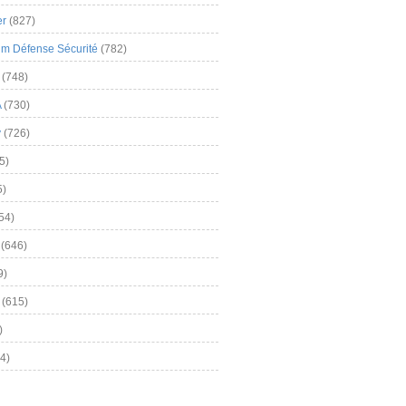
er
(827)
m Défense Sécurité
(782)
(748)
A
(730)
y
(726)
5)
5)
54)
(646)
9)
(615)
)
4)