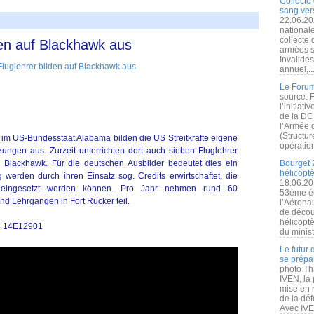
Collecte 
sang vers
22.06.20
nationale
collecte
den auf Blackhawk aus
armées s
Invalide
annuel,..
Le Forum
source: 
l’initiat
de la DC
l’Armée 
(Structur
r im US-Bundesstaat Alabama bilden die US Streitkräfte eigene
opération
ngen aus. Zurzeit unterrichten dort auch sieben Fluglehrer
 Blackhawk. Für die deutschen Ausbilder bedeutet dies ein
Bourget 
hélicopt
 werden durch ihren Einsatz sog. Credits erwirtschaftet, die
18.06.20
r eingesetzt werden können. Pro Jahr nehmen rund 60
53ème éd
 Lehrgängen in Fort Rucker teil.
l’Aérona
de découv
hélicopt
4 14E12901
du minist
Le futur
se prépa
photo Th
IVEN, la 
mise en r
de la dé
Avec IVEN