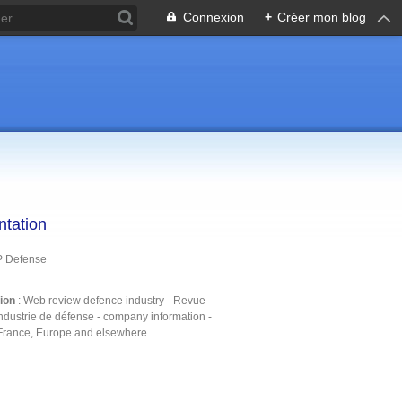
Connexion
+
Créer mon blog
ntation
P Defense
tion
: Web review defence industry - Revue
ndustrie de défense - company information -
France, Europe and elsewhere ...