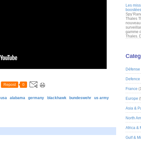
Les miss
boostées
Spy’Rang
Thales T
nouveau 
surveilla
gamme de
Thales. D
Categ
Défense
Defence
Repost
0
France
(
 usa
alabama
germany
blackhawk
bundeswehr
us army
Europe
(
Asia & Pa
North Am
Africa &
Gulf & M