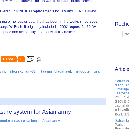
 UH-60M Blackhawks for Taiwan’s special forces arrived in
livered until 2018 as replacements for Taiwan’s UH-1H Hueys.
of a major helicopter deal that has been in the works since 2002
Reche
eorge W. Bush. It originally included a 2002 request for 30 AH-
ice and availability data” for 60 utility helicopters.
Repost
0
Articl
cific
sikorsky
uh-60m
taiwan
blackhawk
helicopter
usa
Safran e
d’acquéri
l’intelli
l’aérospa
24 juin 
discussi
capital d
artificie
asure system for Asian army
et de la 
Safran l
Paris, le
Eurosato