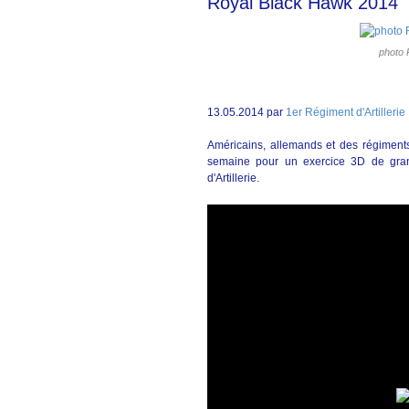
Royal Black Hawk 2014
photo 
13.05.2014 par
1er Régiment d'Artillerie
Américains, allemands et des régimen
semaine pour un exercice 3D de gran
d'Artillerie.