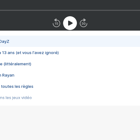
 DayZ
 a 13 ans (et vous l'avez ignoré)
e (littéralement)
im Rayan
 toutes les règles
s les jeux vidéo
us choquant de Rockstar ? - Le scandale BULLY
e plus moche de Steam
du RÊVE tourne au CAUCHEMAR