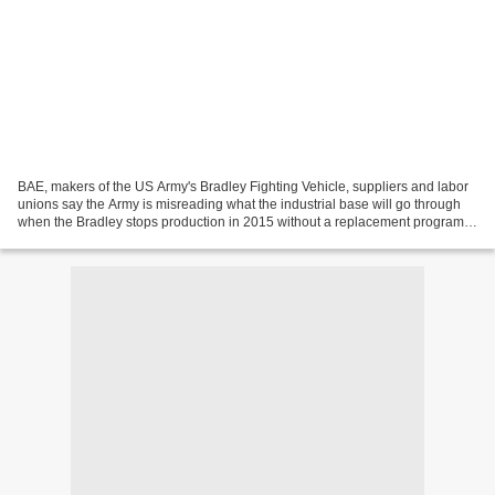
BAE, makers of the US Army's Bradley Fighting Vehicle, suppliers and labor
unions say the Army is misreading what the industrial base will go through
when the Bradley stops production in 2015 without a replacement program.
(US Army) Sep. 23, 2013 By PAUL...