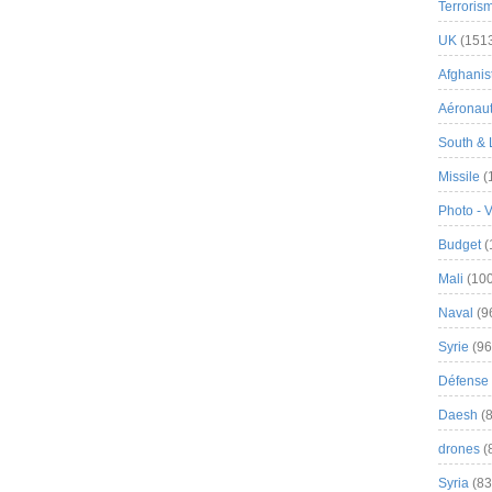
Terroris
UK
(151
Afghanist
Aéronau
South & 
Missile
(
Photo - 
Budget
(
Mali
(100
Naval
(9
Syrie
(96
Défense 
Daesh
(8
drones
(
Syria
(83