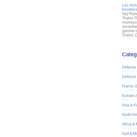
Les miss
boostées
Spy’Rang
Thales T
nouveau 
surveilla
gamme de
Thales. D
Categ
Défense
Defence
France
(
Europe
(
Asia & Pa
North Am
Africa &
Gulf & M