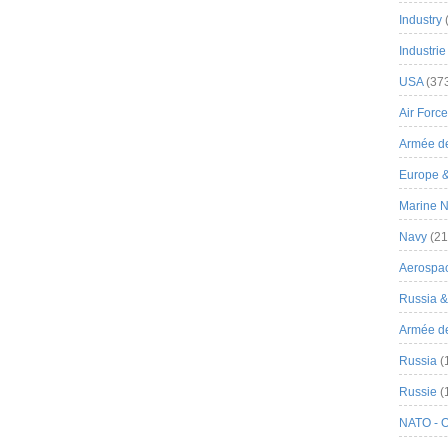
Industry
Industrie
USA
(37
Air Force
Armée de
Europe 
Marine N
Navy
(21
Aerospa
Russia 
Armée de 
Russia
(
Russie
(
NATO - 