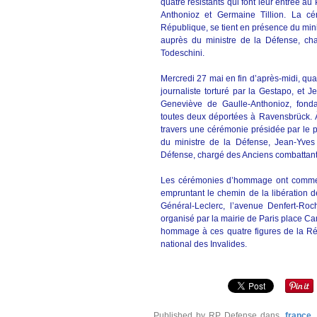
quatre résistants qui font leur entrée a
Anthonioz et Germaine Tillion. La cé
République, se tient en présence du mini
auprès du ministre de la Défense, ch
Todeschini.
Mercredi 27 mai en fin d’après-midi, quat
journaliste torturé par la Gestapo, et J
Geneviève de Gaulle-Anthonioz, fonda
toutes deux déportées à Ravensbrück. 
travers une cérémonie présidée par le 
du ministre de la Défense, Jean-Yves 
Défense, chargé des Anciens combattant
Les cérémonies d’hommage ont commenc
empruntant le chemin de la libération de
Général-Leclerc, l’avenue Denfert-R
organisé par la mairie de Paris place Cam
hommage à ces quatre figures de la Rési
national des Invalides.
Published by RP Defense
dans
france