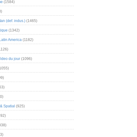
me
(1584)
3)
an (def. indus.)
(1465)
tique
(1342)
Latin America
(1182)
1126)
Video du jour
(1096)
1055)
9)
63)
0)
& Spatial
(925)
92)
838)
3)