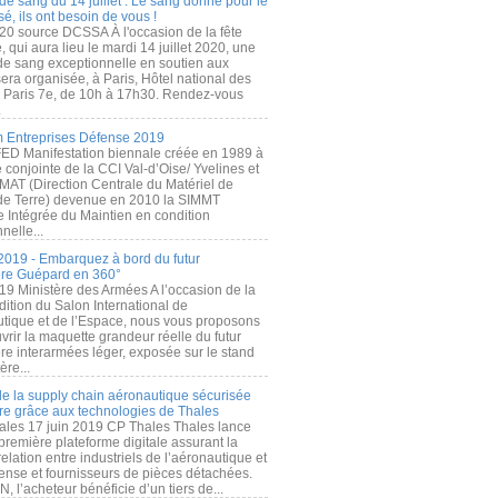
de sang du 14 juillet : Le sang donné pour le
é, ils ont besoin de vous !
20 source DCSSA À l'occasion de la fête
, qui aura lieu le mardi 14 juillet 2020, une
 de sang exceptionnelle en soutien aux
era organisée, à Paris, Hôtel national des
s Paris 7e, de 10h à 17h30. Rendez-vous
.
 Entreprises Défense 2019
FED Manifestation biennale créée en 1989 à
ive conjointe de la CCI Val-d’Oise/ Yvelines et
MAT (Direction Centrale du Matériel de
de Terre) devenue en 2010 la SIMMT
e Intégrée du Maintien en condition
nelle...
2019 - Embarquez à bord du futur
ère Guépard en 360°
19 Ministère des Armées A l’occasion de la
ition du Salon International de
utique et de l’Espace, nous vous proposons
rir la maquette grandeur réelle du futur
ère interarmées léger, exposée sur le stand
ère...
 de la supply chain aéronautique sécurisée
re grâce aux technologies de Thales
ales 17 juin 2019 CP Thales Thales lance
première plateforme digitale assurant la
elation entre industriels de l’aéronautique et
fense et fournisseurs de pièces détachées.
, l’acheteur bénéficie d’un tiers de...