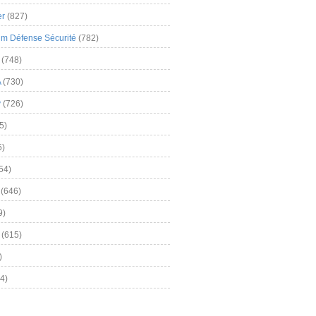
er
(827)
m Défense Sécurité
(782)
(748)
A
(730)
y
(726)
5)
5)
54)
(646)
9)
(615)
)
4)