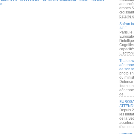
se
annoncé l
drones S
croissan
bataille q
Safran la
ACE
Paris, le
Eurosato
l’intelli
Cognitive
capacité
Electroni
Thales v
aérienne 
de son te
photo Th
du minist
Défense 
fournitu
aérienne
de...
EUROSAT
ATTEND
Depuis 2
les muta
de la Sé
accélérat
d’un nouv