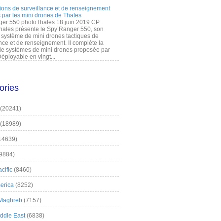
ions de surveillance et de renseignement
 par les mini drones de Thales
er 550 photoThales 18 juin 2019 CP
hales présente le Spy’Ranger 550, son
système de mini drones tactiques de
nce et de renseignement. Il complète la
 systèmes de mini drones proposée par
éployable en vingt...
ories
(20241)
(18989)
14639)
9884)
cific
(8460)
erica
(8252)
 Maghreb
(7157)
iddle East
(6838)