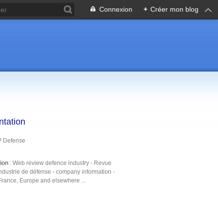
Connexion
+
Créer mon blog
ntation
P Defense
tion
: Web review defence industry - Revue
ndustrie de défense - company information -
France, Europe and elsewhere ...