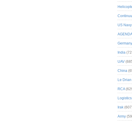
Helicopt
Continuu
US Navy
AGEND
German
India
(72
UAV
(68
China
(6
Le Drian
RCA
(62
Logistics
Irak
(607
Army
(59