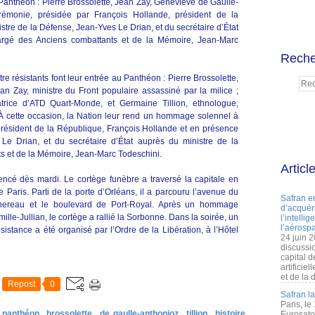
u Panthéon : Pierre Brossolette, Jean Zay, Geneviève de Gaulle-
rémonie, présidée par François Hollande, président de la
stre de la Défense, Jean-Yves Le Drian, et du secrétaire d’État
argé des Anciens combattants et de la Mémoire, Jean-Marc
Reche
re résistants font leur entrée au Panthéon : Pierre Brossolette,
ean Zay, ministre du Front populaire assassiné par la milice ;
trice d’ATD Quart-Monde, et Germaine Tillion, ethnologue,
À cette occasion, la Nation leur rend un hommage solennel à
président de la République, François Hollande et en présence
Le Drian, et du secrétaire d’État auprès du ministre de la
s et de la Mémoire, Jean-Marc Todeschini.
Articl
é dès mardi. Le cortège funèbre a traversé la capitale en
 Paris. Parti de la porte d’Orléans, il a parcouru l’avenue du
Safran e
ochereau et le boulevard de Port-Royal. Après un hommage
d’acquéri
ille-Jullian, le cortège a rallié la Sorbonne. Dans la soirée, un
l’intelli
l’aérospa
stance a été organisé par l’Ordre de la Libération, à l’Hôtel
24 juin 
discussi
capital d
artificie
et de la 
Repost
0
Safran l
Paris, le
panthéon
brossolette
de gaulle-anthonioz
tillion
histoire
Eurosato