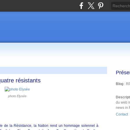
Prése
uatre résistants
Blog
: R
photo Elysée
Descrip
du web i
news in 
Contact
le de la Résistance, la Nation rend un hommage solennel à