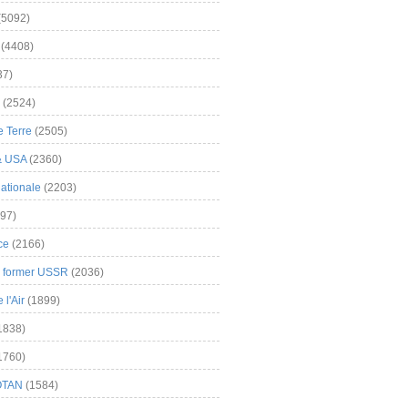
(5092)
(4408)
37)
(2524)
 Terre
(2505)
& USA
(2360)
ationale
(2203)
97)
ce
(2166)
& former USSR
(2036)
l'Air
(1899)
1838)
1760)
OTAN
(1584)