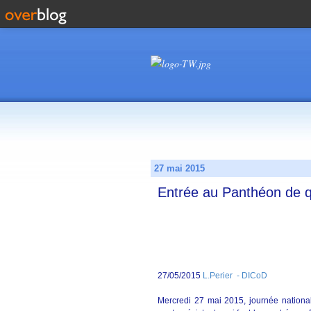
27 mai 2015
Entrée au Panthéon de q
27/05/2015
L.Perier - DICoD
Mercredi 27 mai 2015, journée nationa