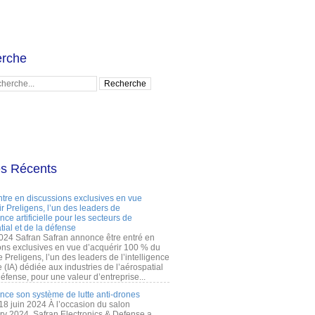
rche
es Récents
ntre en discussions exclusives en vue
r Preligens, l’un des leaders de
gence artificielle pour les secteurs de
tial et de la défense
2024 Safran Safran annonce être entré en
ons exclusives en vue d’acquérir 100 % du
e Preligens, l’un des leaders de l’intelligence
lle (IA) dédiée aux industries de l’aérospatial
défense, pour une valeur d’entreprise...
ance son système de lutte anti-drones
 18 juin 2024 À l’occasion du salon
ry 2024, Safran Electronics & Defense a