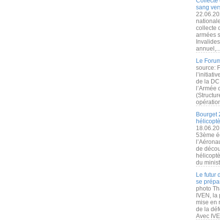
Collecte 
sang vers
22.06.20
nationale
collecte
armées s
Invalide
annuel,..
Le Forum
source: 
l’initiat
de la DC
l’Armée 
(Structur
opération
Bourget 
hélicopt
18.06.20
53ème éd
l’Aérona
de découv
hélicopt
du minist
Le futur
se prépa
photo Th
IVEN, la 
mise en r
de la dé
Avec IVEN