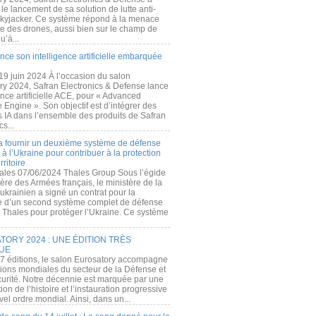
e lancement de sa solution de lutte anti-
kyjacker. Ce système répond à la menace
te des drones, aussi bien sur le champ de
u’à...
nce son intelligence artificielle embarquée
 19 juin 2024 À l’occasion du salon
ry 2024, Safran Electronics & Defense lance
gence artificielle ACE, pour « Advanced
 Engine ». Son objectif est d’intégrer des
s IA dans l’ensemble des produits de Safran
cs...
a fournir un deuxième système de défense
à l’Ukraine pour contribuer à la protection
rritoire
ales 07/06/2024 Thales Group Sous l’égide
ère des Armées français, le ministère de la
ukrainien a signé un contrat pour la
re d’un second système complet de défense
 Thales pour protéger l’Ukraine. Ce système
ORY 2024 : UNE ÉDITION TRÈS
UE
7 éditions, le salon Eurosatory accompagne
tions mondiales du secteur de la Défense et
curité. Notre décennie est marquée par une
ion de l’histoire et l’instauration progressive
el ordre mondial. Ainsi, dans un...