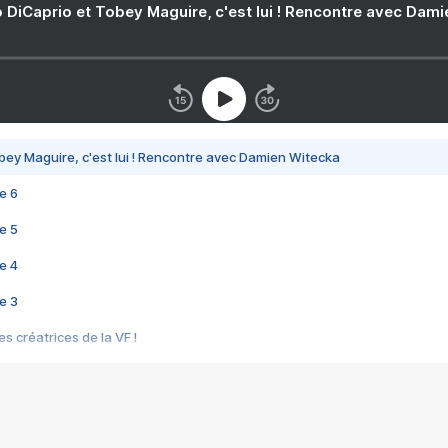
 DiCaprio et Tobey Maguire, c'est lui ! Rencontre avec Dam
bey Maguire, c'est lui ! Rencontre avec Damien Witecka
e 6
e 5
e 4
e 3
s créatrices de la VF !
e 2
e 1
e Mektoub My Love arrive enfin ! Rencontre avec Shaïn Boumedine et Sal