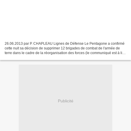
26.06.2013 par P. CHAPLEAU Lignes de Défense Le Pentagone a confirmé
cette nuit sa décision de supprimer 12 brigades de combat de l'armée de
terre dans le cadre de la réorganisation des forces (le communiqué est à lire
ici ). L'US Army va passer de 570...
Publicité