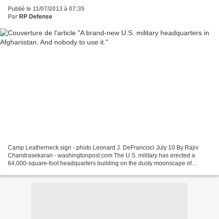
Publié le 11/07/2013 à 07:35
Par
RP Defense
Camp Leatherneck sign - photo Leonard J. DeFrancisci July 10 By Rajiv
Chandrasekaran - washingtonpost.com The U.S. military has erected a
64,000-square-foot headquarters building on the dusty moonscape of
southwestern Afghanistan that comes with all the...