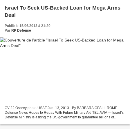
Israel To Seek US-Backed Loan for Mega Arms
Deal
Publié le 15/06/2013 à 21:20
Par
RP Defense
CV 22 Osprey photo USAF Jun. 13, 2013 - By BARBARA OPALL-ROME –
Defense News Hopes to Repay With Future Military Aid TEL AVIV — Israel’s
Defense Ministry is asking the US government to guarantee billions of
dollars in low-interest bridge loans for a Pentagon-proposed...