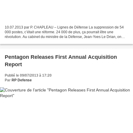
10.07.2013 par P. CHAPLEAU – Lignes de Défense La suppression de 54
000 postes, c’était une réforme. 24 000 de plus, ça pourrait être une
révolution. Au cabinet du ministre de la Défense, Jean-Yves Le Drian, on
préfère parler d’"évolutions" et de "rapide...
Pentagon Releases First Annual Acquisition
Report
Publié le 09/07/2013 à 17:20
Par
RP Defense