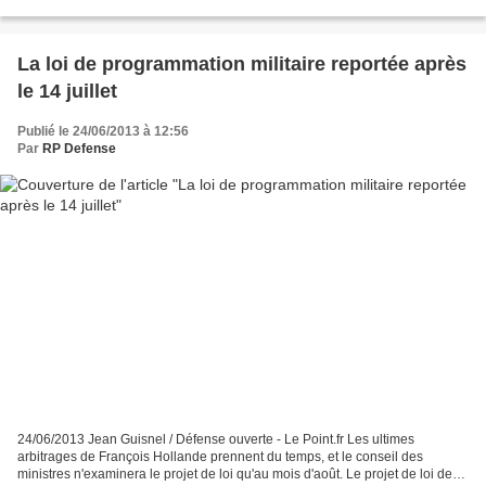
JeanPatrickGaviard - Express...
La loi de programmation militaire reportée après
le 14 juillet
Publié le 24/06/2013 à 12:56
Par
RP Defense
24/06/2013 Jean Guisnel / Défense ouverte - Le Point.fr Les ultimes
arbitrages de François Hollande prennent du temps, et le conseil des
ministres n'examinera le projet de loi qu'au mois d'août. Le projet de loi de