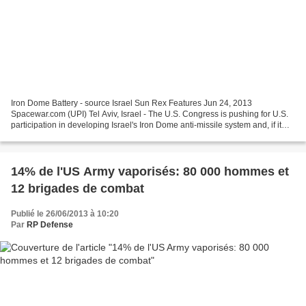
Iron Dome Battery - source Israel Sun Rex Features Jun 24, 2013
Spacewar.com (UPI) Tel Aviv, Israel - The U.S. Congress is pushing for U.S.
participation in developing Israel's Iron Dome anti-missile system and, if it
succeeds, make the Americans partners...
14% de l'US Army vaporisés: 80 000 hommes et
12 brigades de combat
Publié le 26/06/2013 à 10:20
Par
RP Defense