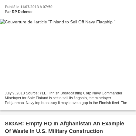
Publié le 11/07/2013 à 07:50
Par
RP Defense
July 9, 2013 Source: YLE Finnish Broadcasting Corp Navy Commander:
Minelayer for Sale Finland is set to sell its flagship, the minelayer
Pohjanmaa. Navy top brass say it may leave a gap in the Finnish fleet. The
navy’s commander-in-chief, Rear Admiral...
SIGAR: Empty HQ In Afghanistan An Example
Of Waste In U.S. Military Construction