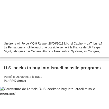
Un drone Air Force MQ-9 Reaper 28/06/2013 Michel Cabirol – LaTribune.fr
Le Pentagone a notifié jeudi une possible vente à la France de 16 Reaper
MQ-9, fabriqués par General Atomics Aeronautical Systems, au Congrès, qui
doit donner son feu vert à l'opération....
U.S. seeks to buy into Israeli missile programs
Publié le 26/06/2013 à 15:30
Par
RP Defense