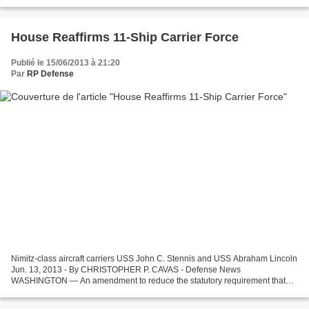
Department of Defense’s (DoD) acquisition corps....
House Reaffirms 11-Ship Carrier Force
Publié le 15/06/2013 à 21:20
Par
RP Defense
Nimitz-class aircraft carriers USS John C. Stennis and USS Abraham Lincoln
Jun. 13, 2013 - By CHRISTOPHER P. CAVAS - Defense News
WASHINGTON — An amendment to reduce the statutory requirement that
the US Navy keep 11 aircraft carriers in service was defeated...