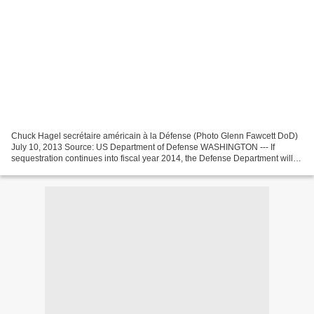
Chuck Hagel secrétaire américain à la Défense (Photo Glenn Fawcett DoD)
July 10, 2013 Source: US Department of Defense WASHINGTON --- If
sequestration continues into fiscal year 2014, the Defense Department will
be forced to consider involuntary reductions-in-force...