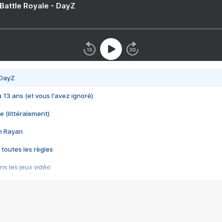
 Battle Royale - DayZ
 DayZ
 a 13 ans (et vous l'avez ignoré)
e (littéralement)
im Rayan
 toutes les règles
s les jeux vidéo
us choquant de Rockstar ? - Le scandale BULLY
e plus moche de Steam
du RÊVE tourne au CAUCHEMAR