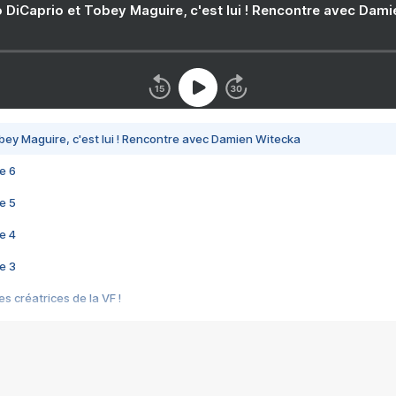
 DiCaprio et Tobey Maguire, c'est lui ! Rencontre avec Dam
bey Maguire, c'est lui ! Rencontre avec Damien Witecka
e 6
e 5
e 4
e 3
s créatrices de la VF !
e 2
e 1
e Mektoub My Love arrive enfin ! Rencontre avec Shaïn Boumedine et Sal