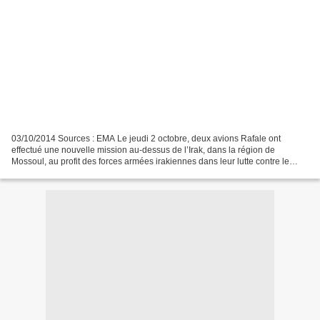
03/10/2014 Sources : EMA Le jeudi 2 octobre, deux avions Rafale ont
effectué une nouvelle mission au-dessus de l’Irak, dans la région de
Mossoul, au profit des forces armées irakiennes dans leur lutte contre le
groupe terroriste Daech. Il s’agissait de...