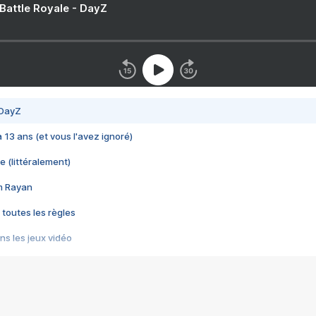
 Battle Royale - DayZ
 DayZ
 a 13 ans (et vous l'avez ignoré)
e (littéralement)
im Rayan
 toutes les règles
s les jeux vidéo
us choquant de Rockstar ? - Le scandale BULLY
e plus moche de Steam
du RÊVE tourne au CAUCHEMAR