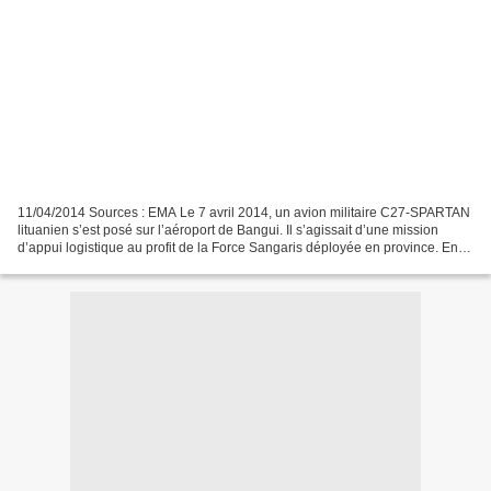
11/04/2014 Sources : EMA Le 7 avril 2014, un avion militaire C27-SPARTAN
lituanien s’est posé sur l’aéroport de Bangui. Il s’agissait d’une mission
d’appui logistique au profit de la Force Sangaris déployée en province. En
moins d’une heure, du fret et...