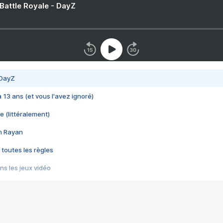
 Battle Royale - DayZ
 DayZ
 a 13 ans (et vous l'avez ignoré)
e (littéralement)
im Rayan
 toutes les règles
s les jeux vidéo
us choquant de Rockstar ? - Le scandale BULLY
e plus moche de Steam
du RÊVE tourne au CAUCHEMAR