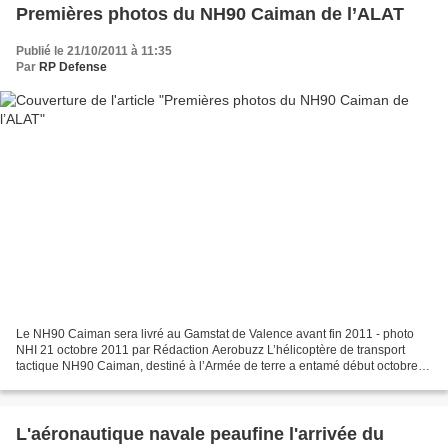
Premières photos du NH90 Caiman de l’ALAT
Publié le 21/10/2011 à 11:35
Par
RP Defense
Le NH90 Caiman sera livré au Gamstat de Valence avant fin 2011 - photo
NHI 21 octobre 2011 par Rédaction Aerobuzz L’hélicoptère de transport
tactique NH90 Caiman, destiné à l’Armée de terre a entamé début octobre
ses premiers vols à partir du site Eurocopter...
L'aéronautique navale peaufine l'arrivée du