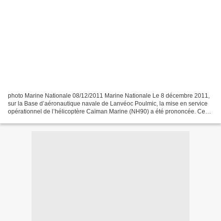
photo Marine Nationale 08/12/2011 Marine Nationale Le 8 décembre 2011,
sur la Base d’aéronautique navale de Lanvéoc Poulmic, la mise en service
opérationnel de l’hélicoptère Caïman Marine (NH90) a été prononcée. Ce
nouvel hélicoptère est désormais en...