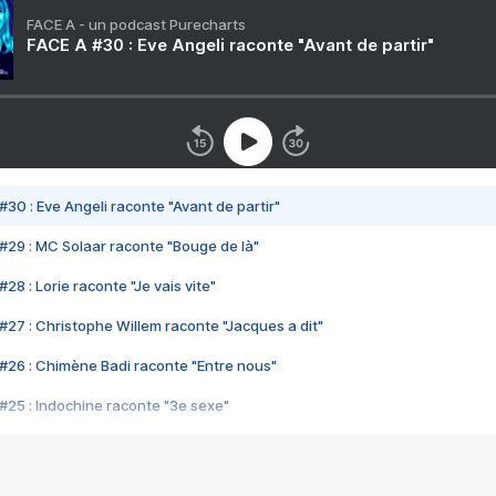
FACE A - un podcast Purecharts
FACE A #30 : Eve Angeli raconte "Avant de partir"
#30 : Eve Angeli raconte "Avant de partir"
#29 : MC Solaar raconte "Bouge de là"
28 : Lorie raconte "Je vais vite"
#27 : Christophe Willem raconte "Jacques a dit"
#26 : Chimène Badi raconte "Entre nous"
#25 : Indochine raconte "3e sexe"
#24 : Zaho raconte "C'est chelou"
#23 : Patrick Bruel raconte "Au café des délices"