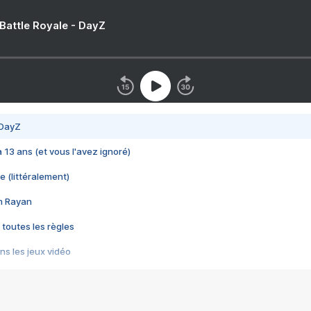
 Battle Royale - DayZ
 DayZ
 a 13 ans (et vous l'avez ignoré)
e (littéralement)
im Rayan
 toutes les règles
s les jeux vidéo
us choquant de Rockstar ? - Le scandale BULLY
e plus moche de Steam