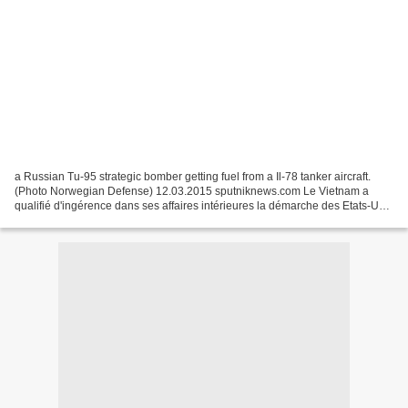
a Russian Tu-95 strategic bomber getting fuel from a Il-78 tanker aircraft.
(Photo Norwegian Defense) 12.03.2015 sputniknews.com Le Vietnam a
qualifié d'ingérence dans ses affaires intérieures la démarche des Etats-Unis
qui ont demandé à Hanoï de fermer...