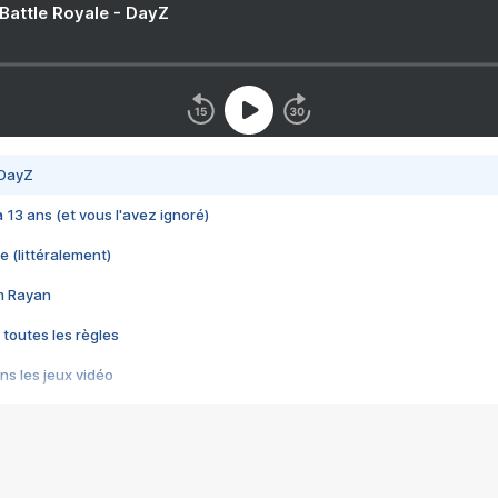
 Battle Royale - DayZ
 DayZ
 a 13 ans (et vous l'avez ignoré)
e (littéralement)
im Rayan
 toutes les règles
s les jeux vidéo
us choquant de Rockstar ? - Le scandale BULLY
e plus moche de Steam
du RÊVE tourne au CAUCHEMAR