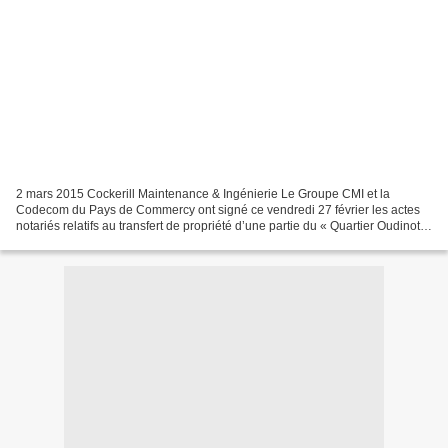
2 mars 2015 Cockerill Maintenance & Ingénierie Le Groupe CMI et la
Codecom du Pays de Commercy ont signé ce vendredi 27 février les actes
notariés relatifs au transfert de propriété d’une partie du « Quartier Oudinot
», la base militaire de Commercy occupée...