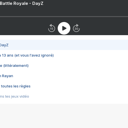
 Battle Royale - DayZ
 DayZ
 a 13 ans (et vous l'avez ignoré)
e (littéralement)
im Rayan
 toutes les règles
s les jeux vidéo
us choquant de Rockstar ? - Le scandale BULLY
e plus moche de Steam
du RÊVE tourne au CAUCHEMAR