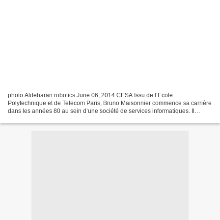
photo Aldebaran robotics June 06, 2014 CESA Issu de l’Ecole
Polytechnique et de Telecom Paris, Bruno Maisonnier commence sa carrière
dans les années 80 au sein d’une société de services informatiques. Il
rejoint en 1986 le groupe Crédit agricole au département...