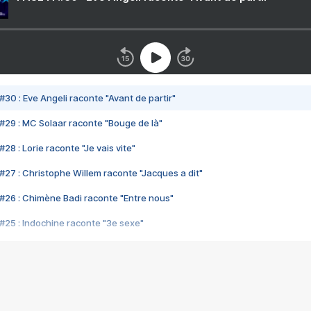
#30 : Eve Angeli raconte "Avant de partir"
#29 : MC Solaar raconte "Bouge de là"
28 : Lorie raconte "Je vais vite"
#27 : Christophe Willem raconte "Jacques a dit"
#26 : Chimène Badi raconte "Entre nous"
#25 : Indochine raconte "3e sexe"
#24 : Zaho raconte "C'est chelou"
#23 : Patrick Bruel raconte "Au café des délices"
#22 : Kyo raconte "Le chemin"