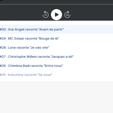
#30 : Eve Angeli raconte "Avant de partir"
#29 : MC Solaar raconte "Bouge de là"
28 : Lorie raconte "Je vais vite"
#27 : Christophe Willem raconte "Jacques a dit"
#26 : Chimène Badi raconte "Entre nous"
#25 : Indochine raconte "3e sexe"
#24 : Zaho raconte "C'est chelou"
#23 : Patrick Bruel raconte "Au café des délices"
#22 : Kyo raconte "Le chemin"
#21 : Nolwenn Leroy raconte "Cassé"