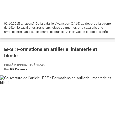
01.10.2015 amazon.fr De la bataille d'Azincourt (1415) au début de la guerre
de 1914, le cavalier est resté l'archétype du guerrier, et la cavalerie une
arme déterminante sur le champ de bataille. A la cavalerie lourde destinée à
enfoncer les lignes ennemies...
EFS : Formations en artillerie, infanterie et
blindé
Publié le 09/10/2015 à 16:45
Par
RP Defense