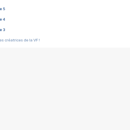
e 5
e 4
e 3
s créatrices de la VF !
e 2
e 1
e Mektoub My Love arrive enfin ! Rencontre avec Shaïn Boumedine et Sal
i : après Toni en famille
elle réalise le bouleversant Dites lui que je l'aime
ais ! Rencontre autour de Vie privée de Rebecca Zlotowski
 de Marguerite, Grave... Rencontre avec Ella Rumpf
 Les Rêveurs, un film intime sur la santé mentale