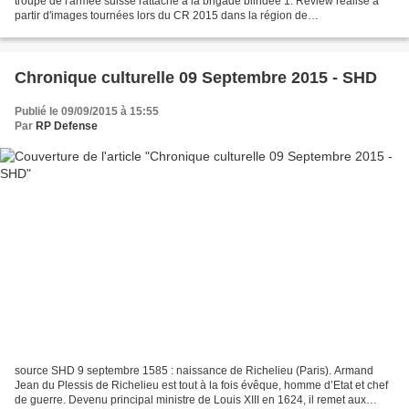
troupe de l'armée suisse rattaché à la brigade blindée 1. Review réalisé à
partir d'images tournées lors du CR 2015 dans la région de
Wichlen/Hinterrhein. The 17th tanks battalion...
Chronique culturelle 09 Septembre 2015 - SHD
Publié le 09/09/2015 à 15:55
Par
RP Defense
source SHD 9 septembre 1585 : naissance de Richelieu (Paris). Armand
Jean du Plessis de Richelieu est tout à la fois évêque, homme d’Etat et chef
de guerre. Devenu principal ministre de Louis XIII en 1624, il remet aux