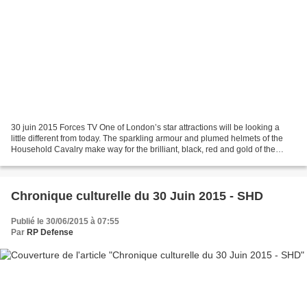
30 juin 2015 Forces TV One of London’s star attractions will be looking a
little different from today. The sparkling armour and plumed helmets of the
Household Cavalry make way for the brilliant, black, red and gold of the
King's Troop Royal Horse Artillery....
Chronique culturelle du 30 Juin 2015 - SHD
Publié le 30/06/2015 à 07:55
Par
RP Defense