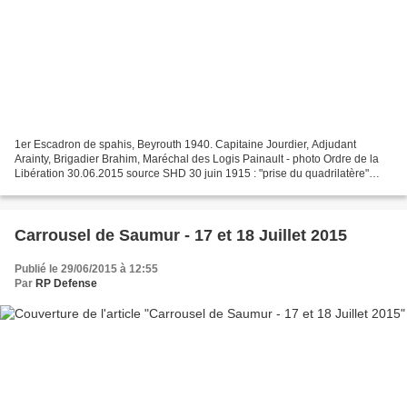
1er Escadron de spahis, Beyrouth 1940. Capitaine Jourdier, Adjudant
Arainty, Brigadier Brahim, Maréchal des Logis Painault - photo Ordre de la
Libération 30.06.2015 source SHD 30 juin 1915 : "prise du quadrilatère"
dans la presqu'île de Gallipoli (Turquie)....
Carrousel de Saumur - 17 et 18 Juillet 2015
Publié le 29/06/2015 à 12:55
Par
RP Defense