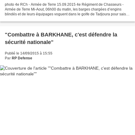
photo 4e RCh - Armée de Terre 15.09.2015 4e Régiment de Chasseurs -
Armée de Terre Mi-Aout, 06h00 du matin, les barges chargées d’engins
blindés et de leurs équipages voguent dans le golfe de Tadjoura pour saisir
la plage d’Arta à Djibouti. Un escadron...
"Combattre à BARKHANE, c'est défendre la
sécurité nationale"
Publié le 14/09/2015 à 15:55
Par
RP Defense