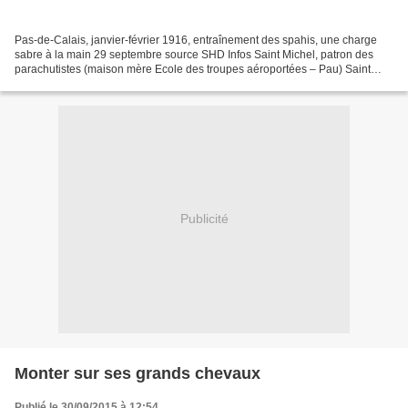
Pas-de-Calais, janvier-février 1916, entraînement des spahis, une charge
sabre à la main 29 septembre source SHD Infos Saint Michel, patron des
parachutistes (maison mère Ecole des troupes aéroportées – Pau) Saint
Gabriel, patron des transmetteurs (maison...
Publicité
Monter sur ses grands chevaux
Publié le 30/09/2015 à 12:54