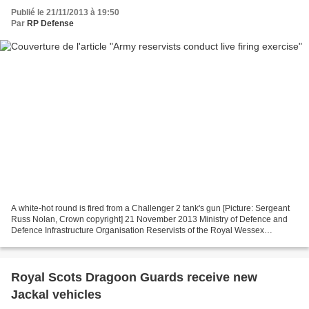
Publié le 21/11/2013 à 19:50
Par
RP Defense
A white-hot round is fired from a Challenger 2 tank's gun [Picture: Sergeant
Russ Nolan, Crown copyright] 21 November 2013 Ministry of Defence and
Defence Infrastructure Organisation Reservists of the Royal Wessex
Yeomanry have trained alongside former...
Royal Scots Dragoon Guards receive new
Jackal vehicles