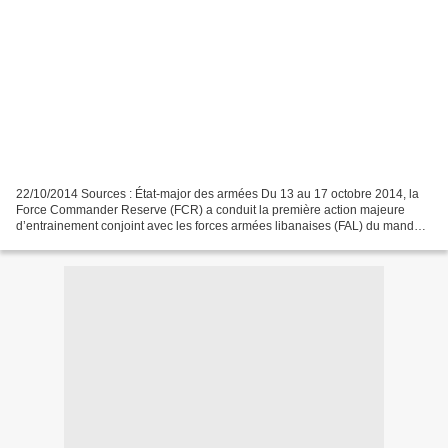
22/10/2014 Sources : État-major des armées Du 13 au 17 octobre 2014, la
Force Commander Reserve (FCR) a conduit la première action majeure
d’entrainement conjoint avec les forces armées libanaises (FAL) du mandat
Daman XXII. Durant une semaine, un peloton...