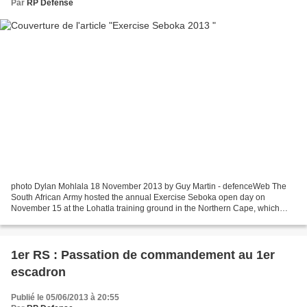
Par
RP Defense
photo Dylan Mohlala 18 November 2013 by Guy Martin - defenceWeb The
South African Army hosted the annual Exercise Seboka open day on
November 15 at the Lohatla training ground in the Northern Cape, which
played host to more than 120 armoured vehicles...
1er RS : Passation de commandement au 1er
escadron
Publié le 05/06/2013 à 20:55