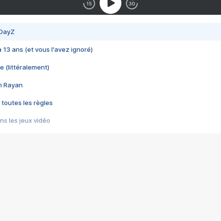
 DayZ
 a 13 ans (et vous l'avez ignoré)
e (littéralement)
im Rayan
 toutes les règles
s les jeux vidéo
us choquant de Rockstar ? - Le scandale BULLY
e plus moche de Steam
du RÊVE tourne au CAUCHEMAR
pendant 8 heures
it… à tort