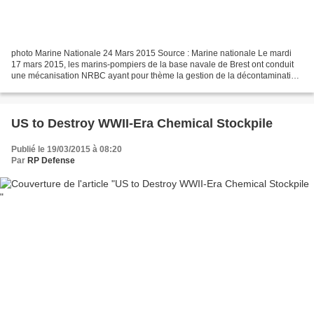
photo Marine Nationale 24 Mars 2015 Source : Marine nationale Le mardi
17 mars 2015, les marins-pompiers de la base navale de Brest ont conduit
une mécanisation NRBC ayant pour thème la gestion de la décontamination
du Remorqueur Portuaire Côtier (RPC)...
US to Destroy WWII-Era Chemical Stockpile
Publié le 19/03/2015 à 08:20
Par
RP Defense