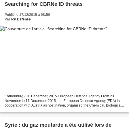
Searching for CBRNe ID threats
Publié le 17/12/2015 à 08:50
Par
RP Defense
Korneuburg - 16 December, 2015 European Defence Agency From 23
November to 11 December 2015, the European Defence Agency (EDA) in
cooperation with Austria as host nation, organised the Chemical, Biological,
Radiological and Nuclear explosives Improvised...
Syrie : du gaz moutarde a été utilisé lors de