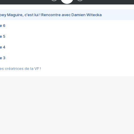
bey Maguire, c'est lui ! Rencontre avec Damien Witecka
e 6
e 5
e 4
e 3
s créatrices de la VF !
e 2
e 1
e Mektoub My Love arrive enfin ! Rencontre avec Shaïn Boumedine et Sal
i : après Toni en famille
elle réalise le bouleversant Dites lui que je l'aime
ais ! Rencontre autour de Vie privée de Rebecca Zlotowski