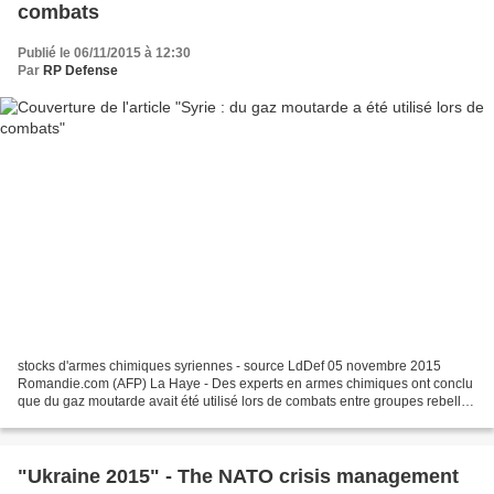
combats
Publié le 06/11/2015 à 12:30
Par
RP Defense
stocks d'armes chimiques syriennes - source LdDef 05 novembre 2015
Romandie.com (AFP) La Haye - Des experts en armes chimiques ont conclu
que du gaz moutarde avait été utilisé lors de combats entre groupes rebelles
en Syrie en août, ont indiqué jeudi...
"Ukraine 2015" - The NATO crisis management