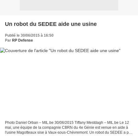
Un robot du SEDEE aide une usine
Publié le 30/06/2015 à 16:50
Par
RP Defense
Photo Daniel Orban – MIL.be 30/06/2015 Tiffany Mestdagh – MIL.be Le 12
mai, une équipe de la compagnie CBRN du 4e Génie est venue en aide à
l'usine Magotteaux sise à Vaux-sous-Chèvremont. Un robot du SEDEE a pu
extraire une source de cobalt 60 et sa tige-guide...