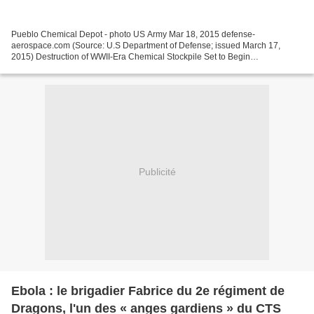
Pueblo Chemical Depot - photo US Army Mar 18, 2015 defense-
aerospace.com (Source: U.S Department of Defense; issued March 17,
2015) Destruction of WWII-Era Chemical Stockpile Set to Begin
WASHINGTON --- The process of destroying the chemical stockpile...
Publicité
Ebola : le brigadier Fabrice du 2e régiment de
Dragons, l'un des « anges gardiens » du CTS