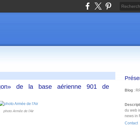
Prése
gon» de la base aérienne 901 de
Blog
: R
Descrip
du web i
photo Armée de l'Air
news in 
Contact