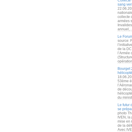
Collecte 
sang vers
22.06.20
nationale
collecte
armées s
Invalide
annuel,..
Le Forum
source: 
l’initiat
de la DC
l’Armée 
(Structur
opération
Bourget 
hélicopt
18.06.20
53ème éd
l’Aérona
de découv
hélicopt
du minist
Le futur
se prépa
photo Th
IVEN, la 
mise en r
de la dé
Avec IVEN