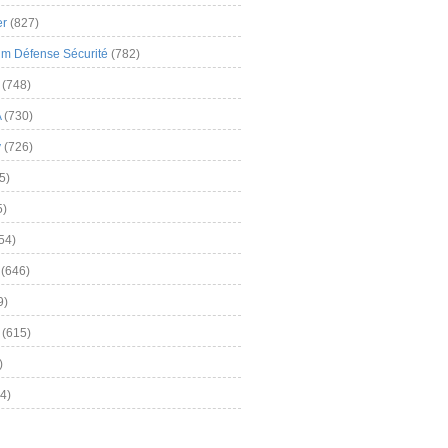
er
(827)
m Défense Sécurité
(782)
(748)
A
(730)
y
(726)
5)
5)
54)
(646)
9)
(615)
)
4)