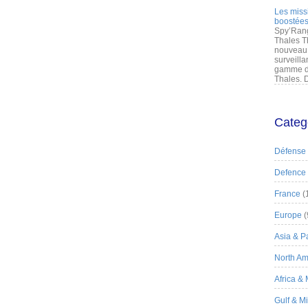
Les miss
boostées
Spy’Rang
Thales T
nouveau 
surveilla
gamme de
Thales. D
Categ
Défense
Defence
France
(
Europe
(
Asia & Pa
North Am
Africa &
Gulf & M