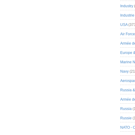
Industry
Industrie
USA
(37
Air Force
Armée de
Europe 
Marine N
Navy
(21
Aerospa
Russia 
Armée de 
Russia
(
Russie
(
NATO - 