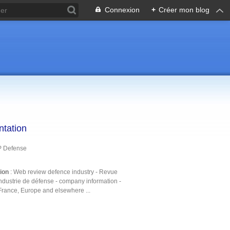
Connexion
+
Créer mon blog
ntation
P Defense
tion
: Web review defence industry - Revue
ndustrie de défense - company information -
France, Europe and elsewhere ...