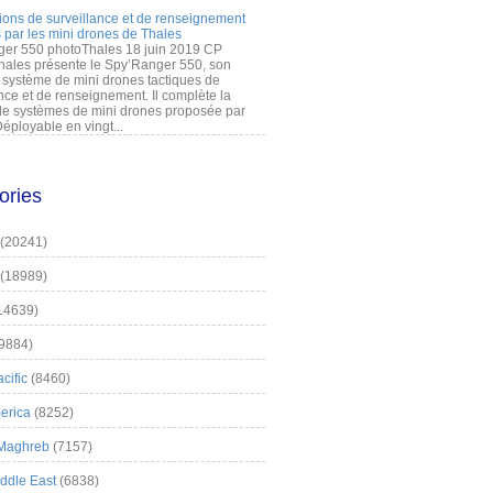
ions de surveillance et de renseignement
 par les mini drones de Thales
er 550 photoThales 18 juin 2019 CP
hales présente le Spy’Ranger 550, son
système de mini drones tactiques de
nce et de renseignement. Il complète la
 systèmes de mini drones proposée par
éployable en vingt...
ories
(20241)
(18989)
14639)
9884)
cific
(8460)
erica
(8252)
 Maghreb
(7157)
iddle East
(6838)