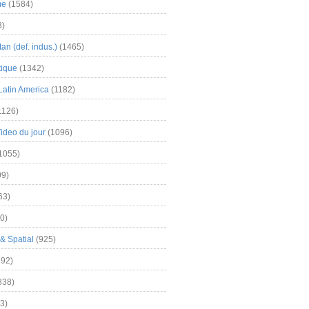
me
(1584)
3)
an (def. indus.)
(1465)
tique
(1342)
Latin America
(1182)
1126)
Video du jour
(1096)
1055)
9)
63)
0)
& Spatial
(925)
92)
838)
3)