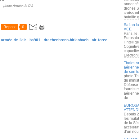
annoncé l
photo Armée de l'Air
drones S
croissan
bataille q
Safran la
Repost
0
ACE
Paris, le
Eurosato
armée de l'air
ba901
drachenbronn-birlenbach
air force
l’intelli
Cognitive
capacité
Electroni
Thales v
aérienne 
de son te
photo Th
du minist
Défense 
fournitu
aérienne
de...
EUROSAT
ATTEND
Depuis 2
les muta
de la Sé
accélérat
d’un nouv