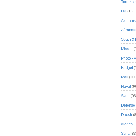
Terroris
UK
(151
Afghanist
Aéronau
South & 
Missile
(
Photo - 
Budget
(
Mali
(100
Naval
(9
Syrie
(96
Défense 
Daesh
(8
drones
(
Syria
(83