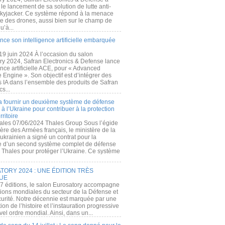
e lancement de sa solution de lutte anti-
kyjacker. Ce système répond à la menace
te des drones, aussi bien sur le champ de
u’à...
nce son intelligence artificielle embarquée
 19 juin 2024 À l’occasion du salon
ry 2024, Safran Electronics & Defense lance
gence artificielle ACE, pour « Advanced
 Engine ». Son objectif est d’intégrer des
s IA dans l’ensemble des produits de Safran
cs...
a fournir un deuxième système de défense
à l’Ukraine pour contribuer à la protection
rritoire
ales 07/06/2024 Thales Group Sous l’égide
ère des Armées français, le ministère de la
ukrainien a signé un contrat pour la
re d’un second système complet de défense
 Thales pour protéger l’Ukraine. Ce système
ORY 2024 : UNE ÉDITION TRÈS
UE
7 éditions, le salon Eurosatory accompagne
tions mondiales du secteur de la Défense et
curité. Notre décennie est marquée par une
ion de l’histoire et l’instauration progressive
el ordre mondial. Ainsi, dans un...