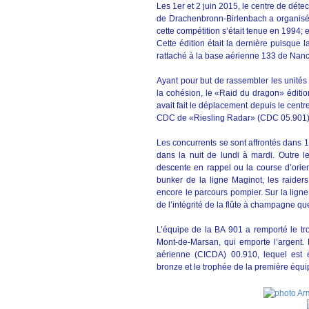
Les 1er et 2 juin 2015, le centre de dét
de Drachenbronn-Birlenbach a organisé 
cette compétition s’était tenue en 1994; 
Cette édition était la dernière puisque
rattaché à la base aérienne 133 de Nan
Ayant pour but de rassembler les unités u
la cohésion, le «Raid du dragon» éditi
avait fait le déplacement depuis le cent
CDC de «Riesling Radar» (CDC 05.901)
Les concurrents se sont affrontés dans 
dans la nuit de lundi à mardi. Outre le
descente en rappel ou la course d’orien
bunker de la ligne Maginot, les raiders
encore le parcours pompier. Sur la ligne
de l’intégrité de la flûte à champagne q
L’équipe de la BA 901 a remporté le t
Mont-de-Marsan, qui emporte l’argent. L
aérienne (CICDA) 00.910, lequel est
bronze et le trophée de la première équi