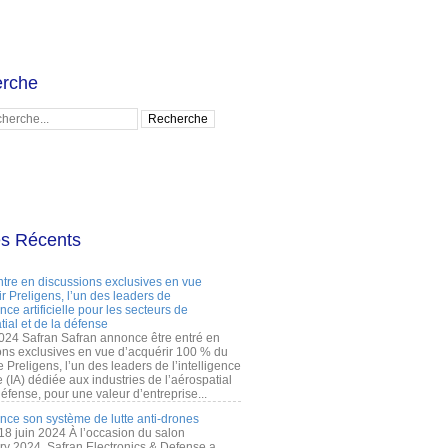
rche
es Récents
ntre en discussions exclusives en vue
r Preligens, l’un des leaders de
gence artificielle pour les secteurs de
tial et de la défense
2024 Safran Safran annonce être entré en
ons exclusives en vue d’acquérir 100 % du
e Preligens, l’un des leaders de l’intelligence
lle (IA) dédiée aux industries de l’aérospatial
défense, pour une valeur d’entreprise...
ance son système de lutte anti-drones
 18 juin 2024 À l’occasion du salon
ry 2024, Safran Electronics & Defense a