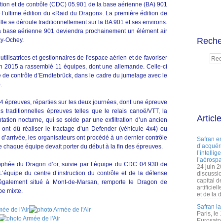
ection et de contrôle (CDC) 05.901 de la base aérienne (BA) 901
l’ultime édition du «Raid du Dragon». La première édition de
elle se déroule traditionnellement sur la BA 901 et ses environs.
 la base aérienne 901 deviendra prochainement un élément air
Reche
cy-Ochey.
tilisatrices et gestionnaires de l'espace aérien et de favoriser
on 2015 a rassemblé 11 équipes, dont une allemande. Celle-ci
re de contrôle d’Erndtebrück, dans le cadre du jumelage avec le
.
14 épreuves, réparties sur les deux journées, dont une épreuve
s traditionnelles épreuves telles que le relais canoë/VTT, la
Articl
tation nocturne, qui se solde par une exfiltration d’un ancien
 ont dû réaliser le tractage d’un Defender (véhicule 4x4) ou
 d’arrivée, les organisateurs ont procédé à un dernier contrôle
Safran e
d’acquéri
ue chaque équipe devait porter du début à la fin des épreuves.
l’intelli
l’aérospa
rophée du Dragon d’or, suivie par l’équipe du CDC 04.930 de
24 juin 
’équipe du centre d’instruction du contrôle et de la défense
discussi
capital d
 également situé à Mont-de-Marsan, remporte le Dragon de
artificie
pe mixte.
et de la 
Safran l
Paris, le
Eurosato