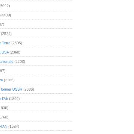
(5092)
(4408)
37)
(2524)
 Terre
(2505)
& USA
(2360)
ationale
(2203)
97)
ce
(2166)
& former USSR
(2036)
l'Air
(1899)
1838)
1760)
OTAN
(1584)