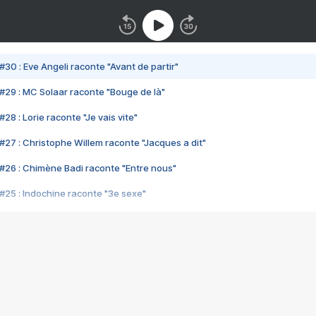
#30 : Eve Angeli raconte "Avant de partir"
#29 : MC Solaar raconte "Bouge de là"
28 : Lorie raconte "Je vais vite"
#27 : Christophe Willem raconte "Jacques a dit"
#26 : Chimène Badi raconte "Entre nous"
#25 : Indochine raconte "3e sexe"
#24 : Zaho raconte "C'est chelou"
#23 : Patrick Bruel raconte "Au café des délices"
#22 : Kyo raconte "Le chemin"
#21 : Nolwenn Leroy raconte "Cassé"