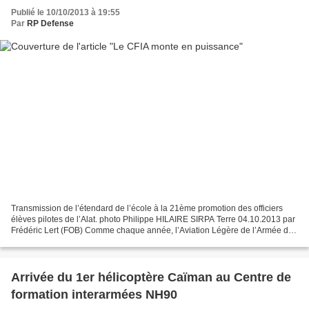
Publié le 10/10/2013 à 19:55
Par
RP Defense
Transmission de l’étendard de l’école à la 21ème promotion des officiers
élèves pilotes de l’Alat. photo Philippe HILAIRE SIRPA Terre 04.10.2013 par
Frédéric Lert (FOB) Comme chaque année, l’Aviation Légère de l’Armée de
Terre (Alat) s’est retrouvée hier...
Arrivée du 1er hélicoptère Caïman au Centre de
formation interarmées NH90