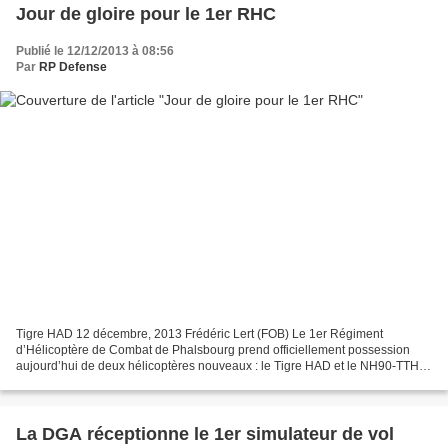
Jour de gloire pour le 1er RHC
Publié le 12/12/2013 à 08:56
Par
RP Defense
Tigre HAD 12 décembre, 2013 Frédéric Lert (FOB) Le 1er Régiment
d’Hélicoptère de Combat de Phalsbourg prend officiellement possession
aujourd’hui de deux hélicoptères nouveaux : le Tigre HAD et le NH90-TTH «
Caïman ». Une journée à marquer d’une pierre...
La DGA réceptionne le 1er simulateur de vol