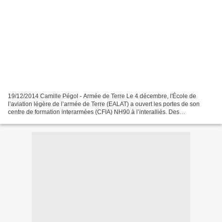
19/12/2014 Camille Pégol - Armée de Terre Le 4 décembre, l'École de
l’aviation légère de l’armée de Terre (EALAT) a ouvert les portes de son
centre de formation interarmées (CFIA) NH90 à l’interalliés. Des
mécaniciens aéronautiques belges et des pilotes...