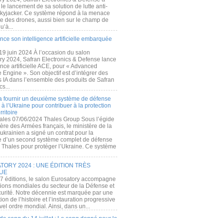
e lancement de sa solution de lutte anti-
kyjacker. Ce système répond à la menace
te des drones, aussi bien sur le champ de
u’à...
nce son intelligence artificielle embarquée
 19 juin 2024 À l’occasion du salon
ry 2024, Safran Electronics & Defense lance
gence artificielle ACE, pour « Advanced
 Engine ». Son objectif est d’intégrer des
s IA dans l’ensemble des produits de Safran
cs...
a fournir un deuxième système de défense
à l’Ukraine pour contribuer à la protection
rritoire
ales 07/06/2024 Thales Group Sous l’égide
ère des Armées français, le ministère de la
ukrainien a signé un contrat pour la
re d’un second système complet de défense
 Thales pour protéger l’Ukraine. Ce système
ORY 2024 : UNE ÉDITION TRÈS
UE
7 éditions, le salon Eurosatory accompagne
tions mondiales du secteur de la Défense et
curité. Notre décennie est marquée par une
ion de l’histoire et l’instauration progressive
el ordre mondial. Ainsi, dans un...