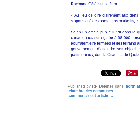
Raymond Côté, sur sa faim.
« Au lieu de dire clairement aux gens 
slogans et à des opérations marketing », 
Selon un article publié lundi dans le q
canadiennes sera gelée à 68 000 perso
pourraient être fermées et des terrains 
gouvernement d’atteindre son objectif d
patrimoniaux, dont la Citadelle de Québe
Published by RP Defense
dans
north a
chambre des communes
commenter cet article
…