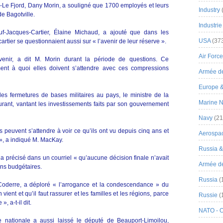
Le Fjord, Dany Morin, a souligné que 1700 employés et leurs
Industry
de Bagotville.
Industrie
f-Jacques-Cartier, Élaine Michaud, a ajouté que dans les
USA
(37
tier se questionnaient aussi sur « l’avenir de leur réserve ».
Air Force
avenir, a dit M. Morin durant la période de questions. Ce
ment à quoi elles doivent s’attendre avec ces compressions
Armée de
Europe 
les fermetures de bases militaires au pays, le ministre de la
Marine N
urant, vantant les investissements faits par son gouvernement
Navy
(21
euvent s’attendre à voir ce qu’ils ont vu depuis cinq ans et
Aerospa
», a indiqué M. MacKay.
Russia 
 a précisé dans un courriel « qu’aucune décision finale n’avait
Armée de 
ns budgétaires.
Russia
(
Coderre, a déploré « l’arrogance et la condescendance » du
vient et qu’il faut rassurer et les familles et les régions, parce
Russie
(
, a-t-il dit.
NATO - 
 nationale a aussi laissé le député de Beauport-Limoilou,