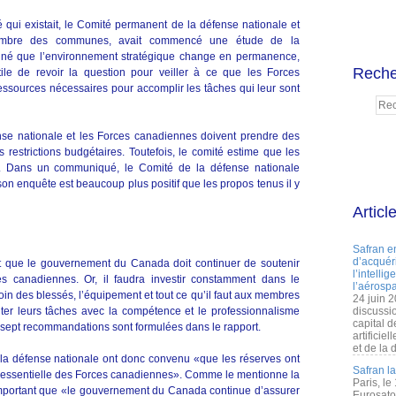
é qui existait, le Comité permanent de la défense nationale et
ambre des communes, avait commencé une étude de la
onné que l’environnement stratégique change en permanence,
Reche
le de revoir la question pour veiller à ce que les Forces
essources nécessaires pour accomplir les tâches qui leur sont
nse nationale et les Forces canadiennes doivent prendre des
s restrictions budgétaires. Toutefois, le comité estime que les
. Dans un communiqué, le Comité de la défense nationale
son enquête est beaucoup plus positif que les propos tenus il y
Articl
Safran e
d’acquéri
it que le gouvernement du Canada doit continuer de soutenir
l’intelli
 canadiennes. Or, il faudra investir constamment dans le
l’aérospa
 soin des blessés, l’équipement et tout ce qu’il faut aux membres
24 juin 
ter leurs tâches avec la compétence et le professionnalisme
discussi
capital d
x-sept recommandations sont formulées dans le rapport.
artificie
et de la 
 défense nationale ont donc convenu «que les réserves ont
Safran l
 essentielle des Forces canadiennes». Comme le mentionne la
Paris, le
important que «le gouvernement du Canada continue d’assurer
Eurosato