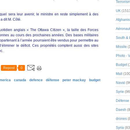
Terroris
UK
(151
quel sera leur avenir, le ministre en reste simplement à des
a dit M. Côté.
Afghanist
Aéronau
uotidien anglais « The Ottawa Citizen », la taille des Forces
nnes au cours des prochaines années. Des bases militaires
South & 
appartenant à l’armée pourraient être vendus pour permettre au
’éliminer le déficit. Ces propriétés comptent aussi des sites
Missile
(
c.
Photo - 
Budget
(
Repost
0
Mali
(100
merica
canada
defence
défense
peter mackay
budget
Naval
(9
Syrie
(96
Défense 
Daesh
(8
drones
(
Syria
(83