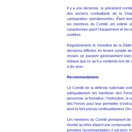
Il y a une décennie, le précédent comit
des anciens combattants de la Ch
«préparation opérationnelle». Étant d
les membres du Comité ont estimé uti
canadiennes aient l’équipement et les r
confiées.
Régulièrement, le ministère de la Défe
décisions difficiles en tenant compte de
choses se passent généralement bien
indique que ce qu’il a «entendu lors de 
a dix ans».
Recommandations
Le Comité de la défense nationale cro
adéquatement les membres des Forces
personnel, la formation, l’instruction, le
des Forces pour leur permettre d’exécu
dont ils font preuve continuellement. Di
Les membres du Comité permanent de la
montré qu’elles étaient une composante
première recommandation, il est donc 