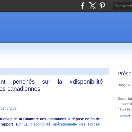
Prése
t penchés sur la «disponibilité
Blog
: R
ces canadiennes
Descrip
du web i
 45enord.ca
news in 
Contact
ationale de la Chambre des communes, a déposé en fin de
 rapport sur
La disponibilité opérationnelle des Forces