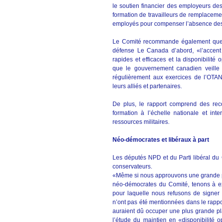
le soutien financier des employeurs des
formation de travailleurs de remplaceme
employés pour compenser l’absence des 
Le Comité recommande également que l
défense Le Canada d’abord, «l’accent 
rapides et efficaces et la disponibilit
que le gouvernement canadien veille 
régulièrement aux exercices de l’OTAN
leurs alliés et partenaires.
De plus, le rapport comprend des reco
formation à l’échelle nationale et inte
ressources militaires.
Néo-démocrates et libéraux à part
Les députés NPD et du Parti libéral d
conservateurs.
«Même si nous approuvons une grande par
néo-démocrates du Comité, tenons à exp
pour laquelle nous refusons de signer 
n’ont pas été mentionnées dans le rapport
auraient dû occuper une plus grande pla
l’étude du maintien en «disponibilité 