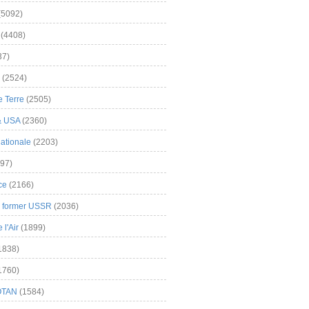
(5092)
(4408)
37)
(2524)
 Terre
(2505)
& USA
(2360)
ationale
(2203)
97)
ce
(2166)
& former USSR
(2036)
l'Air
(1899)
1838)
1760)
OTAN
(1584)