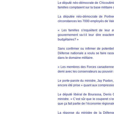
Le député néo-démocrate de Chicoutimi-
familles comptaient sur la base militaire 
La députée néo-démocrate de Portneu
circonstances les 7000 employés de Valcar
« Les familles s’inquiètent de leur 
gouvernement va-t-il leur dire exacte
budgétaires? »
Sans confirmer ou infirmer de potentiel
Défense nationale a voulu se faire rass
dans le domaine militaire.
« Les membres des Forces canadiennes p
demi avec les conservateurs au pouvoir 
Le porte-parole du ministre, Jay Paxton,
encore été prise » quant aux compressio
Le député libéral de Bourassa, Denis 
ministre. « C’est sûr que le couperet s’en 
que ça fait partie de l’économie régionale »
La réponse du ministre de la Défense