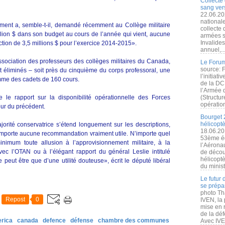
Collecte 
sang vers
22.06.20
nationale
ment a, semble-t-il, demandé récemment au Collège militaire
collecte
llion $ dans son budget au cours de l’année qui vient, aucune
armées s
Invalide
tion de 3,5 millions $ pour l’exercice 2014-2015».
annuel,..
sociation des professeurs des collèges militaires du Canada,
Le Forum
source: 
 éliminés – soit près du cinquième du corps professoral, une
l’initiat
mme des cadets de 160 cours.
de la DC
l’Armée 
e le rapport sur la disponibilité opérationnelle des Forces
(Structur
opération
our du précédent.
Bourget 
hélicopt
orité conservatrice s’étend longuement sur les descriptions,
18.06.20
omporte aucune recommandation vraiment utile. N’importe quel
53ème éd
nimum toute allusion à l’approvisionnement militaire, à la
l’Aérona
avec l’OTAN ou à l’élégant rapport du général Leslie intitulé
de découv
hélicopt
peut être que d’une utilité douteuse», écrit le député libéral
du minist
Le futur
se prépa
photo Th
Repost
0
IVEN, la 
mise en r
de la dé
erica
canada
defence
défense
chambre des communes
Avec IVEN