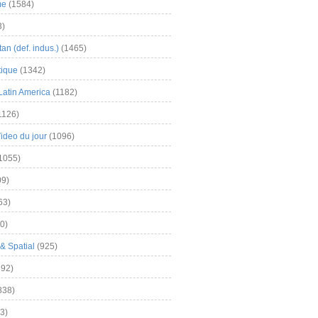
me
(1584)
3)
an (def. indus.)
(1465)
tique
(1342)
Latin America
(1182)
1126)
Video du jour
(1096)
1055)
9)
63)
0)
& Spatial
(925)
92)
838)
3)