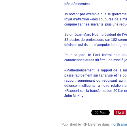
néo-démocrates.
Ils notent par exemple que le gouverne
royal d’effectuer «des coupures de 1 mi
coupure l’année suivante, puis une réduc
Selon Jean-Marc Noël, président de l’As
32 postes de professeurs sur 182 seront
décision qui risque d’amputer le progra
Pour sa part, le Parti libéral note qu
canadiennes aurait dû être une mise à j
«Malheureusement, le rapport de la maj
passe rapidement sur l’analyse et ne c
rapport supprimant ou réduisant au mi
défense intelligente, à notre relation 
«Rapport sur la transformation 2011» ne 
John McKay.
Published by RP Defense
dans
north am