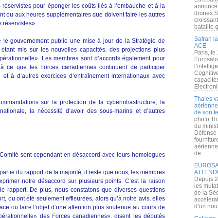
 réservistes pour éponger les coûts liés à l’embauche et à la
annoncé l
drones S
nt ou aux heures supplémentaires que doivent faire les autres
croissan
réservistes».
bataille q
Safran la
e gouvernement publie une mise à jour de la Stratégie de
ACE
étant mis sur les nouvelles capacités, des projections plus
Paris, le
é opérationnelle». Les membres sont d’accords également pour
Eurosato
l’intelli
à ce que les Forces canadiennes continuent de participer
Cognitive
 et à d’autres exercices d’entraînement internationaux avec
capacité
Electroni
Thales v
mmandations sur la protection de la cyberinfrastructure, la
aérienne 
rnationale, la nécessité d’avoir des sous-marins et d’autres
de son te
photo Th
du minist
Défense 
fournitu
aérienne
de...
u Comité sont cependant en désaccord avec leurs homologues
EUROSAT
tie du rapport de la majorité, il reste que nous, les membres
ATTEND
Depuis 2
rimer notre désaccord sur plusieurs points. C’est la raison
les muta
le rapport. De plus, nous constatons que diverses questions
de la Sé
, ou ont été seulement effleurées, alors qu’à notre avis, elles
accélérat
d’un nouv
ce ou faire l’objet d’une attention plus soutenue au cours de
opérationnelle» des Forces canadiennes», disent les députés