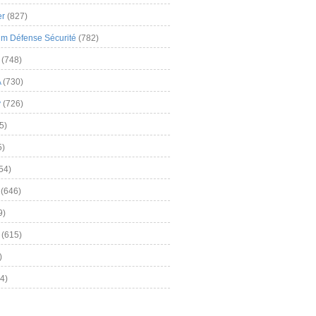
er
(827)
m Défense Sécurité
(782)
(748)
A
(730)
y
(726)
5)
5)
54)
(646)
9)
(615)
)
4)