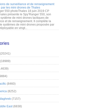
ions de surveillance et de renseignement
 par les mini drones de Thales
er 550 photoThales 18 juin 2019 CP
hales présente le Spy’Ranger 550, son
système de mini drones tactiques de
nce et de renseignement. Il complète la
 systèmes de mini drones proposée par
éployable en vingt...
ories
(20241)
(18989)
14639)
9884)
cific
(8460)
erica
(8252)
 Maghreb
(7157)
iddle East
(6838)