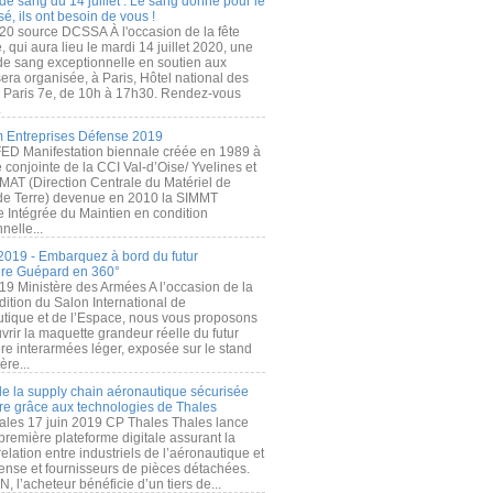
de sang du 14 juillet : Le sang donné pour le
é, ils ont besoin de vous !
20 source DCSSA À l'occasion de la fête
, qui aura lieu le mardi 14 juillet 2020, une
 de sang exceptionnelle en soutien aux
era organisée, à Paris, Hôtel national des
s Paris 7e, de 10h à 17h30. Rendez-vous
.
 Entreprises Défense 2019
FED Manifestation biennale créée en 1989 à
ive conjointe de la CCI Val-d’Oise/ Yvelines et
MAT (Direction Centrale du Matériel de
de Terre) devenue en 2010 la SIMMT
e Intégrée du Maintien en condition
nelle...
2019 - Embarquez à bord du futur
ère Guépard en 360°
19 Ministère des Armées A l’occasion de la
ition du Salon International de
utique et de l’Espace, nous vous proposons
rir la maquette grandeur réelle du futur
ère interarmées léger, exposée sur le stand
ère...
 de la supply chain aéronautique sécurisée
re grâce aux technologies de Thales
ales 17 juin 2019 CP Thales Thales lance
première plateforme digitale assurant la
elation entre industriels de l’aéronautique et
fense et fournisseurs de pièces détachées.
, l’acheteur bénéficie d’un tiers de...