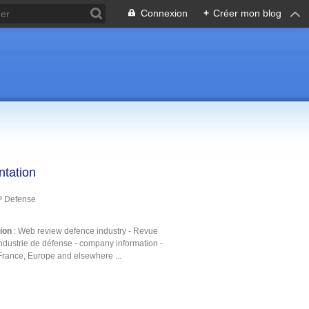
Connexion
+
Créer mon blog
ntation
P Defense
tion
: Web review defence industry - Revue
ndustrie de défense - company information -
France, Europe and elsewhere ...