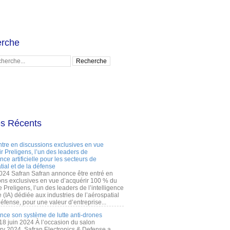
rche
es Récents
ntre en discussions exclusives en vue
r Preligens, l’un des leaders de
gence artificielle pour les secteurs de
tial et de la défense
2024 Safran Safran annonce être entré en
ons exclusives en vue d’acquérir 100 % du
e Preligens, l’un des leaders de l’intelligence
lle (IA) dédiée aux industries de l’aérospatial
défense, pour une valeur d’entreprise...
ance son système de lutte anti-drones
 18 juin 2024 À l’occasion du salon
ry 2024, Safran Electronics & Defense a