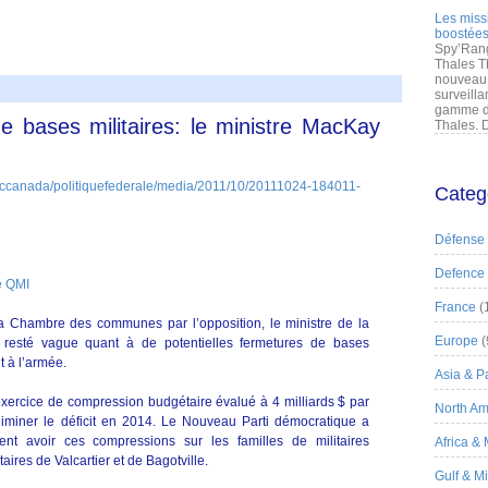
Les miss
boostées
Spy’Rang
Thales T
nouveau 
surveilla
gamme de
e bases militaires: le ministre MacKay
Thales. D
Categ
Défense
Defence
e QMI
France
(
Chambre des communes par l’opposition, le ministre de la
Europe
(
 resté vague quant à de potentielles fermetures de bases
t à l’armée.
Asia & Pa
ercice de compression budgétaire évalué à 4 milliards $ par
North Am
liminer le déficit en 2014. Le Nouveau Parti démocratique a
ent avoir ces compressions sur les familles de militaires
Africa &
ires de Valcartier et de Bagotville.
Gulf & M